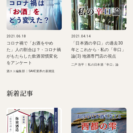
2021.06.18
2021.04.14
コロナ禍で「お酒をやめ
「日本酒の辛口」の過去30
た」人の割合は？ - コロナ禍
年とこれから - 私の「辛口」
がもたらした飲酒習慣変化
論(3) 地酒専門店の視点
をアンケート
二戸 浩平
|
私の日本酒「辛口」論
酒スト編集部
|
SAKE業界の新潮流
新着記事