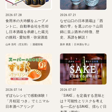
2026.07.28
2026.07.21
食用米の大吟醸をムーブメ
なぜ山口の日本酒蔵は「西
ントに。自動車会社を売却
都の雫」を選ぶのか？山田
し日本酒蔵を承継した蔵元
錦に並ぶ酒米の特徴、歴
の挑戦 - 愛知県・弥栄酒造
史、系譜を解説！
山本 浩司（空太郎）
|
酒蔵情報
新井 勇貴
|
日本酒を学ぶ
2026.07.14
2026.07.07
ずぼらレシピで感動体験！
「SAKE」を定義する意味と
「月桂冠 つき」でミニマル
は？可能性とリスクを考え
日本酒ペアリング
る──広がるSAKE、揺らぐ日
本酒（後編）