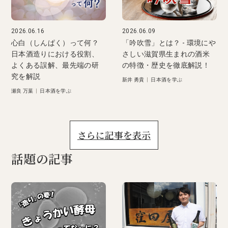
2026.06.16
2026.06.09
心白（しんぱく）って何？
「吟吹雪」とは？ - 環境にや
日本酒造りにおける役割、
さしい滋賀県生まれの酒米
よくある誤解、最先端の研
の特徴・歴史を徹底解説！
究を解説
新井 勇貴
|
日本酒を学ぶ
瀬良 万葉
|
日本酒を学ぶ
さらに記事を表示
話題の記事