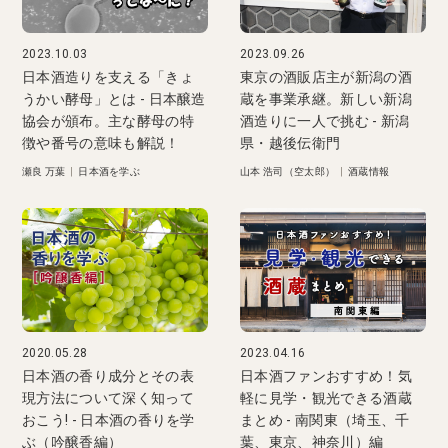
2023.10.03
2023.09.26
日本酒造りを支える「きょ
東京の酒販店主が新潟の酒
うかい酵母」とは - 日本醸造
蔵を事業承継。新しい新潟
協会が頒布。主な酵母の特
酒造りに一人で挑む - 新潟
徴や番号の意味も解説！
県・越後伝衛門
瀬良 万葉
|
日本酒を学ぶ
山本 浩司（空太郎）
|
酒蔵情報
2020.05.28
2023.04.16
日本酒の香り成分とその表
日本酒ファンおすすめ！気
現方法について深く知って
軽に見学・観光できる酒蔵
おこう! - 日本酒の香りを学
まとめ - 南関東（埼玉、千
ぶ（吟醸香編）
葉、東京、神奈川）編