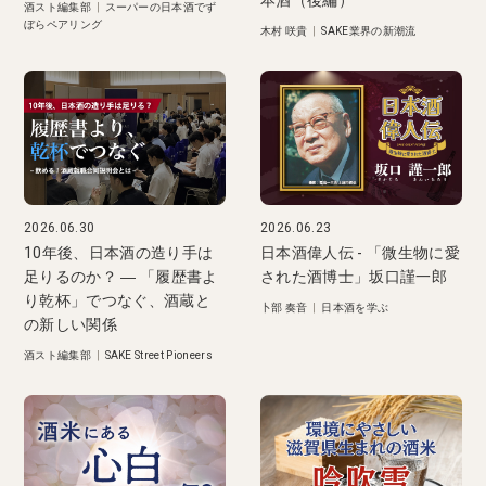
酒スト編集部
|
スーパーの日本酒でず
ぼらペアリング
木村 咲貴
|
SAKE業界の新潮流
2026.06.30
2026.06.23
10年後、日本酒の造り手は
日本酒偉人伝 - 「微生物に愛
足りるのか？ ― 「履歴書よ
された酒博士」坂口謹一郎
り乾杯」でつなぐ、酒蔵と
卜部 奏音
|
日本酒を学ぶ
の新しい関係
酒スト編集部
|
SAKE Street Pioneers