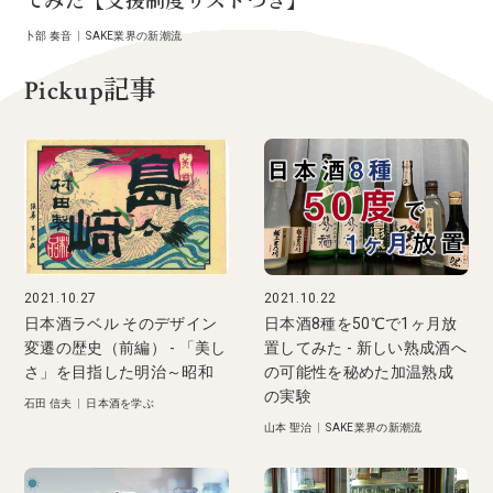
てみた【支援制度リストつき】
卜部 奏音
|
SAKE業界の新潮流
Pickup記事
2021.10.27
2021.10.22
日本酒ラベル そのデザイン
日本酒8種を50℃で1ヶ月放
変遷の歴史（前編） - 「美し
置してみた - 新しい熟成酒へ
さ」を目指した明治～昭和
の可能性を秘めた加温熟成
の実験
石田 信夫
|
日本酒を学ぶ
山本 聖治
|
SAKE業界の新潮流