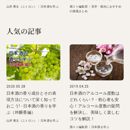
山岸 勇太（ニトロン）
|
日本酒を学ぶ
酒スト編集部
|
見学・観光におすすめ
の酒蔵まとめ
人気の記事
2020.05.28
2019.04.25
日本酒の香り成分とその表
日本酒のアルコール度数は
現方法について深く知って
どれくらい？ - 初心者も安
おこう! - 日本酒の香りを学
心！アルコール度数の疑問
ぶ（吟醸香編）
を解決し、美味しく楽しむ
コツを解説！
山岸 勇太（ニトロン）
|
日本酒を学ぶ
酒スト編集部
|
日本酒を学ぶ