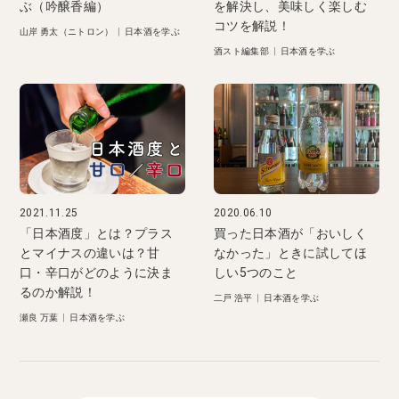
ぶ（吟醸香編）
を解決し、美味しく楽しむ
コツを解説！
山岸 勇太（ニトロン）
|
日本酒を学ぶ
酒スト編集部
|
日本酒を学ぶ
2021.11.25
2020.06.10
「日本酒度」とは？プラス
買った日本酒が「おいしく
とマイナスの違いは？甘
なかった」ときに試してほ
口・辛口がどのように決ま
しい5つのこと
るのか解説！
二戸 浩平
|
日本酒を学ぶ
瀬良 万葉
|
日本酒を学ぶ