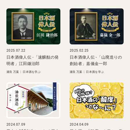
2025.07.22
2025.02.25
日本酒偉人伝 -「速醸酛の発
日本酒偉人伝 -「山廃造りの
明者」江田鎌治郎
創始者」嘉儀金一郎
瀬良 万葉
|
日本酒を学ぶ
瀬良 万葉
|
日本酒を学ぶ
2024.07.09
2024.04.09