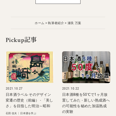
ホーム
執筆者紹介
瀬良 万葉
Pickup記事
2021.10.27
2021.10.22
日本酒ラベル そのデザイン
日本酒8種を50℃で1ヶ月放
変遷の歴史（前編） - 「美し
置してみた - 新しい熟成酒へ
さ」を目指した明治～昭和
の可能性を秘めた加温熟成
の実験
石田 信夫
|
日本酒を学ぶ