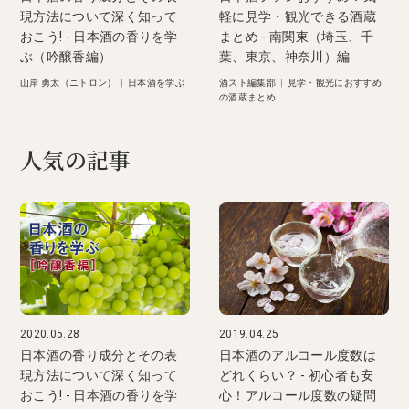
現方法について深く知って
軽に見学・観光できる酒蔵
おこう! - 日本酒の香りを学
まとめ - 南関東（埼玉、千
ぶ（吟醸香編）
葉、東京、神奈川）編
山岸 勇太（ニトロン）
|
日本酒を学ぶ
酒スト編集部
|
見学・観光におすすめ
の酒蔵まとめ
人気の記事
2020.05.28
2019.04.25
日本酒の香り成分とその表
日本酒のアルコール度数は
現方法について深く知って
どれくらい？ - 初心者も安
おこう! - 日本酒の香りを学
心！アルコール度数の疑問