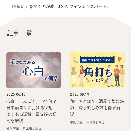
喫茶店」を開くのが夢。J.S.A.ワインエキスパート。
記事一覧
2026.06.16
2025.09.19
心白（しんぱく）って何？
角打ちとは？ - 酒屋で飲む魅
日本酒造りにおける役割、
力、粋な楽しみ方を徹底解
よくある誤解、最先端の研
説
究を解説
瀬良 万葉
|
日本酒を学ぶ
瀬良 万葉
|
日本酒を学ぶ