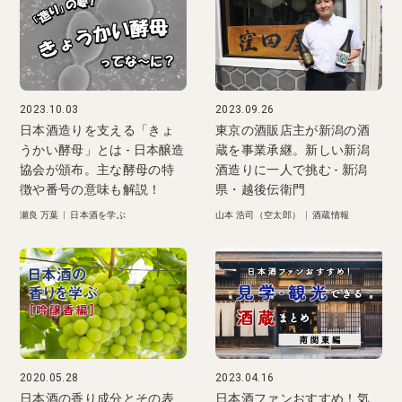
2023.10.03
2023.09.26
日本酒造りを支える「きょ
東京の酒販店主が新潟の酒
うかい酵母」とは - 日本醸造
蔵を事業承継。新しい新潟
協会が頒布。主な酵母の特
酒造りに一人で挑む - 新潟
徴や番号の意味も解説！
県・越後伝衛門
瀬良 万葉
|
日本酒を学ぶ
山本 浩司（空太郎）
|
酒蔵情報
2020.05.28
2023.04.16
日本酒の香り成分とその表
日本酒ファンおすすめ！気