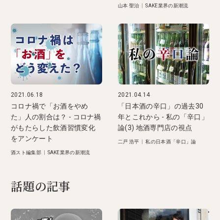
山本 聖治
|
SAKE業界の新潮流
2021.06.18
2021.04.14
コロナ禍で「お酒をやめ
「日本酒の辛口」の過去30
た」人の割合は？ - コロナ禍
年とこれから - 私の「辛口」
がもたらした飲酒習慣変化
論(3) 地酒専門店の視点
をアンケート
二戸 浩平
|
私の日本酒「辛口」論
酒スト編集部
|
SAKE業界の新潮流
話題の記事