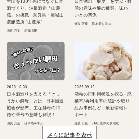
里山を100年先につなぐ日本
日本酒の「酸度」を学ぶ - 数
酒づくり。油長酒造「山麓
値の意味や酸の種類、味わ
蔵」の挑戦 - 奈良県・葛城山
いとの関係
麓醸造所 "山麓蔵"
瀬良 万葉
|
日本酒を学ぶ
瀬良 万葉
|
酒蔵情報
2023.10.03
2023.09.19
日本酒造りを支える「きょ
酒粕の再利用状況を探る - 廃
うかい酵母」とは - 日本醸造
棄率/再利用率の統計や取り
協会が頒布。主な酵母の特
組み事例など、最新情報レ
徴や番号の意味も解説！
ポート
瀬良 万葉
|
日本酒を学ぶ
瀬良 万葉
|
SAKE業界の新潮流
さらに記事を表示