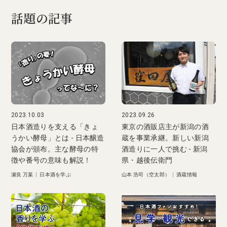
話題の記事
2023.10.03
2023.09.26
日本酒造りを支える「きょ
東京の酒販店主が新潟の酒
うかい酵母」とは - 日本醸造
蔵を事業承継。新しい新潟
協会が頒布。主な酵母の特
酒造りに一人で挑む - 新潟
徴や番号の意味も解説！
県・越後伝衛門
瀬良 万葉
|
日本酒を学ぶ
山本 浩司（空太郎）
|
酒蔵情報