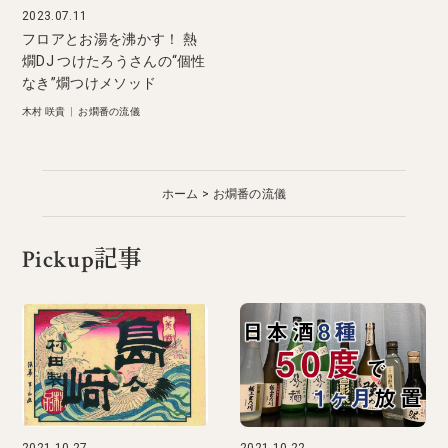
2023.07.11
フロアとお湯を沸かす！ 熱
燗DJ つけたろうさんの“個性
なき”燗つけメソッド
木村 咲貴
|
お燗番の流儀
ホーム
お燗番の流儀
Pickup記事
2021.10.27
2021.10.22