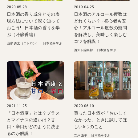
2020.05.28
2019.04.25
日本酒の香り成分とその表
日本酒のアルコール度数は
現方法について深く知って
どれくらい？ - 初心者も安
おこう! - 日本酒の香りを学
心！アルコール度数の疑問
ぶ（吟醸香編）
を解決し、美味しく楽しむ
コツを解説！
山岸 勇太（ニトロン）
|
日本酒を学ぶ
酒スト編集部
|
日本酒を学ぶ
2021.11.25
2020.06.10
「日本酒度」とは？プラス
買った日本酒が「おいしく
とマイナスの違いは？甘
なかった」ときに試してほ
口・辛口がどのように決ま
しい5つのこと
るのか解説！
二戸 浩平
|
日本酒を学ぶ