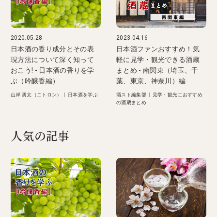
2020.05.28
2023.04.16
日本酒の香り成分とその表
日本酒ファンおすすめ！気
現方法について深く知って
軽に見学・観光できる酒蔵
おこう! - 日本酒の香りを学
まとめ - 南関東（埼玉、千
ぶ（吟醸香編）
葉、東京、神奈川）編
山岸 勇太（ニトロン）
|
日本酒を学ぶ
酒スト編集部
|
見学・観光におすすめ
の酒蔵まとめ
人気の記事