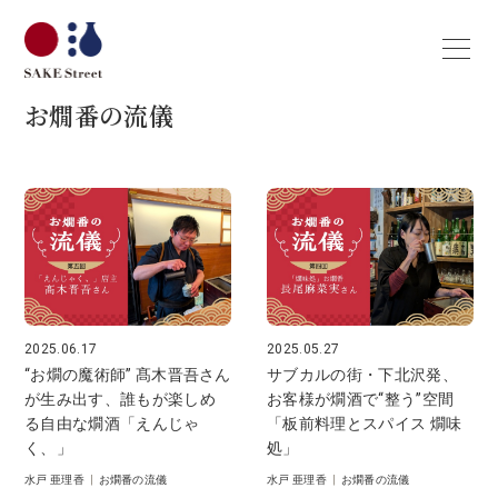
お燗番の流儀
2025.06.17
2025.05.27
“お燗の魔術師” 髙木晋吾さん
サブカルの街・下北沢発、
が生み出す、誰もが楽しめ
お客様が燗酒で“整う”空間
る自由な燗酒「えんじゃ
「板前料理とスパイス 燗味
く、」
処」
水戸 亜理香
|
お燗番の流儀
水戸 亜理香
|
お燗番の流儀