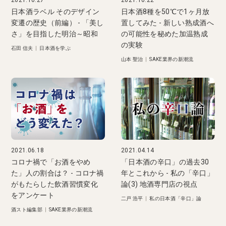
日本酒ラベル そのデザイン
日本酒8種を50℃で1ヶ月放
変遷の歴史（前編） - 「美し
置してみた - 新しい熟成酒へ
さ」を目指した明治～昭和
の可能性を秘めた加温熟成
の実験
石田 信夫
|
日本酒を学ぶ
山本 聖治
|
SAKE業界の新潮流
2021.06.18
2021.04.14
コロナ禍で「お酒をやめ
「日本酒の辛口」の過去30
た」人の割合は？ - コロナ禍
年とこれから - 私の「辛口」
がもたらした飲酒習慣変化
論(3) 地酒専門店の視点
をアンケート
二戸 浩平
|
私の日本酒「辛口」論
酒スト編集部
|
SAKE業界の新潮流