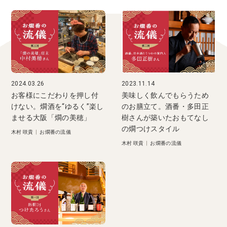
2024.03.26
2023.11.14
お客様にこだわりを押し付
美味しく飲んでもらうため
けない。燗酒を“ゆるく”楽し
のお膳立て。酒番・多田正
ませる大阪「燗の美穂」
樹さんが築いたおもてなし
の燗つけスタイル
木村 咲貴
|
お燗番の流儀
木村 咲貴
|
お燗番の流儀