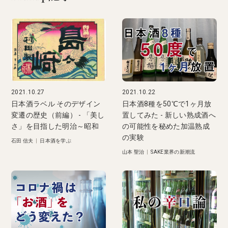
2021.10.27
2021.10.22
日本酒ラベル そのデザイン
日本酒8種を50℃で1ヶ月放
変遷の歴史（前編） - 「美し
置してみた - 新しい熟成酒へ
さ」を目指した明治～昭和
の可能性を秘めた加温熟成
の実験
石田 信夫
|
日本酒を学ぶ
山本 聖治
|
SAKE業界の新潮流