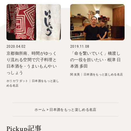
2020.04.02
2019.11.08
京都御所南、時間がゆっく
「命を繋いでいく」橋渡し
り流れる空間で穴子料理と
の一役を担いたい - 根津 日
日本酒を - うまいもんや い
本酒 多田
っしょう
関 友美
|
日本酒をもっと楽しめる名店
ホリカワ ダット
|
日本酒をもっと楽し
める名店
ホーム
日本酒をもっと楽しめる名店
Pickup記事