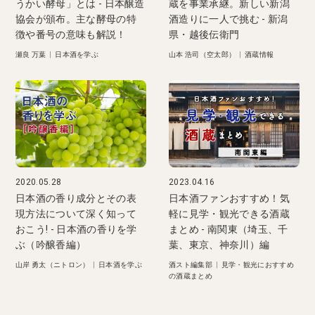
うかい酵母」とは - 日本醸造
蔵を事業承継。新しい新潟
協会が頒布。主な酵母の特
酒造りに一人で挑む - 新潟
徴や番号の意味も解説！
県・越後伝衛門
瀬良 万葉
|
日本酒を学ぶ
山本 浩司（空太郎）
|
酒蔵情報
2020.05.28
2023.04.16
日本酒の香り成分とその表
日本酒ファンおすすめ！気
現方法について深く知って
軽に見学・観光できる酒蔵
おこう! - 日本酒の香りを学
まとめ - 南関東（埼玉、千
ぶ（吟醸香編）
葉、東京、神奈川）編
山岸 勇太（ニトロン）
|
日本酒を学ぶ
酒スト編集部
|
見学・観光におすすめ
の酒蔵まとめ