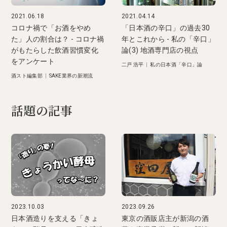
2021.06.18
2021.04.14
コロナ禍で「お酒をやめ
「日本酒の辛口」の過去30
た」人の割合は？ - コロナ禍
年とこれから - 私の「辛口」
がもたらした飲酒習慣変化
論(3) 地酒専門店の視点
をアンケート
二戸 浩平
|
私の日本酒「辛口」論
酒スト編集部
|
SAKE業界の新潮流
話題の記事
2023.10.03
2023.09.26
日本酒造りを支える「きょ
東京の酒販店主が新潟の酒