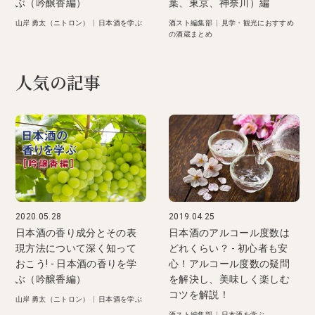
ぶ（吟醸香編）
葉、東京、神奈川）編
山岸 勇太（ニトロン）
|
日本酒を学ぶ
酒スト編集部
|
見学・観光におすすめ
の酒蔵まとめ
人気の記事
2020.05.28
2019.04.25
日本酒の香り成分とその表
日本酒のアルコール度数は
現方法について深く知って
どれくらい？ - 初心者も安
おこう! - 日本酒の香りを学
心！アルコール度数の疑問
ぶ（吟醸香編）
を解決し、美味しく楽しむ
コツを解説！
山岸 勇太（ニトロン）
|
日本酒を学ぶ
酒スト編集部
|
日本酒を学ぶ