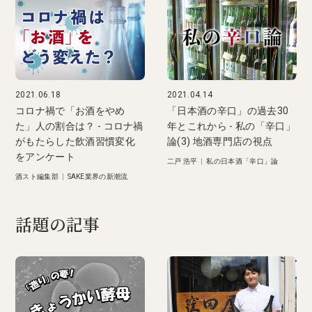
2021.06.18
2021.04.14
コロナ禍で「お酒をやめ
「日本酒の辛口」の過去30
た」人の割合は？ - コロナ禍
年とこれから - 私の「辛口」
がもたらした飲酒習慣変化
論(3) 地酒専門店の視点
をアンケート
二戸 浩平
|
私の日本酒「辛口」論
酒スト編集部
|
SAKE業界の新潮流
話題の記事