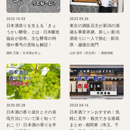
2023.10.03
2023.09.26
日本酒造りを支える「きょ
東京の酒販店主が新潟の酒
うかい酵母」とは - 日本醸造
蔵を事業承継。新しい新潟
協会が頒布。主な酵母の特
酒造りに一人で挑む - 新潟
徴や番号の意味も解説！
県・越後伝衛門
瀬良 万葉
|
日本酒を学ぶ
山本 浩司（空太郎）
|
酒蔵情報
2020.05.28
2023.04.16
日本酒の香り成分とその表
日本酒ファンおすすめ！気
現方法について深く知って
軽に見学・観光できる酒蔵
おこう! - 日本酒の香りを学
まとめ - 南関東（埼玉、千