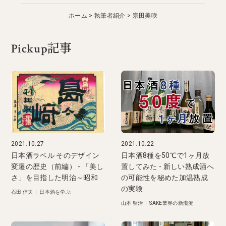
ホーム
執筆者紹介
宗田美咲
Pickup記事
2021.10.27
2021.10.22
日本酒ラベル そのデザイン
日本酒8種を50℃で1ヶ月放
変遷の歴史（前編） - 「美し
置してみた - 新しい熟成酒へ
さ」を目指した明治～昭和
の可能性を秘めた加温熟成
の実験
石田 信夫
|
日本酒を学ぶ
山本 聖治
|
SAKE業界の新潮流