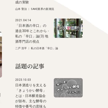
成の実験
山本 聖治
|
SAKE業界の新潮流
2021.04.14
「日本酒の辛口」の
過去30年とこれから -
私の「辛口」論(3) 地
酒専門店の視点
二戸 浩平
|
私の日本酒「辛口」論
話題の記事
2023.10.03
日本酒造りを支える
「きょうかい酵母」
日
とは - 日本醸造協会
本
が頒布。主な酵母の
特徴や番号の意味も