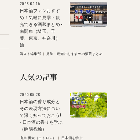
2023.04.16
日本酒ファンおすす
め！気軽に見学・観
光できる酒蔵まとめ -
南関東（埼玉、千
葉、東京、神奈川）
編
酒スト編集部
|
見学・観光におすすめの酒蔵まとめ
人気の記事
2020.05.28
日本酒の香り成分と
その表現方法につい
て深く知っておこう!
- 日本酒の香りを学ぶ
（吟醸香編）
山岸 勇太（ニトロン）
|
日本酒を学ぶ