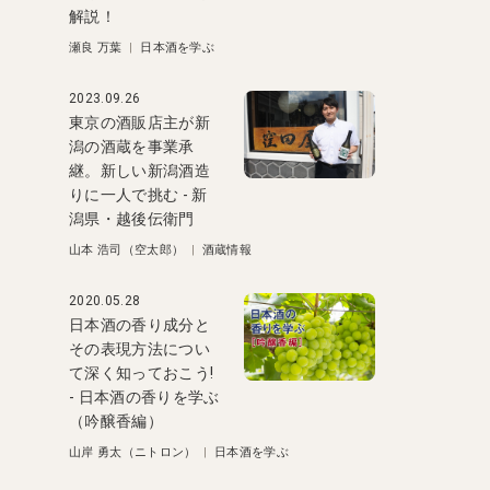
解説！
瀬良 万葉
|
日本酒を学ぶ
2023.09.26
東京の酒販店主が新
潟の酒蔵を事業承
継。新しい新潟酒造
りに一人で挑む - 新
潟県・越後伝衛門
山本 浩司（空太郎）
|
酒蔵情報
2020.05.28
日本酒の香り成分と
その表現方法につい
て深く知っておこう!
- 日本酒の香りを学ぶ
（吟醸香編）
山岸 勇太（ニトロン）
|
日本酒を学ぶ