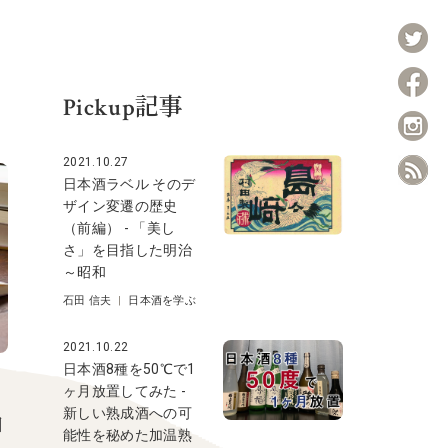
Pickup記事
2021.10.27
日本酒ラベル そのデ
ザイン変遷の歴史
（前編） - 「美し
さ」を目指した明治
～昭和
石田 信夫
|
日本酒を学ぶ
2021.10.22
日本酒8種を50℃で1
ヶ月放置してみた -
新しい熟成酒への可
日
能性を秘めた加温熟