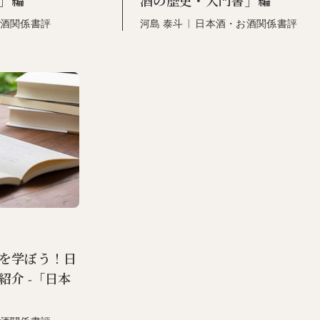
」編
酒の歴史・入門書」編
酒関係書評
河島 泰斗
|
日本酒・お酒関係書評
を学ぼう！日
紹介 -「日本