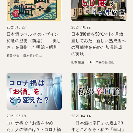
2021.10.27
2021.10.22
日本酒ラベル そのデザイン
日本酒8種を50℃で1ヶ月放
変遷の歴史（前編） - 「美し
置してみた - 新しい熟成酒へ
さ」を目指した明治～昭和
の可能性を秘めた加温熟成
の実験
石田 信夫
|
日本酒を学ぶ
山本 聖治
|
SAKE業界の新潮流
2021.06.18
2021.04.14
コロナ禍で「お酒をやめ
「日本酒の辛口」の過去30
た」人の割合は？ - コロナ禍
年とこれから - 私の「辛口」