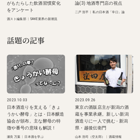
がもたらした飲酒習慣変化
論(3) 地酒専門店の視点
をアンケート
二戸 浩平
|
私の日本酒「辛口」論
酒スト編集部
|
SAKE業界の新潮流
話題の記事
2023.10.03
2023.09.26
日本酒造りを支える「きょ
東京の酒販店主が新潟の酒
うかい酵母」とは - 日本醸造
蔵を事業承継。新しい新潟
協会が頒布。主な酵母の特
酒造りに一人で挑む - 新潟
徴や番号の意味も解説！
県・越後伝衛門
瀬良 万葉
|
日本酒を学ぶ
山本 浩司（空太郎）
|
酒蔵情報