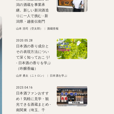
潟の酒蔵を事業承
継。新しい新潟酒造
りに一人で挑む - 新
潟県・越後伝衛門
山本 浩司（空太郎）
|
酒蔵情報
2020.05.28
日本酒の香り成分と
その表現方法につい
て深く知っておこう!
- 日本酒の香りを学ぶ
（吟醸香編）
山岸 勇太（ニトロン）
|
日本酒を学ぶ
2023.04.16
日本酒ファンおすす
め！気軽に見学・観
光できる酒蔵まとめ -
南関東（埼玉、千