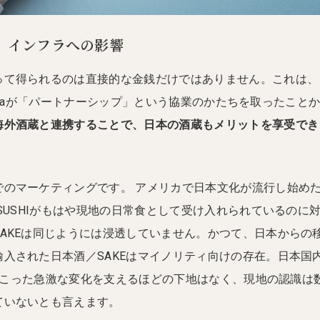
、インフラへの影響
って得られるのは直接的な金銭だけではありません。これは、
n Kuraが「パートナーシップ」という協業のかたちを取ったこと
海外酒蔵と連携することで、日本の酒蔵もメリットを享受でき
でのマーケティングです。 アメリカで日本文化が流行し始め
、SUSHIがもはや現地の日常食として受け入れられているのに
AKEは同じようには浸透していません。かつて、日本からの
入された日本酒／SAKEはマイノリティ向けの存在。日本国
代に起こった急激な変化を支えるほどの下地はなく、現地の認識は
ていないとも言えます。