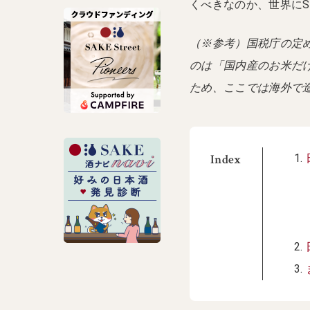
くべきなのか、世界にS
（※参考）国税庁の定
のは「国内産のお米だ
ため、ここでは海外で造
Index