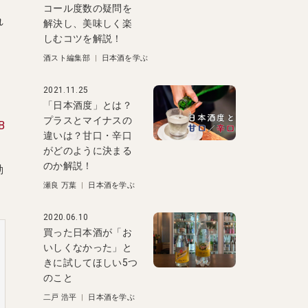
コール度数の疑問を
れ
解決し、美味しく楽
しむコツを解説！
酒スト編集部
|
日本酒を学ぶ
2021.11.25
「日本酒度」とは？
プラスとマイナスの
B
違いは？甘口・辛口
がどのように決まる
のか解説！
動
瀬良 万葉
|
日本酒を学ぶ
2020.06.10
買った日本酒が「お
いしくなかった」と
きに試してほしい5つ
のこと
二戸 浩平
|
日本酒を学ぶ