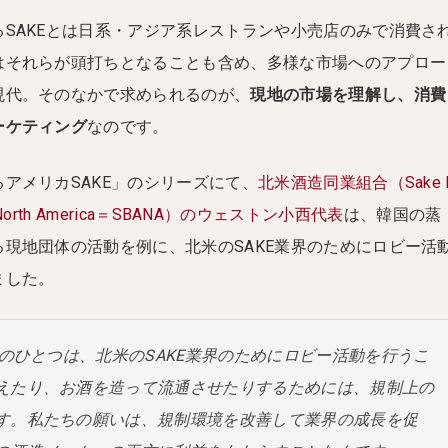
SAKEとは日系・アジア系レストランや小売店のみで消費さ
はそれらが頭打ちとなることも含め、多様な市場へのアプロー
現代。そのなかで求められるのが、
現地の市場を理解し、消費
ーケティング
なのです。
アメリカSAKE」のシリーズにて、
北米酒造同業組合（Sake 
n of North America＝SBANA）のウェストン小西代表
は、韓国の蒸
現地団体の活動を例に、北米のSAKE業界のためにロビー活
ました。
命のひとつは、北米のSAKE業界のためにロビー活動を行うこ
えたり、お酒を造って流通させたりするためには、規制上の
す。私たちの願いは、規制環境を改善して業界の成長を促