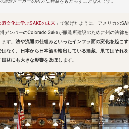
の酒造メーカーの両方に利益をもたらすことなんです。
酒文化に学ぶSAKEの未来
」で挙げたように、アメリカのSA
デンバーのColorado Sakeが醸造所建設のために州の法律を
ります。
法や流通の仕組みといったインフラ面の変化を起こす
ではなく、日本から日本酒を輸出している酒蔵、果てはそれを
す国益にも大きな影響を及ぼします
。