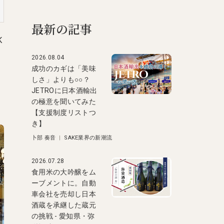
最新の記事
K
2026.08.04
成功のカギは「美味
しさ」よりも○○？
JETROに日本酒輸出
の極意を聞いてみた
【支援制度リストつ
き】
卜部 奏音
|
SAKE業界の新潮流
2026.07.28
食用米の大吟醸をム
ーブメントに。自動
車会社を売却し日本
酒蔵を承継した蔵元
の挑戦 - 愛知県・弥