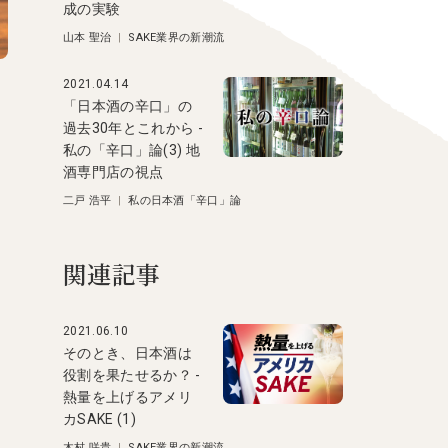
成の実験
山本 聖治
|
SAKE業界の新潮流
2021.04.14
「日本酒の辛口」の
過去30年とこれから -
私の「辛口」論(3) 地
酒専門店の視点
二戸 浩平
|
私の日本酒「辛口」論
関連記事
2021.06.10
そのとき、日本酒は
役割を果たせるか？ -
熱量を上げるアメリ
カSAKE (1)
木村 咲貴
|
SAKE業界の新潮流