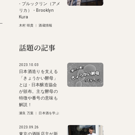
- ブルックリン（アメ
リカ）・Brooklyn
Kura
木村 咲貴
|
酒蔵情報
話題の記事
2023.10.03
日本酒造りを支える
「きょうかい酵母」
とは - 日本醸造協会
が頒布。主な酵母の
特徴や番号の意味も
解説！
瀬良 万葉
|
日本酒を学ぶ
2023.09.26
期
東京の酒販店主が新