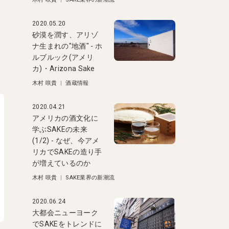
。
2020.05.20
砂漠を潤す、アリゾ
ナ生まれの"地酒" - ホ
ルブルック(アメリ
カ)・Arizona Sake
木村 咲貴
|
酒蔵情報
2020.04.21
アメリカの酒文化に
学ぶSAKEの未来
(1/2) - なぜ、今アメ
リカでSAKEの造り手
が増えているのか
木村 咲貴
|
SAKE業界の新潮流
2020.06.24
大都会ニューヨーク
でSAKEをトレンドに