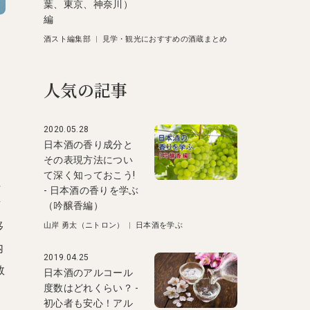
葉、東京、神奈川）
編
酒スト編集部
|
見学・観光におすすめの酒蔵まとめ
人気の記事
か
2020.05.28
日本酒の香り成分と
その表現方法につい
て深く知っておこう!
た
- 日本酒の香りを学ぶ
対
（吟醸香編）
移
山岸 勇太（ニトロン）
|
日本酒を学ぶ
内
2019.04.25
数
日本酒のアルコール
度数はどれくらい？ -
初心者も安心！アル