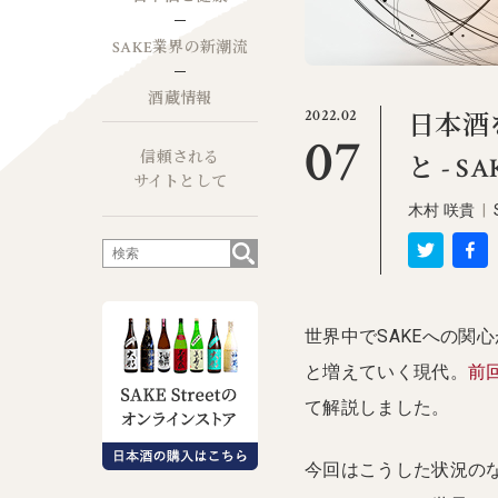
SAKE業界の新潮流
酒蔵情報
2022.02
日本酒
07
信頼される
と - 
サイトとして
木村 咲貴
|
世界中でSAKEへの関
と増えていく現代。
前
て解説しました。
今回はこうした状況の