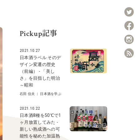
Pickup記事
2021.10.27
日本酒ラベル そのデ
ザイン変遷の歴史
（前編） - 「美し
さ」を目指した明治
～昭和
石田 信夫
|
日本酒を学ぶ
2021.10.22
日本酒8種を50℃で1
ヶ月放置してみた -
新しい熟成酒への可
能性を秘めた加温熟