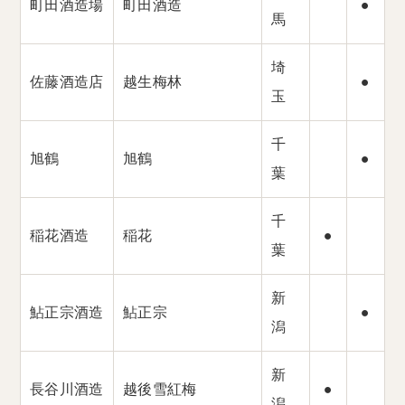
町田酒造場
町田酒造
●
馬
埼
佐藤酒造店
越生梅林
●
玉
千
旭鶴
旭鶴
●
葉
千
稲花酒造
稲花
●
葉
新
鮎正宗酒造
鮎正宗
●
潟
新
長谷川酒造
越後雪紅梅
●
潟