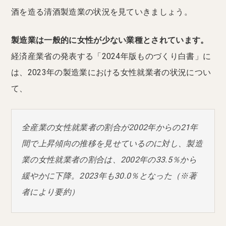
酒を造る清酒製造業の状況を見ていきましょう。
製造業は一般的に女性が少ない業種とされています。
経済産業省の発表する「2024年版ものづくり白書」に
は、2023年の製造業における女性就業者の状況につい
て、
全産業の女性就業者の割合が2002年からの21年
間で上昇傾向の推移を見せているのに対し、製造
業の女性就業者の割合は、2002年の33.5％から
緩やかに下降。2023年も30.0％となった（※著
者により要約）