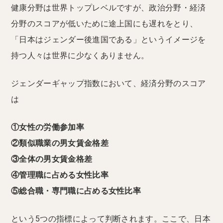
健康分野は世界トップレベルですが、政治分野・経済
分野のスコアが低いために途上国にも遅れをとり、
「日本はジェンダー後進国である」というイメージを
持つ人々は世界に少なくありません。
ジェンダーギャップ指数において、経済分野のスコア
は
①女性の労働参加率
②類似職業の男女賃金格差
③全体の男女賃金格差
④管理職に占める女性比率
⑤総合職・専門職に占める女性比率
という5つの指標によって判断されます。ここで、日本