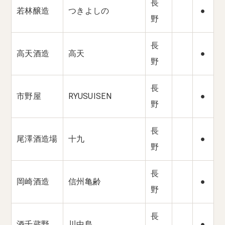
長
若林醸造
つきよしの
●
野
長
高天酒造
高天
●
野
長
市野屋
RYUSUISEN
●
野
長
尾澤酒造場
十九
●
野
長
岡崎酒造
信州亀齢
●
野
長
酒千蔵野
川中島
●