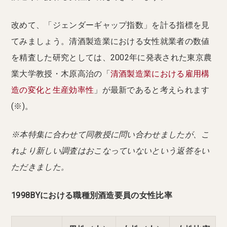
改めて、「ジェンダーギャップ指数」を計る指標を見
てみましょう。清酒製造業における女性就業者の数値
を精査した研究としては、2002年に発表された東京農
業大学教授・木原高治の「
清酒製造業における雇用構
造の変化と生産効率性
」が最新であると考えられます
(※)。
※本特集に合わせて同教授に問い合わせましたが、こ
れより新しい調査はおこなっていないという返答をい
ただきました。
1998BYにおける職種別酒造要員の女性比率