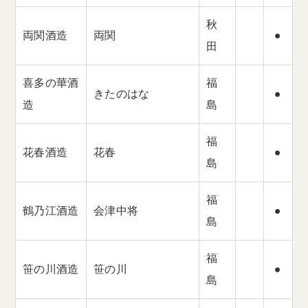
秋
両関酒造
両関
●
田
喜多の華酒
福
きたのはな
●
造
島
福
花春酒造
花春
●
島
福
鶴乃江酒造
会津中将
●
島
福
笹の川酒造
笹の川
●
島