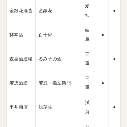
愛
金銀花酒造
金銀花
●
知
岐
林本店
百十郎
●
阜
三
森喜酒造場
るみ子の酒
●
重
三
若戎酒造
若戎・義左衛門
●
重
滋
平井商店
浅茅生
●
賀
京