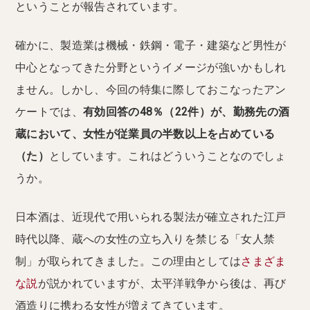
ということが報告されています。
確かに、製造業は機械・鉄鋼・電子・建築など男性が
中心となってきた分野というイメージが強いかもしれ
ません。しかし、今回の特集に際しておこなったアン
ケートでは、
有効回答の48％（22件）が、勤務先の酒
蔵において、女性が従業員の半数以上を占めている
（た）
としています。これはどういうことなのでしょ
うか。
日本酒は、近現代で用いられる製法が確立された江戸
時代以降、蔵への女性の立ち入りを禁じる「女人禁
制」が取られてきました。この理由としては
さまざま
な説
が説かれていますが、太平洋戦争から後は、再び
酒造りに携わる女性が増えてきています。