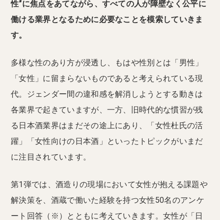
性”に焦点をあてながら、すべての人が障壁なく公平に
働ける業界となるために必要なことを模索していきま
す。
多様な性のあり方が浸透し、もはや性別とは「男性」
「女性」に留まらないものであると考えられている現
代。ジェンダー間の違和感を解消しようとする動きは
各業界で起きていますが、一方、旧時代的な慣習が残
る日本酒業界はまだその途上にあり、「女性杜氏の活
躍」「女性向けの日本酒」といったトピックがいまだ
に注目されています。
第1弾では、酒造りの現場において女性が抱える課題や
解決策を、酒蔵で働いた経験を持つ女性50名のアンケ
ート回答（※）とともに考えていきます。女性が「日