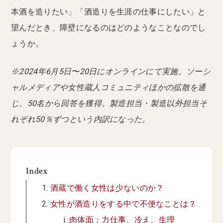
本酒を造りたい」「酒造りを生涯の仕事にしたい」と
望んだとき、障壁になるのはどのようなことなのでし
ょうか。
※2024年6月5日〜20日にオンラインにて実施。ソーシ
ャルメディアや女性蔵人コミュニティほかの拡散を通
じ、50名から回答を獲得。製造担当・製造以外担当そ
れぞれ50％ずつという内訳になった。
Index
酒蔵で働く女性は少ないのか？
女性が酒造りをする中で不便なことは？
肉体面：力仕事、冷え、生理