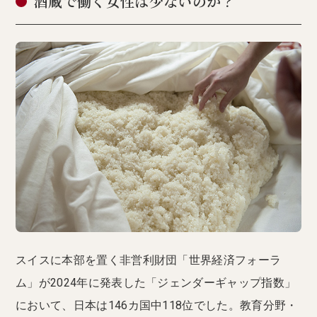
酒蔵で働く女性は少ないのか？
スイスに本部を置く非営利財団「世界経済フォーラ
ム」が2024年に発表した「ジェンダーギャップ指数」
において、日本は146カ国中118位でした。教育分野・