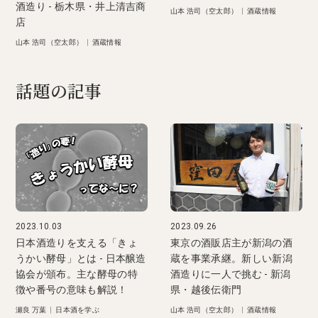
酒造り - 栃木県・井上清吉商
山本 浩司（空太郎）
|
酒蔵情報
店
山本 浩司（空太郎）
|
酒蔵情報
話題の記事
2023.10.03
2023.09.26
日本酒造りを支える「きょ
東京の酒販店主が新潟の酒
うかい酵母」とは - 日本醸造
蔵を事業承継。新しい新潟
協会が頒布。主な酵母の特
酒造りに一人で挑む - 新潟
徴や番号の意味も解説！
県・越後伝衛門
瀬良 万葉
|
日本酒を学ぶ
山本 浩司（空太郎）
|
酒蔵情報