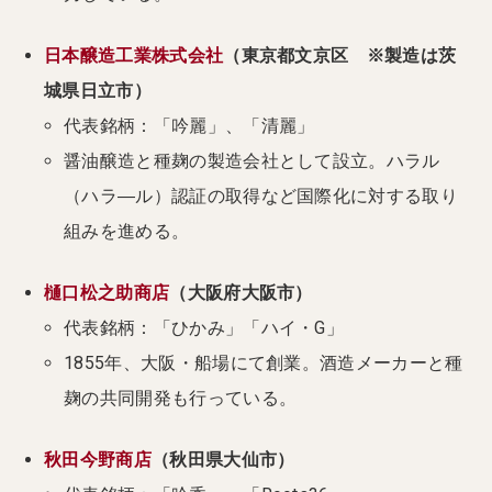
日本醸造工業株式会社
（東京都文京区 ※製造は茨
城県日立市）
代表銘柄：「吟麗」、「清麗」
醤油醸造と種麹の製造会社として設立。ハラル
（ハラ―ル）認証の取得など国際化に対する取り
組みを進める。
樋口松之助商店
（大阪府大阪市）
代表銘柄：「ひかみ」「ハイ・G」
1855年、大阪・船場にて創業。酒造メーカーと種
麹の共同開発も行っている。
秋田今野商店
（秋田県大仙市）