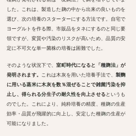
した。これは、製造した麹の中から出来の良いものを
選び、次の培養のスターターにする方法です。自宅で
ヨーグルトを作る際、市販品をタネにするのと同じ要
領ですが、変質や汚染のリスクが高いため、品質の安
定に不可欠な単一菌株の培養は困難でした。
そのような状況下で、
室町時代になると「種麹法」が
発明されます。
これは木灰を用いた培養手法で、
製麴
に用いる蒸米に木灰を数％混ぜることで雑菌汚染を抑
止し、得られる分生子の耐久性を向上させる
というも
のでした。これにより、純粋培養の精度、種麹の生産
効率・品質が飛躍的に向上し、安定した種麹の生産が
可能になりました。