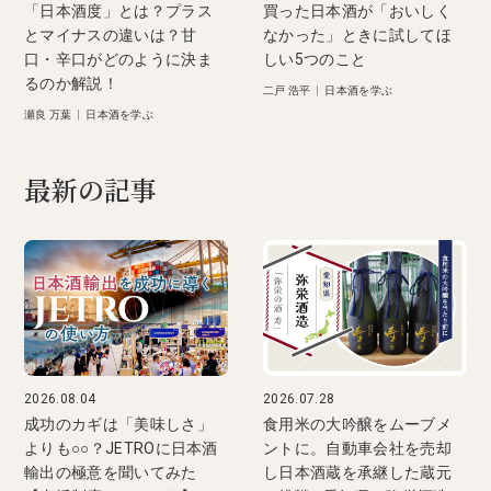
「日本酒度」とは？プラス
買った日本酒が「おいしく
とマイナスの違いは？甘
なかった」ときに試してほ
口・辛口がどのように決ま
しい5つのこと
るのか解説！
二戸 浩平
|
日本酒を学ぶ
瀬良 万葉
|
日本酒を学ぶ
最新の記事
2026.08.04
2026.07.28
成功のカギは「美味しさ」
食用米の大吟醸をムーブメ
よりも○○？JETROに日本酒
ントに。自動車会社を売却
輸出の極意を聞いてみた
し日本酒蔵を承継した蔵元