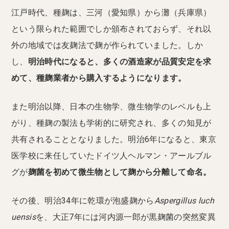
江戸時代、種麹は、三河（愛知県）から灘（兵庫県）
という限られた範囲でしか頒布されておらず、それ以
外の地域では友麹法で麹が作られていました。しか
し、
明治時代になると、多くの酒造家が品質安定を求
めて、種麹業者から購入するようになります。
また明治以降、日本の生物学、微生物学のレベルも上
がり、種麹の製法も学術的に研究され、多くの知見が
共有されることとなりました。明治6年になると、東京
医学校に来任していたドイツ人ヘルマン・アールブル
グが
麹菌を初めて微生物として麹から分離して命名。
その後、明治34年に乾環が泡盛麹から
Aspergillus luch
uensis
を、大正7年には河内源一郎が黒麹菌の突然変異