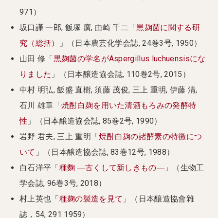
971）
坂口謹 一郎, 飯塚 廣, 由崎 千二「
黒麹菌に関する研
究（総括）
」（日本農芸化学会誌, 24巻3号, 1950）
山田 修「
黒麹菌の学名がAspergillus luchuensisにな
りました
」（日本醸造協会誌, 110巻2号, 2015）
中村 明弘, 飯盛 直樹, 須藤 茂俊, 三上 重明, 伊藤 清,
石川 雄章「
焼酎白麹を用いた清酒もろみの発酵特
性
」（日本醸造協会誌, 85巻2号, 1990）
岩野 君夫, 三上 重明「
焼酎白麹の諸酵素の特徴につ
いて
」（日本醸造協会誌, 83巻12号, 1988）
白石洋平「
種麴 ―古くして新しきもの―
」（生物工
学会誌, 96巻3号, 2018）
村上英也「
種麹の製造を見て
」（日本釀造協會雜
誌，54, 291 1959）