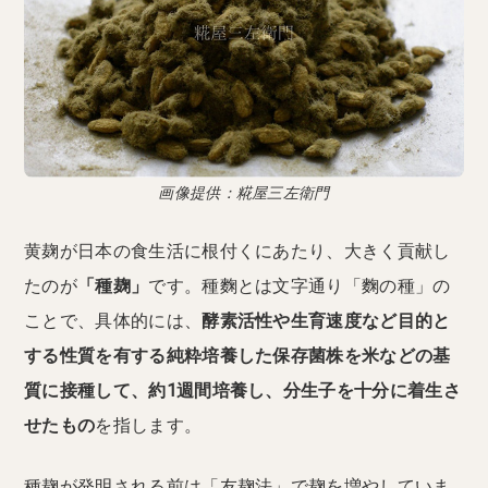
画像提供：糀屋三左衛門
黄麹が日本の食生活に根付くにあたり、大きく貢献し
たのが
「種麹」
です。種麴とは文字通り「麴の種」の
ことで、具体的には、
酵素活性や生育速度など目的と
する性質を有する純粋培養した保存菌株を米などの基
質に接種して、約1週間培養し、分生子を十分に着生さ
せたもの
を指します。
種麹が発明される前は「友麹法」で麹を増やしていま