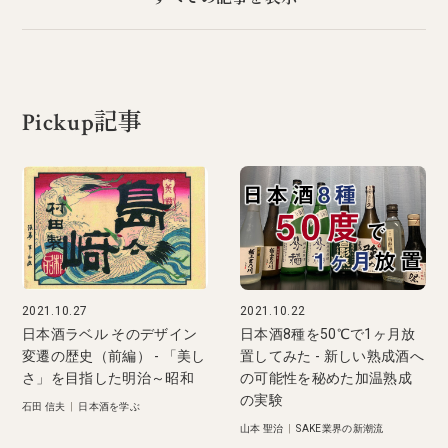
Pickup記事
2021.10.27
2021.10.22
日本酒ラベル そのデザイン
日本酒8種を50℃で1ヶ月放
変遷の歴史（前編） - 「美し
置してみた - 新しい熟成酒へ
さ」を目指した明治～昭和
の可能性を秘めた加温熟成
の実験
石田 信夫
|
日本酒を学ぶ
山本 聖治
|
SAKE業界の新潮流