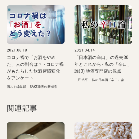
2021.06.18
2021.04.14
コロナ禍で「お酒をやめ
「日本酒の辛口」の過去30
た」人の割合は？ - コロナ禍
年とこれから - 私の「辛口」
がもたらした飲酒習慣変化
論(3) 地酒専門店の視点
をアンケート
二戸 浩平
|
私の日本酒「辛口」論
酒スト編集部
|
SAKE業界の新潮流
関連記事