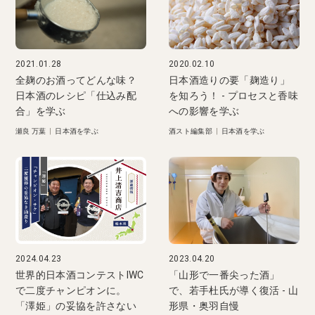
2021.01.28
2020.02.10
全麹のお酒ってどんな味？
日本酒造りの要「麹造り」
日本酒のレシピ「仕込み配
を知ろう！ - プロセスと香味
合」を学ぶ
への影響を学ぶ
瀬良 万葉
|
日本酒を学ぶ
酒スト編集部
|
日本酒を学ぶ
2024.04.23
2023.04.20
世界的日本酒コンテストIWC
「山形で一番尖った酒」
で二度チャンピオンに。
で、若手杜氏が導く復活 - 山
「澤姫」の妥協を許さない
形県・奥羽自慢