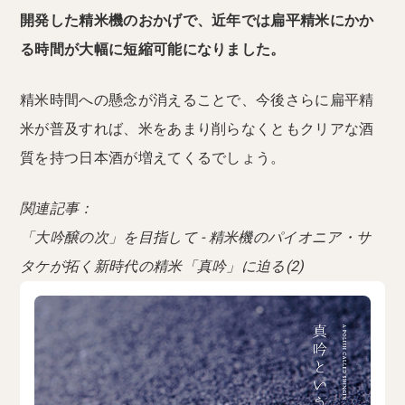
開発した精米機のおかげで、近年では扁平精米にかか
る時間が大幅に短縮可能になりました。
精米時間への懸念が消えることで、今後さらに扁平精
米が普及すれば、米をあまり削らなくともクリアな酒
質を持つ日本酒が増えてくるでしょう。
関連記事：
「大吟醸の次」を目指して - 精米機のパイオニア・サ
タケが拓く新時代の精米「真吟」に迫る(2)