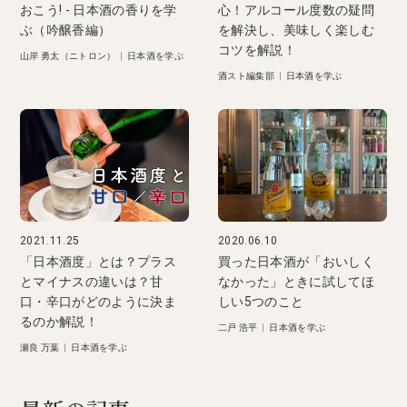
おこう! - 日本酒の香りを学
心！アルコール度数の疑問
ぶ（吟醸香編）
を解決し、美味しく楽しむ
コツを解説！
山岸 勇太（ニトロン）
|
日本酒を学ぶ
酒スト編集部
|
日本酒を学ぶ
2021.11.25
2020.06.10
「日本酒度」とは？プラス
買った日本酒が「おいしく
とマイナスの違いは？甘
なかった」ときに試してほ
口・辛口がどのように決ま
しい5つのこと
るのか解説！
二戸 浩平
|
日本酒を学ぶ
瀬良 万葉
|
日本酒を学ぶ