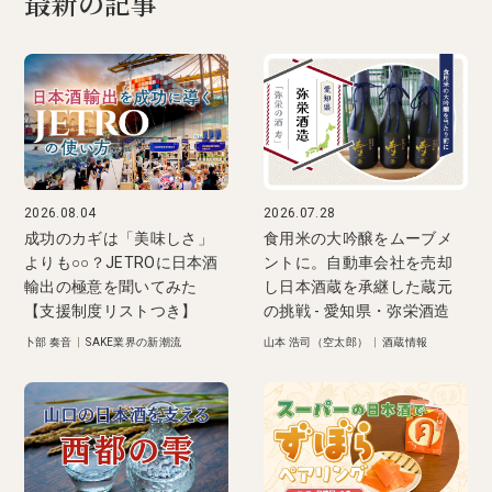
最新の記事
2026.08.04
2026.07.28
成功のカギは「美味しさ」
食用米の大吟醸をムーブメ
よりも○○？JETROに日本酒
ントに。自動車会社を売却
輸出の極意を聞いてみた
し日本酒蔵を承継した蔵元
【支援制度リストつき】
の挑戦 - 愛知県・弥栄酒造
卜部 奏音
|
SAKE業界の新潮流
山本 浩司（空太郎）
|
酒蔵情報