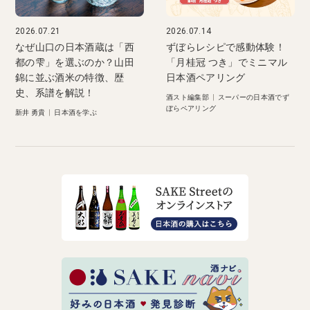
2026.07.21
2026.07.14
なぜ山口の日本酒蔵は「西
ずぼらレシピで感動体験！
都の雫」を選ぶのか？山田
「月桂冠 つき」でミニマル
錦に並ぶ酒米の特徴、歴
日本酒ペアリング
史、系譜を解説！
酒スト編集部
|
スーパーの日本酒でず
ぼらペアリング
新井 勇貴
|
日本酒を学ぶ