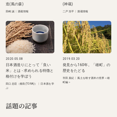
造(風の森)
(神蔵)
田崎 誠
|
酒蔵情報
二戸 浩平
|
酒蔵情報
2020.05.08
2019.03.20
日本酒造りにとって「良い
発見から160年。「雄町」の
米」とは - 求められる特徴と
歴史をたどる
格付けを学ぼう
市田 真紀
|
風土を映す酒米の世界＜雄
町編＞
田口 忠臣（都良(TORA)）
|
日本酒を学
ぶ
話題の記事