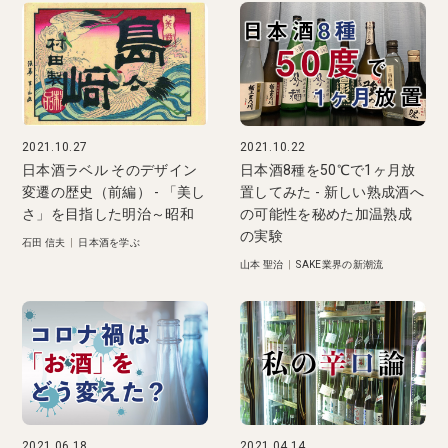
2021.10.27
2021.10.22
日本酒ラベル そのデザイン
日本酒8種を50℃で1ヶ月放
変遷の歴史（前編） - 「美し
置してみた - 新しい熟成酒へ
さ」を目指した明治～昭和
の可能性を秘めた加温熟成
の実験
石田 信夫
|
日本酒を学ぶ
山本 聖治
|
SAKE業界の新潮流
2021.06.18
2021.04.14