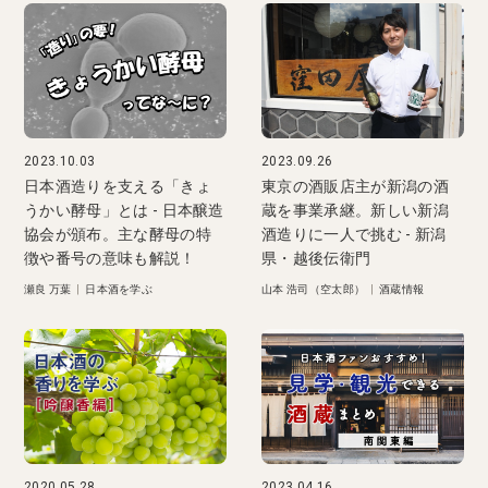
2023.10.03
2023.09.26
日本酒造りを支える「きょ
東京の酒販店主が新潟の酒
うかい酵母」とは - 日本醸造
蔵を事業承継。新しい新潟
協会が頒布。主な酵母の特
酒造りに一人で挑む - 新潟
徴や番号の意味も解説！
県・越後伝衛門
瀬良 万葉
|
日本酒を学ぶ
山本 浩司（空太郎）
|
酒蔵情報
2020.05.28
2023.04.16