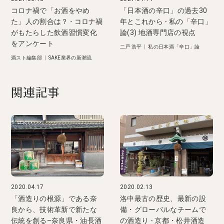
コロナ禍で「お酒をやめ
「日本酒の辛口」の過去30
た」人の割合は？ - コロナ禍
年とこれから - 私の「辛口」
がもたらした飲酒習慣変化
論(3) 地酒専門店の視点
をアンケート
二戸 浩平
|
私の日本酒「辛口」論
酒スト編集部
|
SAKE業界の新潮流
関連記事
2020.04.17
2020.02.13
「酒造りの根源」である奈
洛中最古の歴史、最新の設
良から、技術革新で新たな
備・グローバルなチームで
伝統を創る–奈良県・油長酒
の酒造り - 京都・松井酒造