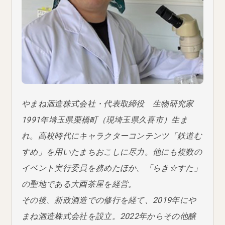
やまね酒造株式会社・代表取締役 生物研究家
1991年埼玉県栗橋町（現埼玉県久喜市）生ま
れ。高校時代にキャラクターコンテンツ「鉄道む
すめ」を用いたまちおこしに尽力。他にも複数の
イベント実行委員を務めたほか、「らき☆すた」
の聖地である大酉茶屋を経営。
その後、新政酒造での修行を経て、2019年にや
まね酒造株式会社を設立。2022年からその他醸