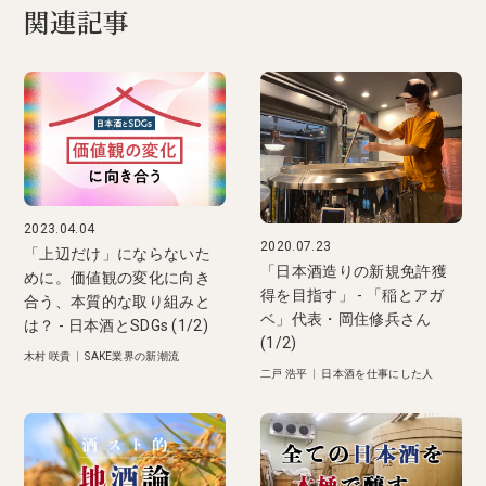
関連記事
2023.04.04
2020.07.23
「上辺だけ」にならないた
「日本酒造りの新規免許獲
めに。価値観の変化に向き
得を目指す」 - 「稲とアガ
合う、本質的な取り組みと
ベ」代表・岡住修兵さん
は？ - 日本酒とSDGs (1/2)
(1/2)
木村 咲貴
|
SAKE業界の新潮流
二戸 浩平
|
日本酒を仕事にした人