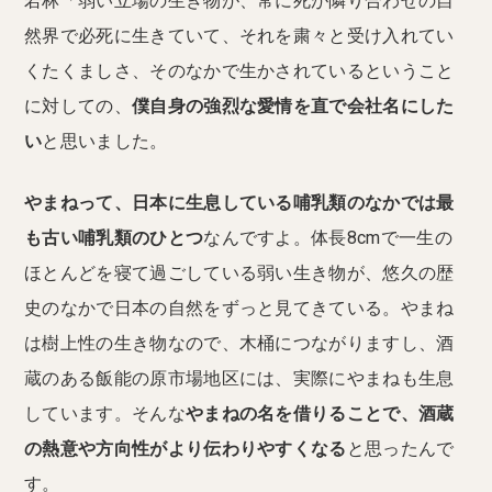
若林「弱い立場の生き物が、常に死が隣り合わせの自
然界で必死に生きていて、それを粛々と受け入れてい
くたくましさ、そのなかで生かされているということ
に対しての、
僕自身の強烈な愛情を直で会社名にした
い
と思いました。
やまねって、日本に生息している哺乳類のなかでは最
も古い哺乳類のひとつ
なんですよ。体長8cmで一生の
ほとんどを寝て過ごしている弱い生き物が、悠久の歴
史のなかで日本の自然をずっと見てきている。やまね
は樹上性の生き物なので、木桶につながりますし、酒
蔵のある飯能の原市場地区には、実際にやまねも生息
しています。そんな
やまねの名を借りることで、酒蔵
の熱意や方向性がより伝わりやすくなる
と思ったんで
す。