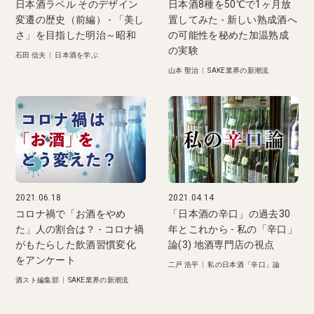
日本酒ラベル そのデザイン
日本酒8種を50℃で1ヶ月放
変遷の歴史（前編） - 「美し
置してみた - 新しい熟成酒へ
さ」を目指した明治～昭和
の可能性を秘めた加温熟成
の実験
石田 信夫
|
日本酒を学ぶ
山本 聖治
|
SAKE業界の新潮流
2021.06.18
2021.04.14
コロナ禍で「お酒をやめ
「日本酒の辛口」の過去30
た」人の割合は？ - コロナ禍
年とこれから - 私の「辛口」
がもたらした飲酒習慣変化
論(3) 地酒専門店の視点
をアンケート
二戸 浩平
|
私の日本酒「辛口」論
酒スト編集部
|
SAKE業界の新潮流