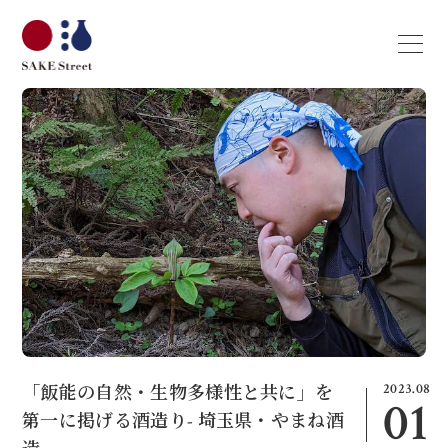
2023.08
「飯能の自然・生物多様性と共に」を
01
第一に掲げる酒造り- 埼玉県・やまね酒