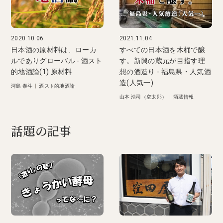
2020.10.06
2021.11.04
日本酒の原材料は、ローカ
すべての日本酒を木桶で醸
ルでありグローバル - 酒スト
す。新興の蔵元が目指す理
的地酒論(1) 原材料
想の酒造り - 福島県・人気酒
造(人気一)
河島 泰斗
|
酒スト的地酒論
山本 浩司（空太郎）
|
酒蔵情報
話題の記事