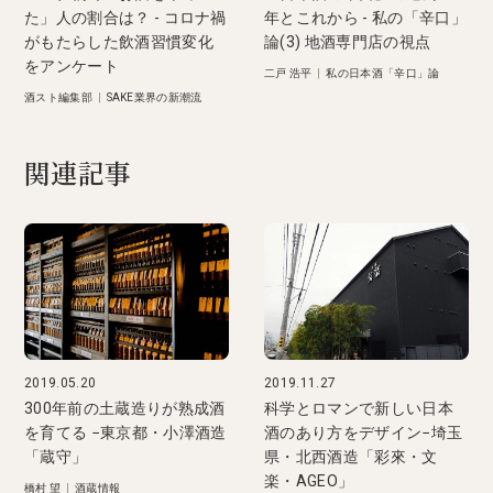
た」人の割合は？ - コロナ禍
年とこれから - 私の「辛口」
がもたらした飲酒習慣変化
論(3) 地酒専門店の視点
をアンケート
二戸 浩平
|
私の日本酒「辛口」論
酒スト編集部
|
SAKE業界の新潮流
関連記事
2019.05.20
2019.11.27
300年前の土蔵造りが熟成酒
科学とロマンで新しい日本
を育てる −東京都・小澤酒造
酒のあり方をデザイン−埼玉
「蔵守」
県・北西酒造「彩來・文
楽・AGEO」
橋村 望
|
酒蔵情報