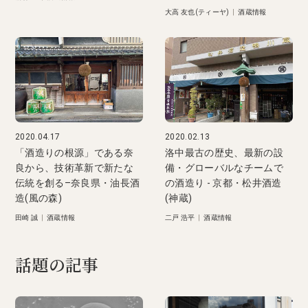
大高 友也(ティーヤ)
|
酒蔵情報
2020.04.17
2020.02.13
「酒造りの根源」である奈
洛中最古の歴史、最新の設
良から、技術革新で新たな
備・グローバルなチームで
伝統を創る–奈良県・油長酒
の酒造り - 京都・松井酒造
造(風の森)
(神蔵)
田崎 誠
|
酒蔵情報
二戸 浩平
|
酒蔵情報
話題の記事