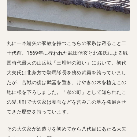
丸に一本縦矢の家紋を持つこちらの家系は遡ること二
十代前。1569年に行われた武田信玄と北条氏による戦
国時代最大の山岳戦「三増峠の戦い」において、初代
大矢氏は北条方で騎馬隊長を務め武勇を誇っていまし
たが、合戦の後は武器を置き、けやきの木を植えこの
地に根を下ろしました。「糸の町」として知られたこ
の愛川町で大矢家は養蚕などを営みこの地を発展させ
てきた歴史を持っています。
その大矢家が酒造りを初めてから八代目にあたる大矢