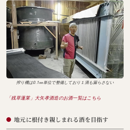
搾り機は0.1㎜単位で整備しており１滴も漏らさない
「残草蓬莱」大矢孝酒造のお酒一覧はこちら
地元に根付き親しまれる酒を目指す