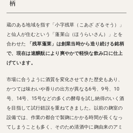
柄
蔵のある地域を指す「小字残草（こあざ ざるそう）」
と仙人が住むという「蓬莱山（ほうらいさん）」とを
合わせた
「残草蓬莱」は創業当時から造り続ける銘柄
で、現在は速醸酛により爽やかで軽快な飲み口に仕上
げています。
市場に合うように酒質を変化させてきた歴史もあり、
かつては味わいや香りの出方が異なる6号、9号、10
号、14号、15号などの多くの酵母を試し納得のいく酒
を目指して試行錯誤を重ねてきました。以前の麹室の
設備では、作業の都合で製麹にかかる時間が長くなっ
てしまうことも多く、そのため清酒中に麹由来のアミ