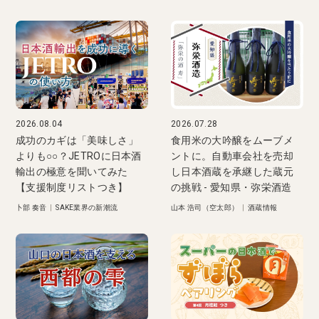
2026.08.04
2026.07.28
成功のカギは「美味しさ」
食用米の大吟醸をムーブメ
よりも○○？JETROに日本酒
ントに。自動車会社を売却
輸出の極意を聞いてみた
し日本酒蔵を承継した蔵元
【支援制度リストつき】
の挑戦 - 愛知県・弥栄酒造
卜部 奏音
|
SAKE業界の新潮流
山本 浩司（空太郎）
|
酒蔵情報