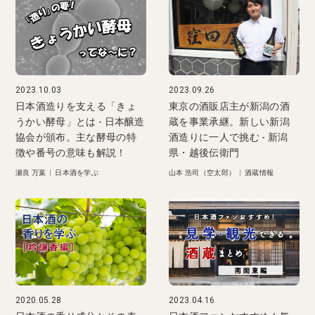
2023.10.03
2023.09.26
日本酒造りを支える「きょ
東京の酒販店主が新潟の酒
うかい酵母」とは - 日本醸造
蔵を事業承継。新しい新潟
協会が頒布。主な酵母の特
酒造りに一人で挑む - 新潟
徴や番号の意味も解説！
県・越後伝衛門
瀬良 万葉
|
日本酒を学ぶ
山本 浩司（空太郎）
|
酒蔵情報
2020.05.28
2023.04.16