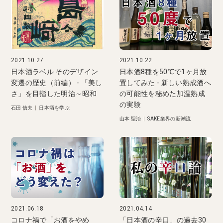
2021.10.27
2021.10.22
日本酒ラベル そのデザイン
日本酒8種を50℃で1ヶ月放
変遷の歴史（前編） - 「美し
置してみた - 新しい熟成酒へ
さ」を目指した明治～昭和
の可能性を秘めた加温熟成
の実験
石田 信夫
|
日本酒を学ぶ
山本 聖治
|
SAKE業界の新潮流
2021.06.18
2021.04.14
コロナ禍で「お酒をやめ
「日本酒の辛口」の過去30