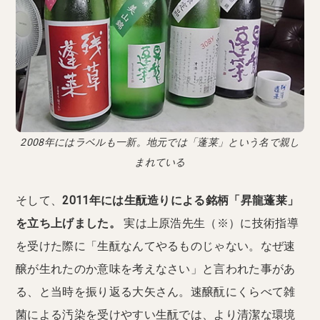
2008年にはラベルも一新。地元では「蓬莱」という名で親し
まれている
そして、
2011年には生酛造りによる銘柄「昇龍蓬莱」
を立ち上げました。
実は上原浩先生（※）に技術指導
を受けた際に「生酛なんてやるものじゃない。なぜ速
醸が生れたのか意味を考えなさい」と言われた事があ
る、と当時を振り返る大矢さん。速醸酛にくらべて雑
菌による汚染を受けやすい生酛では、より清潔な環境