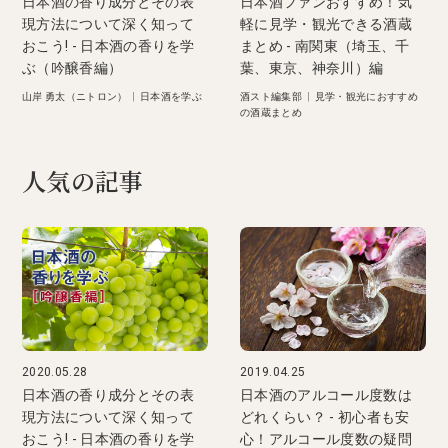
日本酒の香り成分とその表
日本酒ファンおすすめ！気
現方法について深く知って
軽に見学・観光できる酒蔵
おこう! - 日本酒の香りを学
まとめ - 南関東（埼玉、千
ぶ（吟醸香編）
葉、東京、神奈川）編
山岸 勇太（ニトロン）
|
日本酒を学ぶ
酒スト編集部
|
見学・観光におすすめ
の酒蔵まとめ
人気の記事
2020.05.28
2019.04.25
日本酒の香り成分とその表
日本酒のアルコール度数は
現方法について深く知って
どれくらい？ - 初心者も安
おこう! - 日本酒の香りを学
心！アルコール度数の疑問