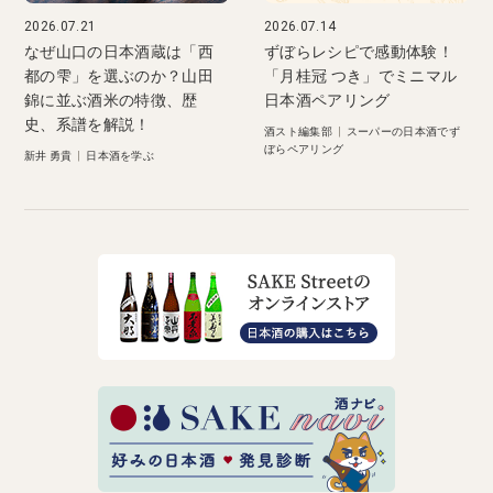
2026.07.21
2026.07.14
なぜ山口の日本酒蔵は「西
ずぼらレシピで感動体験！
都の雫」を選ぶのか？山田
「月桂冠 つき」でミニマル
錦に並ぶ酒米の特徴、歴
日本酒ペアリング
史、系譜を解説！
酒スト編集部
|
スーパーの日本酒でず
ぼらペアリング
新井 勇貴
|
日本酒を学ぶ