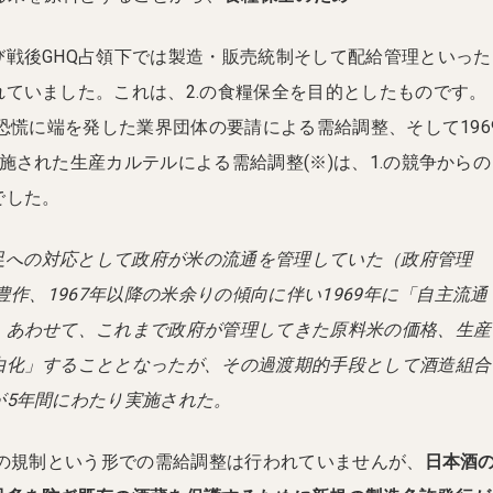
び戦後GHQ占領下では製造・販売統制そして配給管理といった
ていました。これは、2.の食糧保全を目的としたものです。
和恐慌に端を発した業界団体の要請による需給調整、そして196
施された生産カルテルによる需給調整(※)は、1.の競争からの
でした。
不足への対応として政府が米の流通を管理していた（政府管理
豊作、1967年以降の米余りの傾向に伴い1969年に「自主流通
。あわせて、これまで政府が管理してきた原料米の価格、生産
由化」することとなったが、その過渡期的手段として酒造組合
が5年間にわたり実施された。
量の規制という形での需給調整は行われていませんが、
日本酒