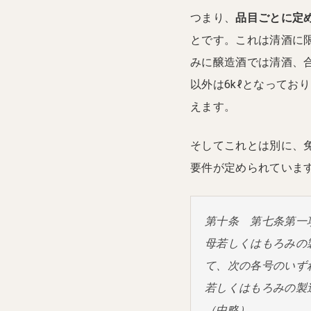
つまり、
品目ごとに定
とです。これは清酒に
みに醸造酒では清酒、合
以外は6kℓとなってお
えます。
そしてこれとは別に、
要件が定められていま
第十条 第七条第一
母若しくはもろみの
て、次の各号のいず
若しくはもろみの製
（中略）