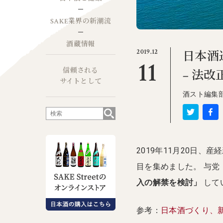
SAKE業界の新潮流
酒蔵情報
2019.12
日本酒
11
信頼される
– 法
サイトとして
酒スト編集
2019年11月20日
目を集めました。 与
入の解禁を検討」
して
参考：
日本酒づくり、