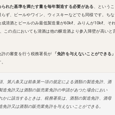
められた基準を満たす量を毎年製造する必要がある
、というこ
限らず、ビールやワイン、ウィスキーなどでも同様です。ちな
成清酒とビールのみ最低製造量が60kℓ、みりんが10kℓ、そ
り、この点においても清酒は他の醸造酒より参入障壁が高いと
免許の審査を行う税務署長が
「免許を与えないことができる
す。
項、第八条又は前条第一項の規定による酒類の製造免許、酒
製造免許又は酒類の販売業免許の申請があつた場合におい
れかに該当するときは、税務署長は、酒類の製造免許、酒母
造免許又は酒類の販売業免許を与えないことができる。