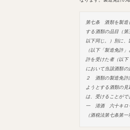
第七条 酒類を製造
する酒類の品目（第
以下同じ。）別に、
（以下「製造免許」
許を受けた者（以下
において当該酒類の
２ 酒類の製造免許
ようとする酒類の見
は、受けることがで
一 清酒 六十キロ
（酒税法第七条第一