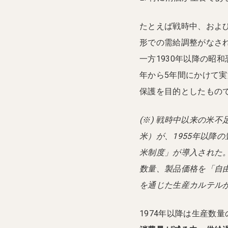
たとえば戦時中、およ
形での需給調整がなされ
一方1930年以降の昭
年から5年間にかけて実
保護を目的としたもの
(※) 戦時中以来の米
米）が、1955年以降の
米制度」が導入された
数量、製品価格を「自
を通じた生産カルテル
1974年以降は生産数