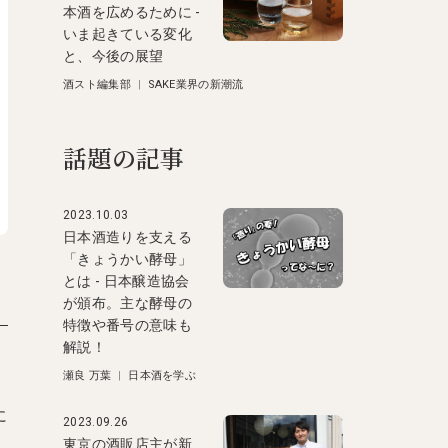
本酒を広めるために -
いま起きている変化
と、今後の展望
酒スト編集部
|
SAKE業界の新潮流
話題の記事
2023.10.03
日本酒造りを支える
「きょうかい酵母」
とは - 日本醸造協会
が頒布。主な酵母の
特徴や番号の意味も
解説！
瀬良 万葉
|
日本酒を学ぶ
に
2023.09.26
東京の酒販店主が新