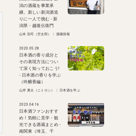
潟の酒蔵を事業承
継。新しい新潟酒造
りに一人で挑む - 新
潟県・越後伝衛門
山本 浩司（空太郎）
|
酒蔵情報
2020.05.28
日本酒の香り成分と
その表現方法につい
て深く知っておこう!
- 日本酒の香りを学ぶ
（吟醸香編）
山岸 勇太（ニトロン）
|
日本酒を学ぶ
2023.04.16
日本酒ファンおすす
め！気軽に見学・観
光できる酒蔵まとめ -
南関東（埼玉、千