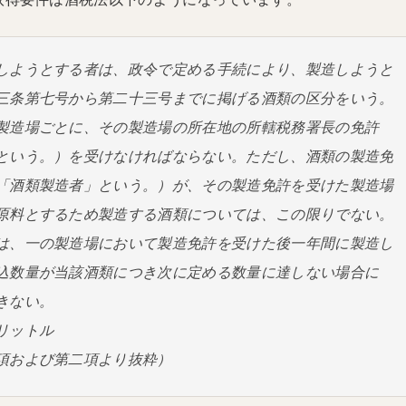
しようとする者は、政令で定める手続により、製造しようと
三条第七号から第二十三号までに掲げる酒類の区分をいう。
製造場ごとに、その製造場の所在地の所轄税務署長の免許
という。）を受けなければならない。ただし、酒類の製造免
「酒類製造者」という。）が、その製造免許を受けた製造場
原料とするため製造する酒類については、この限りでない。
は、一の製造場において製造免許を受けた後一年間に製造し
込数量が当該酒類につき次に定める数量に達しない場合に
きない。
リットル
項および第二項より抜粋）