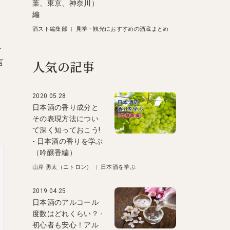
葉、東京、神奈川）
編
酒スト編集部
|
見学・観光におすすめの酒蔵まとめ
れ
言
人気の記事
2020.05.28
」
日本酒の香り成分と
その表現方法につい
て深く知っておこう!
- 日本酒の香りを学ぶ
（吟醸香編）
山岸 勇太（ニトロン）
|
日本酒を学ぶ
2019.04.25
日本酒のアルコール
度数はどれくらい？ -
初心者も安心！アル