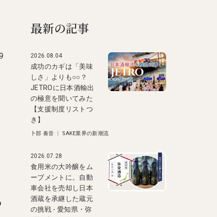
最新の記事
9
2026.08.04
成功のカギは「美味
しさ」よりも○○？
JETROに日本酒輸出
の極意を聞いてみた
【支援制度リストつ
き】
卜部 奏音
|
SAKE業界の新潮流
2026.07.28
食用米の大吟醸をム
ーブメントに。自動
車会社を売却し日本
酒蔵を承継した蔵元
の
の挑戦 - 愛知県・弥