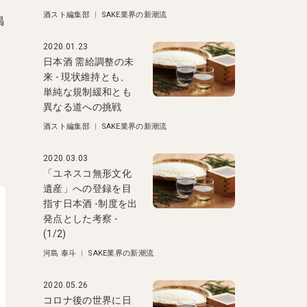
酒スト編集部
|
SAKE業界の新潮流
掲
る
2020.01.23
日本酒 需給調整の未
来 - 現状維持とも、
単純な規制緩和とも
異なる道への挑戦
酒スト編集部
|
SAKE業界の新潮流
2020.03.03
「ユネスコ無形文化
遺産」への登録を目
指す日本酒 -制度を出
発点とした考察 -
(1/2)
河島 泰斗
|
SAKE業界の新潮流
2020.05.26
コロナ後の世界に日