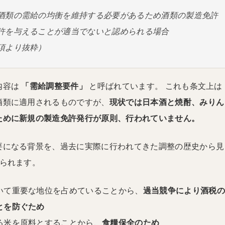
酒類の需給の均衡を維持する必要があるため酒類の製造免許
許を与えることが適当でないと認められる場合
項より抜粋）
内容は
「需給調整要件」
と呼ばれています。 これも条文上は
酒類に適用されるものですが、
現状では日本酒と焼酎、みりん
ために新規の製造免許発行が原則、行われていません。
要になる背景を、過去に実際に行われてきた調整の歴史から見
えられます。
いて重要な地位を占めていることから、
過当競争により酒税の
とを防ぐため
る米を原料とすることから、
食糧保全のため