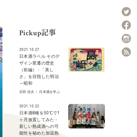
Pickup記事
2021.10.27
日本酒ラベル そのデ
ザイン変遷の歴史
（前編） - 「美し
さ」を目指した明治
～昭和
石田 信夫
|
日本酒を学ぶ
2021.10.22
日本酒8種を50℃で1
ヶ月放置してみた -
新しい熟成酒への可
能性を秘めた加温熟