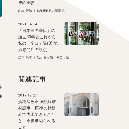
成の実験
山本 聖治
|
SAKE業界の新潮流
2021.04.14
「日本酒の辛口」の
過去30年とこれから -
私の「辛口」論(3) 地
酒専門店の視点
二戸 浩平
|
私の日本酒「辛口」論
関連記事
注
2019.12.27
参
酒税法改正 国税庁取
材記事 – 既存の枠組
みで実現できること
と、今後求められる
こと