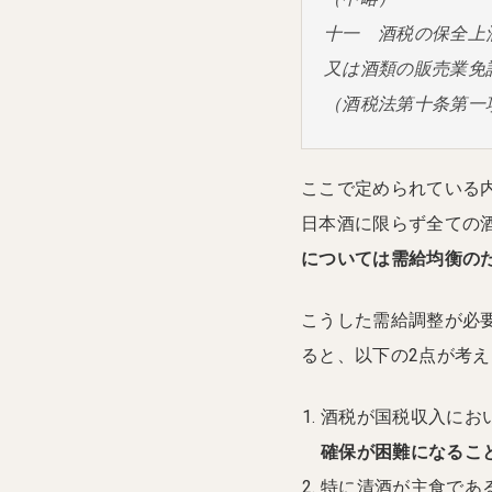
十一 酒税の保全上
又は酒類の販売業免
（酒税法第十条第一
ここで定められている
日本酒に限らず全ての
については需給均衡の
こうした需給調整が必
ると、以下の2点が考
酒税が国税収入にお
確保が困難になるこ
特に清酒が主食であ