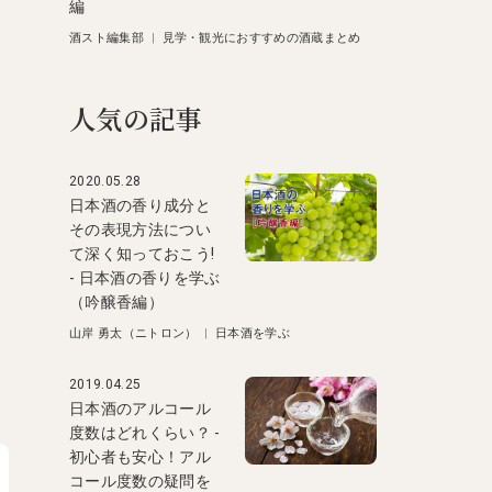
編
酒スト編集部
|
見学・観光におすすめの酒蔵まとめ
人気の記事
2020.05.28
日本酒の香り成分と
その表現方法につい
て深く知っておこう!
- 日本酒の香りを学ぶ
（吟醸香編）
）
山岸 勇太（ニトロン）
|
日本酒を学ぶ
2019.04.25
日本酒のアルコール
度数はどれくらい？ -
初心者も安心！アル
コール度数の疑問を