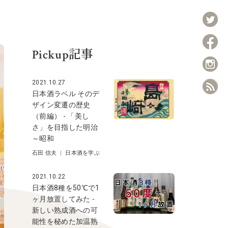
Pickup記事
2021.10.27
日本酒ラベル そのデ
ザイン変遷の歴史
（前編） - 「美し
さ」を目指した明治
～昭和
石田 信夫
|
日本酒を学ぶ
2021.10.22
日本酒8種を50℃で1
ヶ月放置してみた -
新しい熟成酒への可
能性を秘めた加温熟