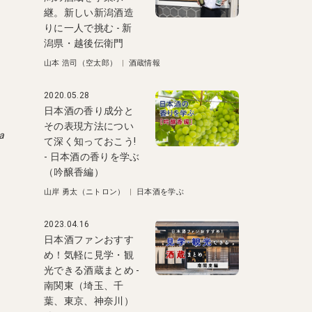
継。新しい新潟酒造
りに一人で挑む - 新
潟県・越後伝衛門
山本 浩司（空太郎）
|
酒蔵情報
2020.05.28
日本酒の香り成分と
その表現方法につい
a
て深く知っておこう!
- 日本酒の香りを学ぶ
（吟醸香編）
山岸 勇太（ニトロン）
|
日本酒を学ぶ
2023.04.16
日本酒ファンおすす
め！気軽に見学・観
光できる酒蔵まとめ -
南関東（埼玉、千
葉、東京、神奈川）