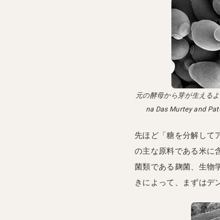
元の酵母から芽が生えるよ
na Das Murtey and P
先ほど「糖を分解して
の主な原料である米に
菌類である麹菌、生物
きによって、まずはデ