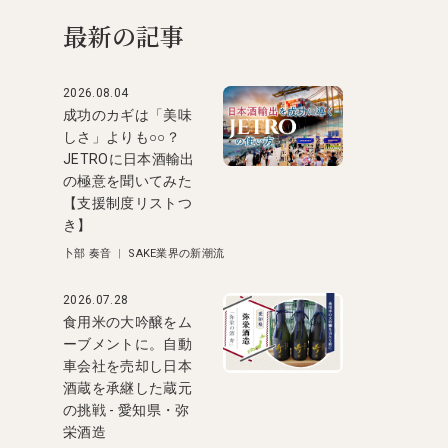
最新の記事
2026.08.04
成功のカギは「美味
しさ」よりも○○？
JETROに日本酒輸出
の極意を聞いてみた
【支援制度リストつ
き】
卜部 奏音
|
SAKE業界の新潮流
2026.07.28
食用米の大吟醸をム
ーブメントに。自動
車会社を売却し日本
酒蔵を承継した蔵元
の挑戦 - 愛知県・弥
栄酒造