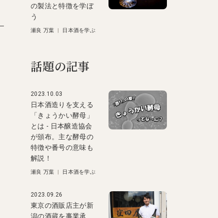
の製法と特徴を学ぼ
う
瀬良 万葉
|
日本酒を学ぶ
話題の記事
2023.10.03
日本酒造りを支える
「きょうかい酵母」
とは - 日本醸造協会
が頒布。主な酵母の
特徴や番号の意味も
解説！
瀬良 万葉
|
日本酒を学ぶ
2023.09.26
東京の酒販店主が新
潟の酒蔵を事業承