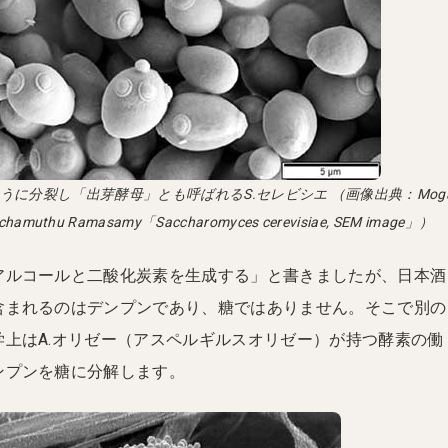
うに分裂し「出芽酵母」とも呼ばれるS.セレビシエ （画像出典：Mog
atchamuthu Ramasamy「Saccharomyces cerevisiae, SEM image」）
アルコールと二酸化炭素を生成する」と書きましたが、日本酒
含まれるのはデンプンであり、糖ではありません。そこで別の
学上はA.オリゼー（アスペルギルスオリゼー）が持つ酵素の働
ンプンを糖に分解します。