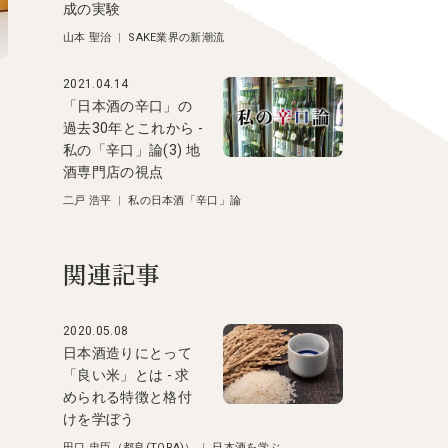
成の実験
山本 聖治
|
SAKE業界の新潮流
2021.04.14
「日本酒の辛口」の
過去30年とこれから -
私の「辛口」論(3) 地
酒専門店の視点
二戸 浩平
|
私の日本酒「辛口」論
関連記事
2020.05.08
日本酒造りにとって
「良い米」とは - 求
められる特徴と格付
けを学ぼう
田口 忠臣（都良(TORA)）
|
日本酒を学ぶ