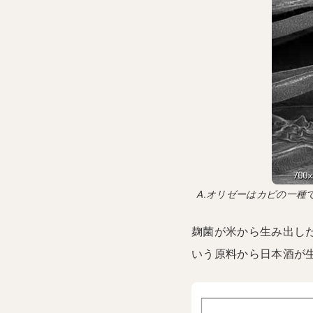
A.オリゼーはカビの一
麹菌が米から生み出し
いう原料から日本酒が