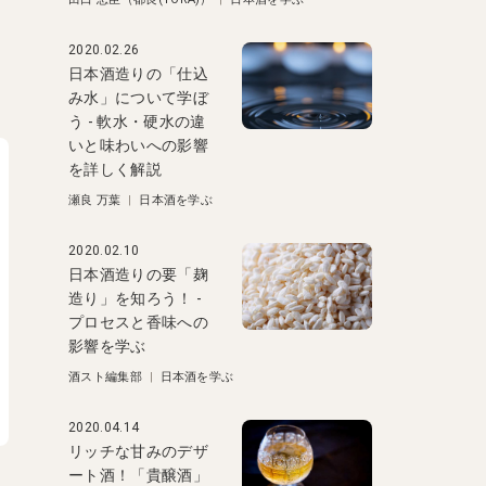
と
と
2020.02.26
日本酒造りの「仕込
み水」について学ぼ
う - 軟水・硬水の違
いと味わいへの影響
を詳しく解説
瀬良 万葉
|
日本酒を学ぶ
2020.02.10
日本酒造りの要「麹
造り」を知ろう！ -
プロセスと香味への
影響を学ぶ
酒スト編集部
|
日本酒を学ぶ
2020.04.14
リッチな甘みのデザ
ート酒！「貴醸酒」