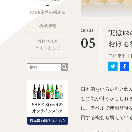
SAKE業界の新潮流
酒蔵情報
2019.12
実は味
05
信頼される
おける
サイトとして
二戸 浩平
|
日本酒をいろいろと飲
とに気が付くかもしれま
に、ラベルで使用酵母
目する機会も増えてい