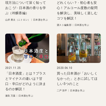
現方法について深く知って
どれくらい？ - 初心者も安
おこう! - 日本酒の香りを学
心！アルコール度数の疑問
ぶ（吟醸香編）
を解決し、美味しく楽しむ
コツを解説！
山岸 勇太（ニトロン）
|
日本酒を学ぶ
酒スト編集部
|
日本酒を学ぶ
2021.11.25
2020.06.10
「日本酒度」とは？プラス
買った日本酒が「おいしく
とマイナスの違いは？甘
なかった」ときに試してほ
口・辛口がどのように決ま
しい5つのこと
るのか解説！
二戸 浩平
|
日本酒を学ぶ
瀬良 万葉
|
日本酒を学ぶ