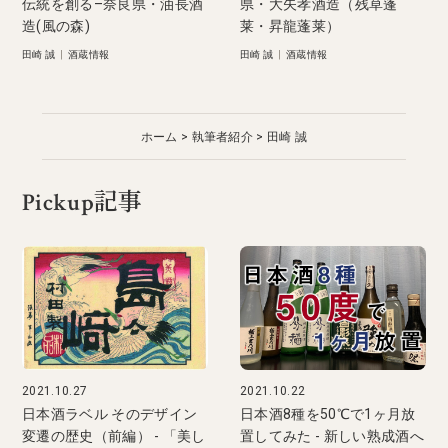
伝統を創る–奈良県・油長酒
県・大矢孝酒造（残草蓬
造(風の森)
莱・昇龍蓬莱）
田崎 誠
|
酒蔵情報
田崎 誠
|
酒蔵情報
ホーム
執筆者紹介
田崎 誠
Pickup記事
2021.10.27
2021.10.22
日本酒ラベル そのデザイン
日本酒8種を50℃で1ヶ月放
変遷の歴史（前編） - 「美し
置してみた - 新しい熟成酒へ