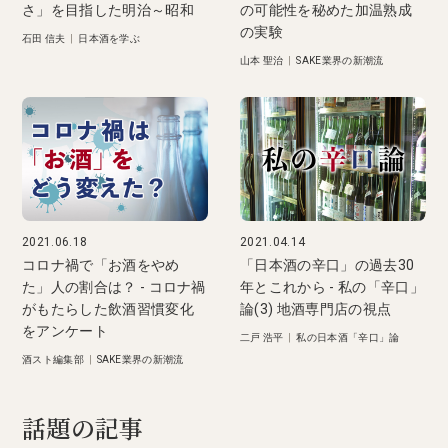
さ」を目指した明治～昭和
の可能性を秘めた加温熟成
の実験
石田 信夫
|
日本酒を学ぶ
山本 聖治
|
SAKE業界の新潮流
2021.06.18
2021.04.14
コロナ禍で「お酒をやめ
「日本酒の辛口」の過去30
た」人の割合は？ - コロナ禍
年とこれから - 私の「辛口」
がもたらした飲酒習慣変化
論(3) 地酒専門店の視点
をアンケート
二戸 浩平
|
私の日本酒「辛口」論
酒スト編集部
|
SAKE業界の新潮流
話題の記事