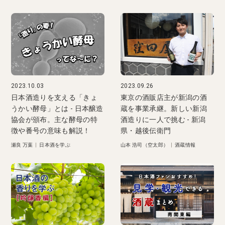
2023.10.03
2023.09.26
日本酒造りを支える「きょ
東京の酒販店主が新潟の酒
うかい酵母」とは - 日本醸造
蔵を事業承継。新しい新潟
協会が頒布。主な酵母の特
酒造りに一人で挑む - 新潟
徴や番号の意味も解説！
県・越後伝衛門
瀬良 万葉
|
日本酒を学ぶ
山本 浩司（空太郎）
|
酒蔵情報