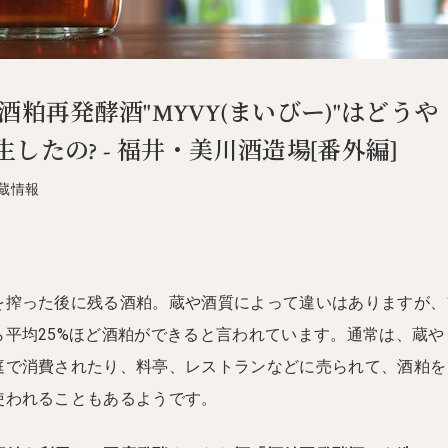
酒粕再発酵酒"MYVY(まいびー)"はどうや
したの? - 福井・美川酒造場[番外編]
蔵情報
を搾った後に残る酒粕。蔵や酒質によって違いはありますが、
ら平均25%ほど酒粕ができると言われています。通常は、蔵や
庭で消費されたり、料亭、レストランなどに売られて、酒粕を
使われることもあるようです。