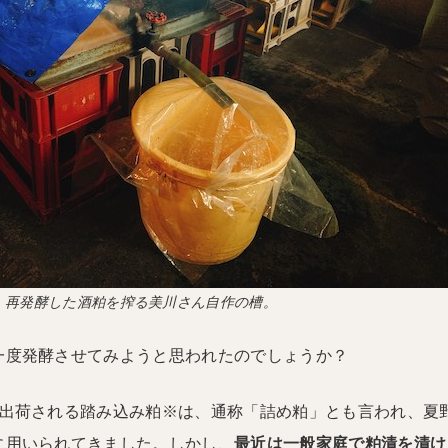
再発酵した酒粕を搾る美川さん自作の槽。
一度発酵させてみようと思われたのでしょうか？
ら出荷される踏み込み粕※は、通称「詰め粕」とも言われ、夏
に用いられてきました。しかし、
最近は一般家庭で粕漬を漬け