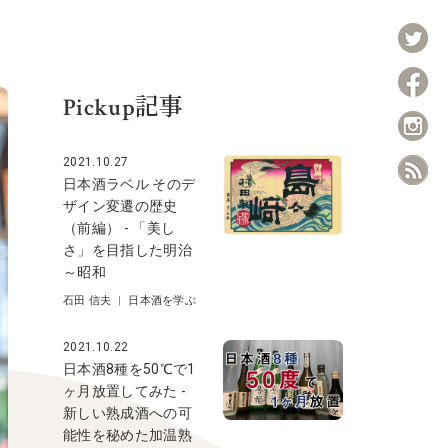
Pickup記事
2021.10.27
日本酒ラベル そのデ
ザイン変遷の歴史
（前編） - 「美し
さ」を目指した明治
～昭和
石田 信夫
|
日本酒を学ぶ
2021.10.22
日本酒8種を50℃で1
ヶ月放置してみた -
新しい熟成酒への可
能性を秘めた加温熟