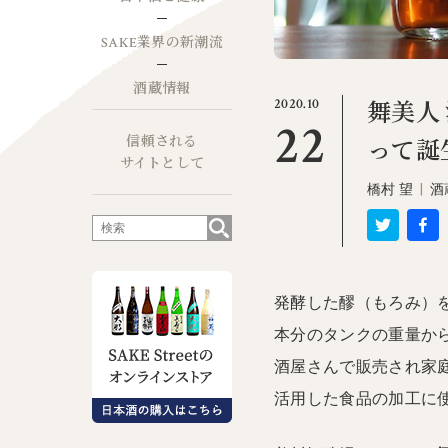
SAKE業界の新潮流
酒蔵情報
2020.10
舞美人 
22
信頼される
って誕生
サイトとして
橋村 望
|
酒
発酵した醪（もろみ）
本分のタンクの重量か
酒屋さんで販売され家
活用した食品の加工に