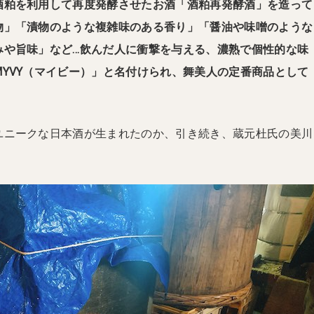
酒粕を利用して再度発酵させたお酒「酒粕再発酵酒」
を造って
物」「漬物のような複雑味のある香り」「醤油や味噌のような
みや旨味」など…飲んだ人に衝撃を与える、濃熟で個性的な味
MYVY（マイビー）」と名付けられ、舞美人の定番商品として
ユニークな日本酒が生まれたのか、引き続き、蔵元杜氏の美川
。