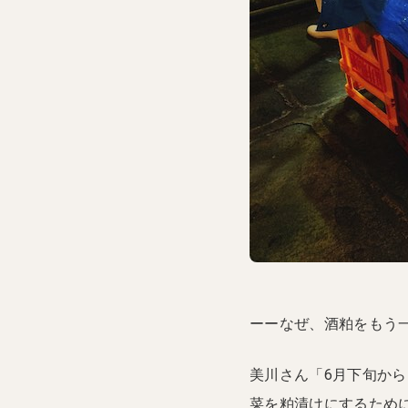
ーーなぜ、酒粕をもう
美川さん「6月下旬か
菜を粕漬けにするため