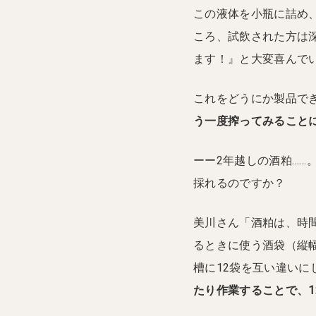
この液体を小瓶に詰め
ころ、試飲された方は
ます！』と大変喜んで
これをどうにか製品で
う一度搾ってみること
ーー2年越しの酒粕…
採れるのですか？
美川さん「酒粕は、時
るときに使う酒袋（縦幅
槽に12袋を互い違いに
たり作業することで、1