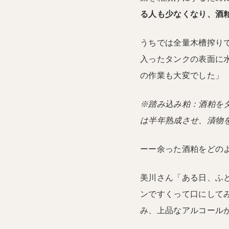
る人も少なくなり、酒
うちでは全量木槽搾り
入ったタンクの表面に
の作業も大変でした」
※踏み込み粕：酒粕を
は半年熟成させ、漬物
ーー余った酒粕をどの
美川さん「ある日、ふ
ンですくって口にして
み、上品なアルコール