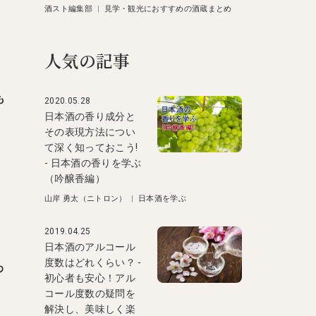
酒スト編集部
|
見学・観光におすすめの酒蔵まとめ
人気の記事
も
2020.05.28
日本酒の香り成分と
その表現方法につい
て深く知っておこう!
- 日本酒の香りを学ぶ
（吟醸香編）
山岸 勇太（ニトロン）
|
日本酒を学ぶ
2019.04.25
日本酒のアルコール
度数はどれくらい？ -
わ
初心者も安心！アル
コール度数の疑問を
解決し、美味しく楽