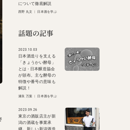
について徹底解説
西野 丸文
|
日本酒を学ぶ
話題の記事
2023.10.03
日本酒造りを支える
「きょうかい酵母」
とは - 日本醸造協会
が頒布。主な酵母の
特徴や番号の意味も
解説！
瀬良 万葉
|
日本酒を学ぶ
2023.09.26
東京の酒販店主が新
野
潟の酒蔵を事業承
継。新しい新潟酒造