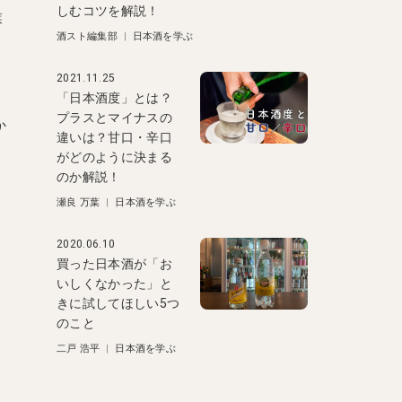
しむコツを解説！
業
酒スト編集部
|
日本酒を学ぶ
2021.11.25
「日本酒度」とは？
プラスとマイナスの
か
違いは？甘口・辛口
がどのように決まる
のか解説！
瀬良 万葉
|
日本酒を学ぶ
2020.06.10
買った日本酒が「お
いしくなかった」と
きに試してほしい5つ
のこと
二戸 浩平
|
日本酒を学ぶ