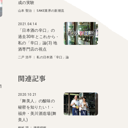
成の実験
山本 聖治
|
SAKE業界の新潮流
2021.04.14
「日本酒の辛口」の
過去30年とこれから -
私の「辛口」論(3) 地
酒専門店の視点
二戸 浩平
|
私の日本酒「辛口」論
関連記事
1
2020.10.21
「舞美人」の酸味の
秘密を知りたい！ -
福井・美川酒造場(舞
美人)
橋村 望
|
酒蔵情報