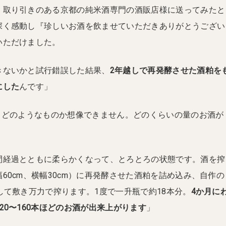
、取り引きのある京都の純米酒専門の酒販店様に送ってみたと
深く感動し『珍しいお酒を飲ませていただきありがとうござい
いただけました。
きないかと試行錯誤した結果、
2年越しで再発酵させた酒粕を
にした
んです」
…。どのようなものか想像できません。どのくらいの量のお酒が
間経過とともに柔らかくなって、とろとろの状態です。酒を搾
60cm、横幅30cm）に再発酵させた酒粕を詰め込み、自作の
して敷き万力で搾ります。1度で一升瓶で約18本分。
4か月に
20〜160本ほどのお酒が出来上がります
」