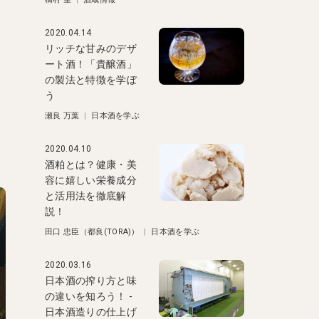
2020.04.14
リッチな甘みのデザ
ート酒！「貴醸酒」
の製法と特徴を学ぼ
う
瀬良 万葉
|
日本酒を学ぶ
2020.04.10
酒粕とは？健康・美
容に嬉しい栄養成分
と活用法を徹底解
説！
田口 忠臣（都良(TORA)）
|
日本酒を学ぶ
2020.03.16
日本酒の搾り方と味
の違いを知ろう！ -
日本酒造りの仕上げ