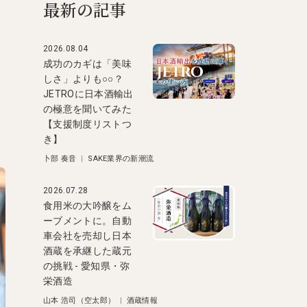
最新の記事
2026.08.04
成功のカギは「美味
しさ」よりも○○？
JETROに日本酒輸出
の極意を聞いてみた
【支援制度リストつ
き】
卜部 奏音
|
SAKE業界の新潮流
2026.07.28
食用米の大吟醸をム
ーブメントに。自動
車会社を売却し日本
酒蔵を承継した蔵元
の挑戦 - 愛知県・弥
栄酒造
山本 浩司（空太郎）
|
酒蔵情報