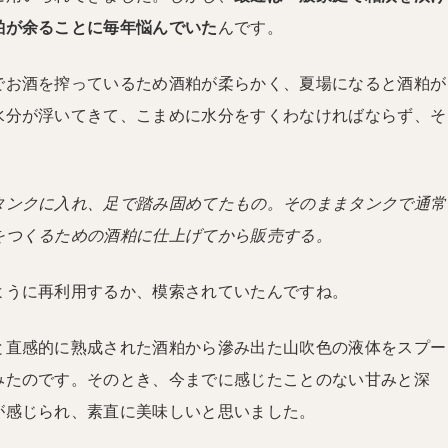
粕が余ることに毎年悩んでいた
んです。
でお酒を搾っているため酒粕が柔らかく、夏場になると酒粕が
水分が浮いてきて、こまめに水分をすくわなければならず、そ
タンクに入れ、足で踏み固めてたもの。そのままタンクで通常
をつくるための酒粕に仕上げてから販売する。
ように再利用するか、模索されていたんですね。
と直感的に熟成された酒粕から滲み出た山吹色の液体をスプー
みたのです。そのとき、今までに感じたことのない甘みと深
が感じられ、素直に美味しいと思いました。