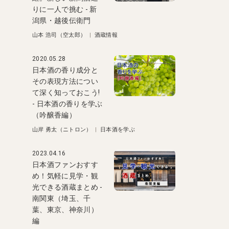
りに一人で挑む - 新
潟県・越後伝衛門
山本 浩司（空太郎）
|
酒蔵情報
2020.05.28
日本酒の香り成分と
その表現方法につい
て深く知っておこう!
- 日本酒の香りを学ぶ
（吟醸香編）
山岸 勇太（ニトロン）
|
日本酒を学ぶ
2023.04.16
日本酒ファンおすす
め！気軽に見学・観
光できる酒蔵まとめ -
南関東（埼玉、千
葉、東京、神奈川）
編