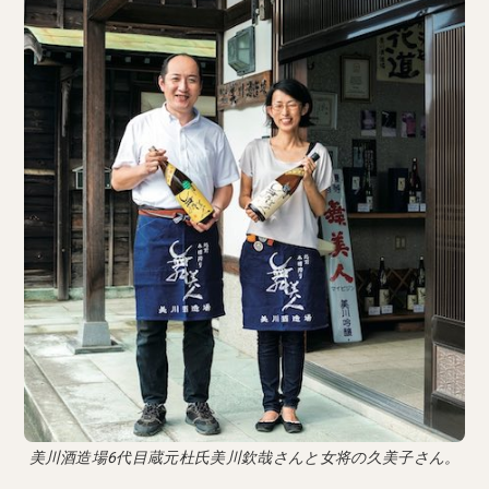
美川酒造場6代目蔵元杜氏美川欽哉さんと女将の久美子さん。