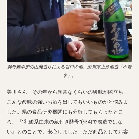
酵母無添加の山廃造りによる旨口の酒。滋賀県上原酒造「不老
泉」。
美川さん「その年から異常なくらいの酸味が際立ち、
こんな酸味の強いお酒を出してもいいものかと悩みま
した。県の食品研究機関にも分析してもらったとこ
ろ、『"乳酸系由来の蔵付き酵母"(※4)で腐造ではな
い』とのことで、安心しました。ただ商品としてお客