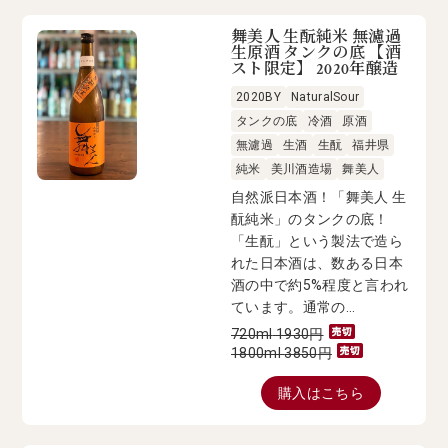
舞美人 生酛純米 無濾過
生原酒 タンクの底 【酒
スト限定】 2020年醸造
2020BY
NaturalSour
タンクの底
冷酒
原酒
無濾過
生酒
生酛
福井県
純米
美川酒造場
舞美人
自然派日本酒！「舞美人 生
酛純米」のタンクの底！
「生酛」という製法で造ら
れた日本酒は、数ある日本
酒の中で約5%程度と言われ
ています。通常の...
720ml
1930
円
1800ml
3850
円
購入はこちら