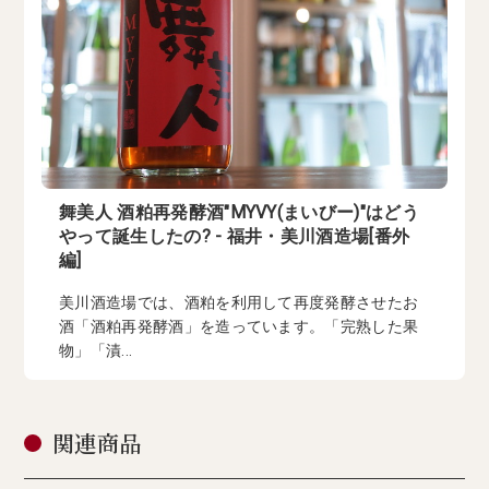
舞美人 酒粕再発酵酒"MYVY(まいびー)"はどう
やって誕生したの? - 福井・美川酒造場[番外
編]
美川酒造場では、酒粕を利用して再度発酵させたお
酒「酒粕再発酵酒」を造っています。「完熟した果
物」「漬...
関連商品