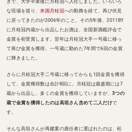
きで、大学卒業後に月桂冠へ入社しました。いろいろ
な現場を巡り、
米国月桂冠
への勤務を経て、再び伏見
に戻ってきたのが2006年のこと。その5年後、2011BY
に月桂冠内蔵から出品したお酒は、全国新酒鑑評会で
金賞を初受賞します。翌年は月桂冠大手一号蔵に移っ
て再び金賞を獲得。一号蔵に勤めた7年間で6回の金賞
に輝きました。
さらに月桂冠大手二号蔵に移ってからも1回金賞を獲得
して、金賞獲得数は合計8回に。月桂冠は最盛期には7
蔵から出品し、多くの金賞を獲得していますが、
3つの
蔵で金賞を獲得したのは高垣さん含めて二人だけ
で
す。
そんな高垣さんが再建案の責任者に選ばれたのは、松