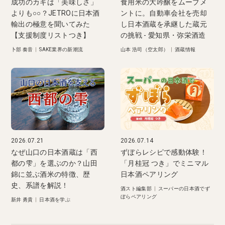
成功のカギは「美味しさ」
食用米の大吟醸をムーブメ
よりも○○？JETROに日本酒
ントに。自動車会社を売却
輸出の極意を聞いてみた
し日本酒蔵を承継した蔵元
【支援制度リストつき】
の挑戦 - 愛知県・弥栄酒造
卜部 奏音
|
SAKE業界の新潮流
山本 浩司（空太郎）
|
酒蔵情報
2026.07.21
2026.07.14
なぜ山口の日本酒蔵は「西
ずぼらレシピで感動体験！
都の雫」を選ぶのか？山田
「月桂冠 つき」でミニマル
錦に並ぶ酒米の特徴、歴
日本酒ペアリング
史、系譜を解説！
酒スト編集部
|
スーパーの日本酒でず
ぼらペアリング
新井 勇貴
|
日本酒を学ぶ