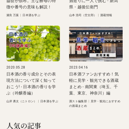
協会が頒布。主な酵母の特
酒造りに一人で挑む - 新潟
徴や番号の意味も解説！
県・越後伝衛門
瀬良 万葉
|
日本酒を学ぶ
山本 浩司（空太郎）
|
酒蔵情報
2020.05.28
2023.04.16
日本酒の香り成分とその表
日本酒ファンおすすめ！気
現方法について深く知って
軽に見学・観光できる酒蔵
おこう! - 日本酒の香りを学
まとめ - 南関東（埼玉、千
ぶ（吟醸香編）
葉、東京、神奈川）編
山岸 勇太（ニトロン）
|
日本酒を学ぶ
酒スト編集部
|
見学・観光におすすめ
の酒蔵まとめ
人気の記事