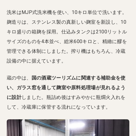
洗米はMJP式洗米機を使い、10キロ単位で洗います。
麹造りは、ステンレス製の真新しい麹室を新設し、10
キロ盛りの箱麹を採用。仕込みタンクは2100リットル
サイズのものを4本並べ、総米600キロと、精緻に醪を
管理できる体制にしました。搾り機はもちろん、冷蔵
設備の中に据えています。
蔵の中は、
国の酒蔵ツーリズムに関連する補助金を使
い、ガラス窓を通して麹室や原料処理場が見れるよう
に設計
しました。瓶詰め後はすみやかに瓶燗火入れを
して、冷蔵庫に保管する流れになっています。