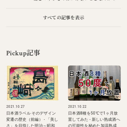
すべての記事を表示
Pickup記事
2021.10.27
2021.10.22
日本酒ラベル そのデザイン
日本酒8種を50℃で1ヶ月放
変遷の歴史（前編） - 「美し
置してみた - 新しい熟成酒へ
さ」を目指した明治～昭和
の可能性を秘めた加温熟成