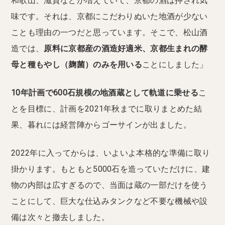
和歌山、滋賀などが増えていて、京都の酒は押され気
味です。それは、京都にこだわりぬいた地酒が少ない
ことも理由の一つだと思っています。そこで、松山酒
造では、
原料に京都産の酒造好適米、京都生まれの酵
母と種もやし（麹菌）のみを用いる
ことにしました」
10年計画で600石規模の地酒蔵として軌道に乗せる
こ
とを目標に、計画を2021年秋までに取りまとめた結
果、暮れには経営陣からゴーサインが出ました。
2022年に入ってからは、いよいよ本格的な準備に取り
掛かります。もともと5000石を造っていただけに、建
物の内部は広すぎるので、当面は蔵の一部だけを使う
ことにして、巨大な仕込みタンクなど不要な機械や設
備は次々と撤去しました。