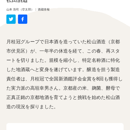
松山酒造
山本 浩司（空太郎）
|
酒蔵情報
月桂冠グループで日本酒を造っていた松山酒造（京都
市伏見区）が、一年半の休造を経て、この春、再スタ
ートを切りました。規模を縮小し、特定名称酒に特化
した地酒蔵へと変身を遂げています。醸造を担う製造
責任者は、月桂冠で全国新酒鑑評会金賞を8回も獲得し
た実力派の高垣幸男さん。京都産の米、麹菌、酵母で
正真正銘の京都地酒を育てようと挑戦を始めた松山酒
造の現況を探りました。