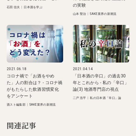
の実験
石田 信夫
|
日本酒を学ぶ
山本 聖治
|
SAKE業界の新潮流
2021.06.18
2021.04.14
コロナ禍で「お酒をやめ
「日本酒の辛口」の過去30
た」人の割合は？ - コロナ禍
年とこれから - 私の「辛口」
がもたらした飲酒習慣変化
論(3) 地酒専門店の視点
をアンケート
二戸 浩平
|
私の日本酒「辛口」論
酒スト編集部
|
SAKE業界の新潮流
関連記事