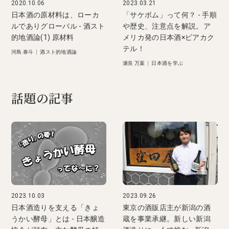
2020.10.06
2023.03.21
日本酒の原材料は、ローカ
「サケボム」って何？ - 手順
ルでありグローバル - 酒スト
や歴史、注意点を解説。ア
的地酒論(1) 原材料
メリカ発の日本酒×ビアカク
テル！
河島 泰斗
|
酒スト的地酒論
瀬良 万葉
|
日本酒を学ぶ
話題の記事
2023.10.03
2023.09.26
日本酒造りを支える「きょ
東京の酒販店主が新潟の酒
うかい酵母」とは - 日本醸造
蔵を事業承継。新しい新潟