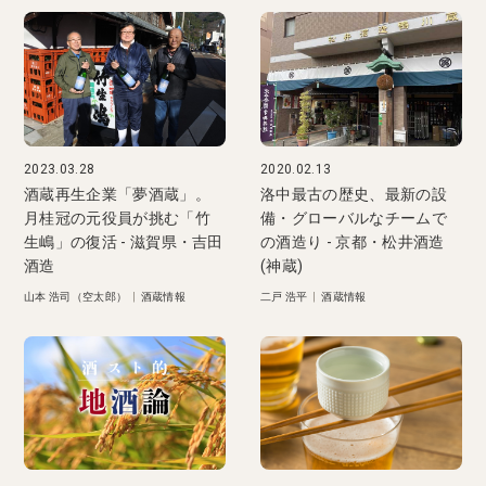
2023.03.28
2020.02.13
酒蔵再生企業「夢酒蔵」。
洛中最古の歴史、最新の設
月桂冠の元役員が挑む「竹
備・グローバルなチームで
生嶋」の復活 - 滋賀県・吉田
の酒造り - 京都・松井酒造
酒造
(神蔵)
山本 浩司（空太郎）
|
酒蔵情報
二戸 浩平
|
酒蔵情報