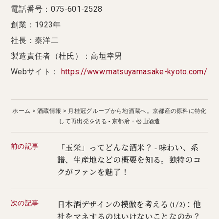
電話番号：075-601-2528
創業：1923年
社長：秦洋二
製造責任者（杜氏）：高垣幸男
Webサイト：
https://www.matsuyamasake-kyoto.com/
ホーム
酒蔵情報
月桂冠グループから地酒蔵へ。京都産の原料に特化
して再出発を切る - 京都府・松山酒造
前の記事
「玉栄」ってどんな酒米？ - 味わい、系
譜、生産地などの概要を知る。独特のコ
クがファンを魅了！
次の記事
日本酒デザインの模倣を考える (1/2)：他
社をマネするのはいけないことなのか？