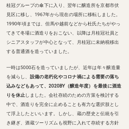
桂冠グループの傘下に入り、翌年に醸造所を京都市伏
見区に移し、1967年から現在の場所に移転しました。
1990年頃までは、但馬や越前などから杜氏たちがやっ
てきて冬場に酒造りをおこない、以降は月桂冠社員と
シニアスタッフが中心となって、月桂冠に未納税移出
する普通酒を造っていました。
一時は5000石を造っていましたが、近年は年々醸造量
を減らし、
設備の老朽化やコロナ禍による需要の落ち
込みなどもあって、2020BY（醸造年度）を最後に酒造
りを休止
しました。会社存続のための方策を検討する
中で、酒造りを完全に止めることも有力な選択肢とし
て浮上したといいます。しかし、蔵の歴史と伝統を引
き継ぎ、酒蔵ツーリズムも視野に入れて存続する方針