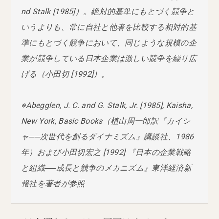
nd Stalk [1985]）。絶対的基準にもとづく競争と
いうよりも、常に自社と他者を比較する相対的基
準にもとづく競争において、同じような規模の企
業が競争している日本企業は激しい競争を繰り広
げる（小田切 [1992]）。
※Abegglen, J. C. and G. Stalk, Jr. [1985], Kaisha,
New York, Basic Books（植山周一郎訳『カイシ
ャ──次世代を創るダイナミズム』講談社、1986
年）および小田切宏之 [1992] 『日本の企業戦略
と組織──成長と競争のメカニズム』東洋経済新
報社を著者が参照