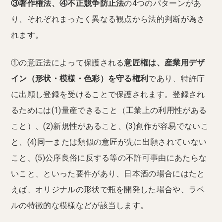
③著作権法、④不正競争防止法
の4つのパターンがあ
り、それぞれまったく異なる観点から法的判断が為さ
れます。
①の意匠法によって保護される
意匠権は、産業用デザ
イン（形状・模様・色彩）を守る権利
であり、特許庁
に出願し登録を受けることで保護されます。登録され
るためには(1)量産できること（工業上の利用性がある
こと）、(2)新規性があること、(3)創作が容易でないこ
と、(4)同一または類似の意匠が先に出願されていない
こと、(5)公序良俗に反する等の不許可事由にあたらな
いこと、といった要件があり、日本酒の場合にはたと
えば、オリジナルの形状で瓶を開発した場合や、ラベ
ルの特徴的な模様などが該当します。