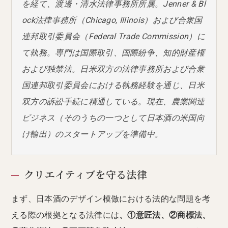
を経て、渡邊・清水法律事務所所属。Jenner & Bl
ock法律事務所（Chicago, Illinois）および合衆国
連邦取引委員会（Federal Trade Commission）に
て執務。専門は国際取引、国際紛争、知的財産権
および独禁法。日米双方の法律事務所および合衆
国連邦取引委員会における執務経験を通じ、日米
双方の訴訟手続に精通している。現在、農業関連
ビジネス（そのうちの一つとして日本酒の米国向
け輸出）のスタートアップを準備中。
クリエイティブを守る法律
まず、日本酒のデザイン模倣における法的な問題を考
える際の根拠となる法律には
、①意匠法、②商標法、