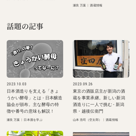
瀬良 万葉
|
酒蔵情報
話題の記事
2023.10.03
2023.09.26
日本酒造りを支える「きょ
東京の酒販店主が新潟の酒
うかい酵母」とは - 日本醸造
蔵を事業承継。新しい新潟
協会が頒布。主な酵母の特
酒造りに一人で挑む - 新潟
徴や番号の意味も解説！
県・越後伝衛門
瀬良 万葉
|
日本酒を学ぶ
山本 浩司（空太郎）
|
酒蔵情報