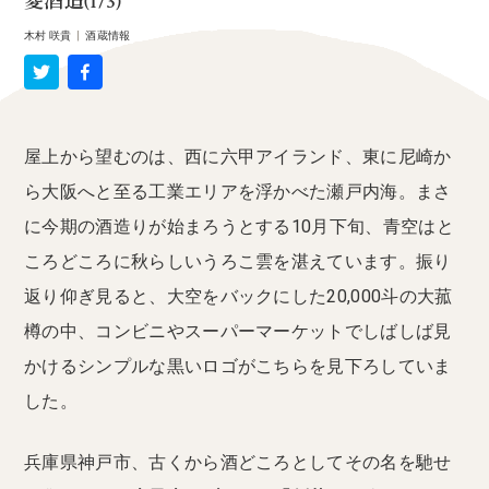
菱酒造(1/3)
木村 咲貴
|
酒蔵情報
屋上から望むのは、西に六甲アイランド、東に尼崎か
ら大阪へと至る工業エリアを浮かべた瀬戸内海。まさ
に今期の酒造りが始まろうとする10月下旬、青空はと
ころどころに秋らしいうろこ雲を湛えています。振り
返り仰ぎ見ると、大空をバックにした20,000斗の大菰
樽の中、コンビニやスーパーマーケットでしばしば見
かけるシンプルな黒いロゴがこちらを見下ろしていま
した。
兵庫県神戸市、古くから酒どころとしてその名を馳せ