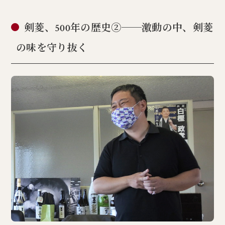
剣菱、500年の歴史②──激動の中、剣菱
の味を守り抜く