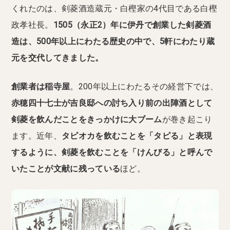
くれたのは、剣菱酒造蔵元・白樫家の4代目である白樫
政孝社長。
1505（永正2）年に伊丹で創業した剣菱酒
造は、500年以上にわたる歴史の中で、5軒にわたり蔵
元を交代してきました。
創業者は稲寺屋
。200年以上にわたるその経営下では、
赤穂四十七士が吉良邸への討ち入り前の出陣酒として
剣菱を飲んだことをきっかけに大ブーム
が巻き起こり
ます。近年、
タピオカを飲むことを「タピる」と表現
するように、剣菱を飲むことを「けんびる」と呼んで
いたことが文献に残っている
ほど。