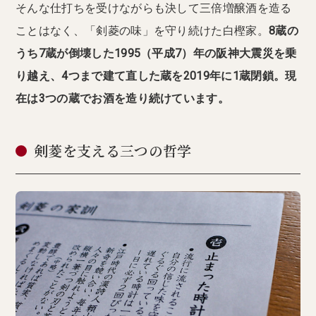
そんな仕打ちを受けながらも決して三倍増醸酒を造る
ことはなく、「剣菱の味」を守り続けた白樫家。
8蔵の
うち7蔵が倒壊した1995（平成7）年の阪神大震災を乗
り越え、4つまで建て直した蔵を2019年に1蔵閉鎖。現
在は3つの蔵でお酒を造り続けています。
剣菱を支える三つの哲学