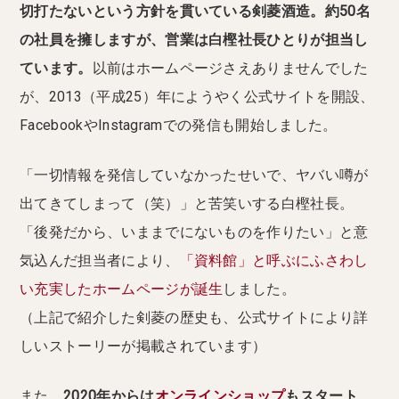
切打たないという方針を貫いている剣菱酒造。約50名
の社員を擁しますが、営業は白樫社長ひとりが担当し
ています。
以前はホームページさえありませんでした
が、2013（平成25）年にようやく公式サイトを開設、
FacebookやInstagramでの発信も開始しました。
「一切情報を発信していなかったせいで、ヤバい噂が
出てきてしまって（笑）」と苦笑いする白樫社長。
「後発だから、いままでにないものを作りたい」と意
気込んだ担当者により、
「資料館」と呼ぶにふさわし
い充実したホームページが誕生
しました。
（上記で紹介した剣菱の歴史も、公式サイトにより詳
しいストーリーが掲載されています）
また、
2020年からは
オンラインショップ
もスタート
。