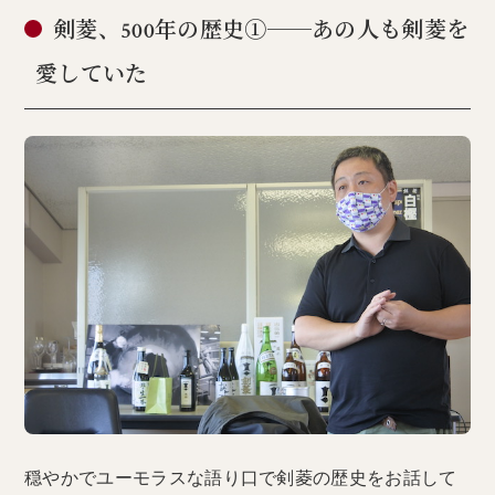
剣菱、500年の歴史①──あの人も剣菱を
愛していた
穏やかでユーモラスな語り口で剣菱の歴史をお話して