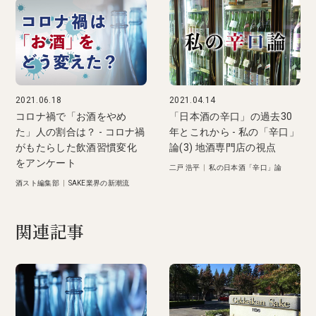
2021.06.18
2021.04.14
コロナ禍で「お酒をやめ
「日本酒の辛口」の過去30
た」人の割合は？ - コロナ禍
年とこれから - 私の「辛口」
がもたらした飲酒習慣変化
論(3) 地酒専門店の視点
をアンケート
二戸 浩平
|
私の日本酒「辛口」論
酒スト編集部
|
SAKE業界の新潮流
関連記事