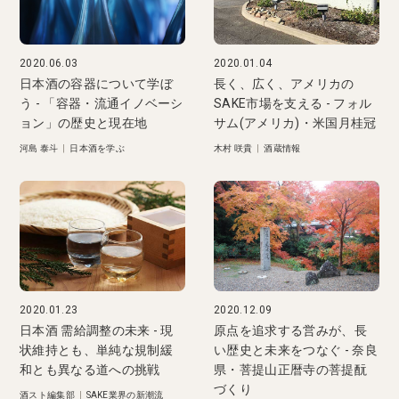
2020.06.03
2020.01.04
日本酒の容器について学ぼ
長く、広く、アメリカの
う - 「容器・流通イノベーシ
SAKE市場を支える - フォル
ョン」の歴史と現在地
サム(アメリカ)・米国月桂冠
河島 泰斗
|
日本酒を学ぶ
木村 咲貴
|
酒蔵情報
2020.01.23
2020.12.09
日本酒 需給調整の未来 - 現
原点を追求する営みが、長
状維持とも、単純な規制緩
い歴史と未来をつなぐ - 奈良
和とも異なる道への挑戦
県・菩提山正暦寺の菩提酛
づくり
酒スト編集部
|
SAKE業界の新潮流