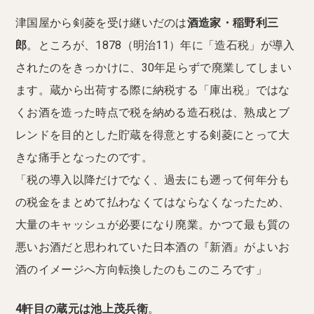
津国屋から剣菱を受け継いだのは
酒造家・稲野利三
郎
。ところが、1878（明治11）年に「造石税」が導入
されたのをきっかけに、30年足らずで廃業してしまい
ます。蔵から出荷する際に納税する「庫出税」ではな
くお酒を造った時点で税を納める造石税は、熟成とブ
レンドを目的とした貯蔵を得意とする剣菱にとって大
きな痛手となったのです。
「税の導入以降だけでなく、過去にも遡って何年分も
の税金をまとめて払わなくてはならなくなったため、
大量のキャッシュが必要になり廃業。かつて最も質の
悪いお酒だと思われていた日本酒の『新酒』がよいお
酒のイメージへ方向転換したのもこのころです」
4軒目の蔵元は池上茂兵衛
。