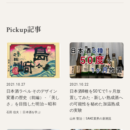
Pickup記事
2021.10.27
2021.10.22
日本酒ラベル そのデザイン
日本酒8種を50℃で1ヶ月放
変遷の歴史（前編） - 「美し
置してみた - 新しい熟成酒へ
さ」を目指した明治～昭和
の可能性を秘めた加温熟成
の実験
石田 信夫
|
日本酒を学ぶ
山本 聖治
|
SAKE業界の新潮流