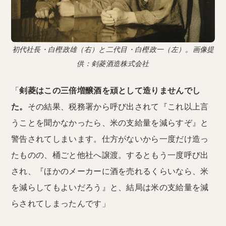
初代社長・白樫政雄（右）と二代目・白樫政一（左）。画像提
供：剣菱酒造株式会社
「
剣菱はこの三倍増醸酒を頑として造りませんでし
た。
その結果、税務署から呼び出されて『これ以上言
うことを聞かなかったら、米の支給量を減らすぞ』と
警告されてしまいます。仕方がないから一度だけ造っ
たものの、桶ごと他社へ譲渡。するともう一度呼び出
され、『ほかのメーカーに酒を売れるくらいなら、米
を減らしてもよいだろう』と、結局は米の支給量を減
らされてしまったんです」