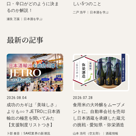
口・辛口がどのように決ま
しい5つのこと
るのか解説！
二戸 浩平
|
日本酒を学ぶ
瀬良 万葉
|
日本酒を学ぶ
最新の記事
2026.08.04
2026.07.28
成功のカギは「美味しさ」
食用米の大吟醸をムーブメ
よりも○○？JETROに日本酒
ントに。自動車会社を売却
輸出の極意を聞いてみた
し日本酒蔵を承継した蔵元
【支援制度リストつき】
の挑戦 - 愛知県・弥栄酒造
卜部 奏音
|
SAKE業界の新潮流
山本 浩司（空太郎）
|
酒蔵情報