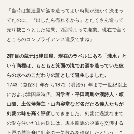
「当時は製造量や酒を造ってよい時期が細かく決まっ
てたのに、『出したら売れるから』とたくさん造って
売り抜こうとした結果、2回捕まって廃業。現在で言う
ところのコンプライアンス違反ですね」
2軒目の蔵元は津国屋。現在のラベルにある「瀧水」と
いう商標は、もともと箕面の滝でお酒を造っていた彼
らの水へのこだわりの証として誕生しました。
1743（寛保3）年から1872（明治5）年まで一世紀以上
におよぶ津国屋時代、
国学者・平田篤胤や漢詩人・頼
山陽、土佐藩藩主・山内容堂など名だたる偉人たちが
剣菱の味を高く評価
してきました。剣菱に過激なまで
の愛を注いだ山内氏には、坂本龍馬の脱藩を交渉する
下戸の勝海舟に剣菱の一気飲みを催促したという、こ