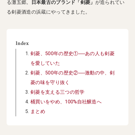
る灘五郷。
日本最古のブランド「剣菱」
が造られてい
る剣菱酒造の浜蔵にやってきました。
Index
剣菱、500年の歴史①──あの人も剣菱
を愛していた
剣菱、500年の歴史②──激動の中、剣
菱の味を守り抜く
剣菱を支える三つの哲学
桶買いをやめ、100%自社醸造へ
まとめ