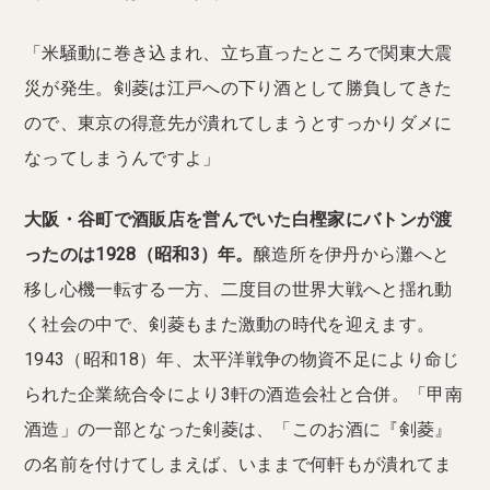
「米騒動に巻き込まれ、立ち直ったところで関東大震
災が発生。剣菱は江戸への下り酒として勝負してきた
ので、東京の得意先が潰れてしまうとすっかりダメに
なってしまうんですよ」
大阪・谷町で酒販店を営んでいた白樫家にバトンが渡
ったのは1928（昭和3）年。
醸造所を伊丹から灘へと
移し心機一転する一方、二度目の世界大戦へと揺れ動
く社会の中で、剣菱もまた激動の時代を迎えます。
1943（昭和18）年、太平洋戦争の物資不足により命じ
られた企業統合令により3軒の酒造会社と合併。「甲南
酒造」の一部となった剣菱は、「このお酒に『剣菱』
の名前を付けてしまえば、いままで何軒もが潰れてま