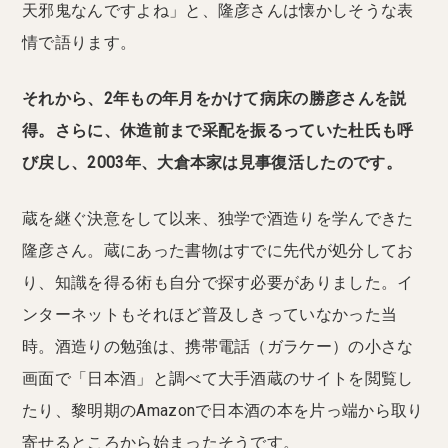
天邪鬼なんですよね」と、隆彦さんは懐かしそうな表
情で語ります。
それから、2年もの年月をかけて病床の勝彦さんを説
得。さらに、休造前まで采配を振るっていた杜氏も呼
び戻し、2003年、大倉本家は見事復活したのです。
蔵を継ぐ決意をして以来、独学で酒造りを学んできた
隆彦さん。蔵にあった書物はすでに先代が処分してお
り、知識を得る術も自分で探す必要がありました。イ
ンターネットもそれほど普及しきっていなかった当
時。酒造りの勉強は、携帯電話（ガラケー）の小さな
画面で「日本酒」と調べて大手酒蔵のサイトを閲覧し
たり、黎明期のAmazonで日本酒の本を片っ端から取り
寄せるところから始まったそうです。