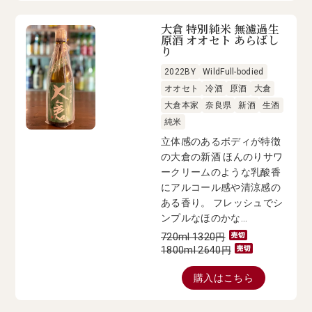
大倉 特別純米 無濾過生
原酒 オオセト あらばし
り
2022BY
WildFull-bodied
オオセト
冷酒
原酒
大倉
大倉本家
奈良県
新酒
生酒
純米
立体感のあるボディが特徴
の大倉の新酒 ほんのりサワ
ークリームのような乳酸香
にアルコール感や清涼感の
ある香り。 フレッシュでシ
ンプルなほのかな...
720ml
1320
円
1800ml
2640
円
購入はこちら