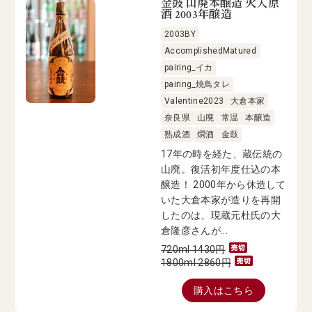
金鼓 山廃本醸造 火入原
酒 2003年醸造
2003BY
AccomplishedMatured
pairing_イカ
pairing_焼鳥タレ
Valentine2023
大倉本家
奈良県
山廃
常温
本醸造
熟成酒
燗酒
金鼓
17年の時を経た、蔵伝統の
山廃。復活初年度仕込の本
醸造！ 2000年から休造して
いた大倉本家が造りを再開
したのは、現蔵元杜氏の大
倉隆彦さんが...
720ml
1430
円
1800ml
2860
円
購入はこちら