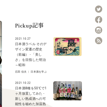
Pickup記事
2021.10.27
日本酒ラベル そのデ
ザイン変遷の歴史
（前編） - 「美し
さ」を目指した明治
～昭和
石田 信夫
|
日本酒を学ぶ
2021.10.22
日本酒8種を50℃で1
ヶ月放置してみた -
新しい熟成酒への可
能性を秘めた加温熟