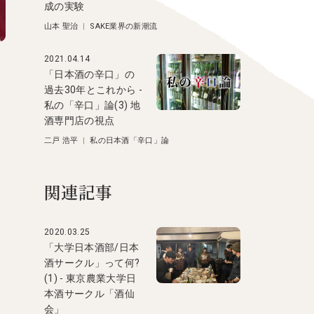
成の実験
山本 聖治
|
SAKE業界の新潮流
2021.04.14
「日本酒の辛口」の
過去30年とこれから -
私の「辛口」論(3) 地
酒専門店の視点
二戸 浩平
|
私の日本酒「辛口」論
関連記事
2020.03.25
「大学日本酒部/日本
酒サークル」って何?
(1) - 東京農業大学日
本酒サークル「酒仙
会」