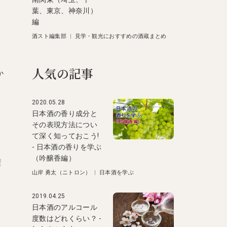
葉、東京、神奈川）
編
酒スト編集部
|
見学・観光におすすめの酒蔵まとめ
人気の記事
か
2020.05.28
日本酒の香り成分と
その表現方法につい
て深く知っておこう!
- 日本酒の香りを学ぶ
（吟醸香編）
権
山岸 勇太（ニトロン）
|
日本酒を学ぶ
2019.04.25
日本酒のアルコール
度数はどれくらい？ -