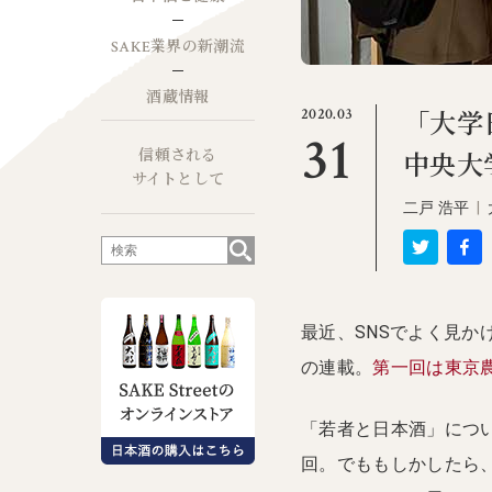
SAKE業界の新潮流
酒蔵情報
2020.03
「大学日
31
信頼される
中央大
サイトとして
二戸 浩平
|
最近、SNSでよく見
の連載。
第一回は東京
「若者と日本酒」につ
回。でももしかしたら