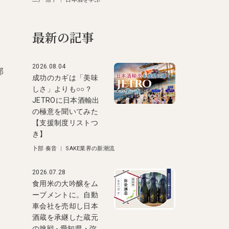
最新の記事
2026.08.04
部
成功のカギは「美味
しさ」よりも○○？
JETROに日本酒輸出
の極意を聞いてみた
【支援制度リストつ
き】
卜部 奏音
|
SAKE業界の新潮流
2026.07.28
食用米の大吟醸をム
ーブメントに。自動
車会社を売却し日本
酒蔵を承継した蔵元
の挑戦 - 愛知県・弥