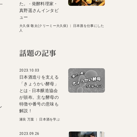
た。 - 発酵料理家・
真野遥さんインタビ
ュー
大久保 敬太(クリーミー大久保)
|
日本酒を仕事にした
人
話題の記事
2023.10.03
日本酒造りを支える
「きょうかい酵母」
とは - 日本醸造協会
が頒布。主な酵母の
特徴や番号の意味も
ン
解説！
瀬良 万葉
|
日本酒を学ぶ
2023.09.26