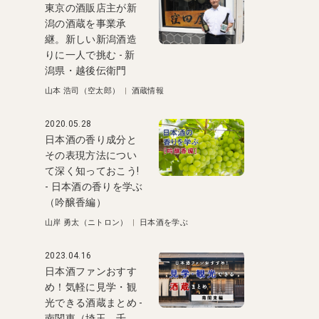
東京の酒販店主が新
潟の酒蔵を事業承
継。新しい新潟酒造
りに一人で挑む - 新
潟県・越後伝衛門
山本 浩司（空太郎）
|
酒蔵情報
2020.05.28
日本酒の香り成分と
その表現方法につい
て深く知っておこう!
- 日本酒の香りを学ぶ
（吟醸香編）
山岸 勇太（ニトロン）
|
日本酒を学ぶ
2023.04.16
日本酒ファンおすす
め！気軽に見学・観
光できる酒蔵まとめ -
南関東（埼玉、千