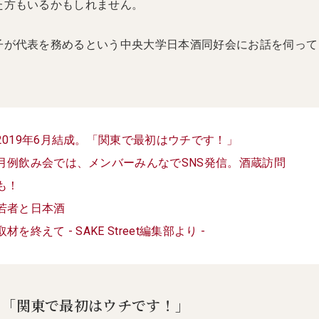
た方もいるかもしれません。
子が代表を務めるという中央大学日本酒同好会にお話を伺って
2019年6月結成。「関東で最初はウチです！」
月例飲み会では、メンバーみんなでSNS発信。酒蔵訪問
も！
若者と日本酒
取材を終えて - SAKE Street編集部より -
成。「関東で最初はウチです！」