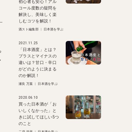
初心者も安心！アル
コール度数の疑問を
解決し、美味しく楽
しむコツを解説！
酒スト編集部
|
日本酒を学ぶ
2021.11.25
「日本酒度」とは？
も
プラスとマイナスの
ル
違いは？甘口・辛口
がどのように決まる
のか解説！
瀬良 万葉
|
日本酒を学ぶ
2020.06.10
買った日本酒が「お
いしくなかった」と
きに試してほしい5つ
う
のこと
二戸 浩平
|
日本酒を学ぶ