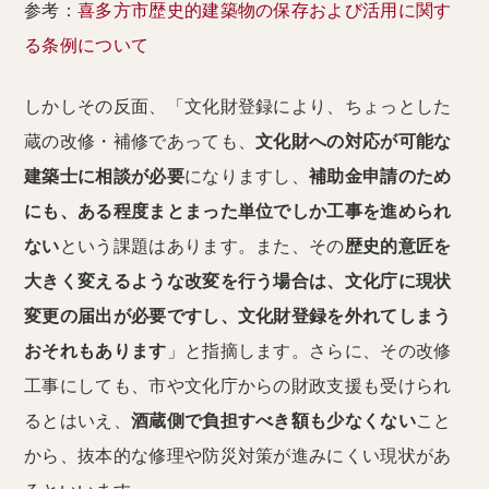
参考：
喜多方市歴史的建築物の保存および活用に関す
る条例について
しかしその反面、「文化財登録により、ちょっとした
蔵の改修・補修であっても、
文化財への対応が可能な
建築士に相談が必要
になりますし、
補助金申請のため
にも、ある程度まとまった単位でしか工事を進められ
ない
という課題はあります。また、その
歴史的意匠を
大きく変えるような改変を行う場合は、文化庁に現状
変更の届出が必要ですし、文化財登録を外れてしまう
おそれもあります
」と指摘します。さらに、その改修
工事にしても、市や文化庁からの財政支援も受けられ
るとはいえ、
酒蔵側で負担すべき額も少なくない
こと
から、抜本的な修理や防災対策が進みにくい現状があ