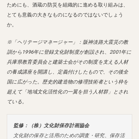
ためにも、酒蔵の防災を組織的に進める取り組みは、
とても意義の大きなものになるのではないでしょう
か。
※「ヘリテージマネージャー」：阪神淡路大震災の教
訓から1996年に登録文化財制度が創設され、2001年に
兵庫県教育委員会と建築士会がその制度を支える人材
の養成講座を開講し、定義付けしたもので、その後全
国に広がった。歴史的建造物の修理技術者という枠を
超えて「地域文化活性化の一翼を担う人材群」とされ
ている。
監修：（株）文化財保存計画協会
文化財の保存と活用のための調査・研究、保存活