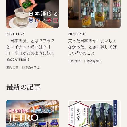
2021.11.25
2020.06.10
「日本酒度」とは？プラス
買った日本酒が「おいしく
とマイナスの違いは？甘
なかった」ときに試してほ
口・辛口がどのように決ま
しい5つのこと
るのか解説！
二戸 浩平
|
日本酒を学ぶ
瀬良 万葉
|
日本酒を学ぶ
最新の記事