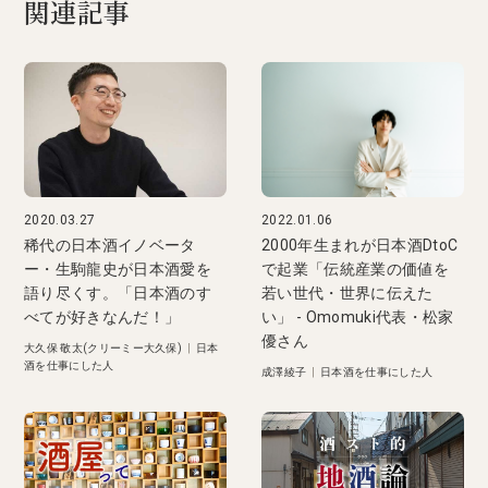
関連記事
2020.03.27
2022.01.06
稀代の日本酒イノベータ
2000年生まれが日本酒DtoC
ー・生駒龍史が日本酒愛を
で起業「伝統産業の価値を
語り尽くす。「日本酒のす
若い世代・世界に伝えた
べてが好きなんだ！」
い」 - Omomuki代表・松家
優さん
大久保 敬太(クリーミー大久保)
|
日本
酒を仕事にした人
成澤綾子
|
日本酒を仕事にした人