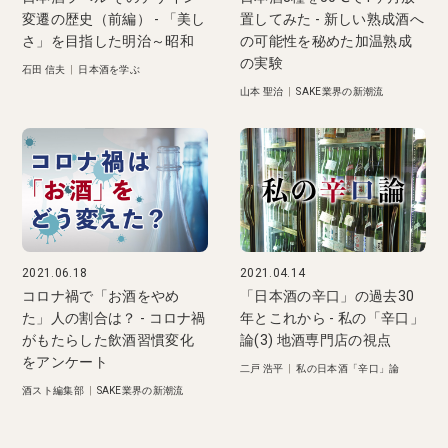
変遷の歴史（前編） - 「美し
置してみた - 新しい熟成酒へ
さ」を目指した明治～昭和
の可能性を秘めた加温熟成
の実験
石田 信夫
|
日本酒を学ぶ
山本 聖治
|
SAKE業界の新潮流
2021.06.18
2021.04.14
コロナ禍で「お酒をやめ
「日本酒の辛口」の過去30
た」人の割合は？ - コロナ禍
年とこれから - 私の「辛口」
がもたらした飲酒習慣変化
論(3) 地酒専門店の視点
をアンケート
二戸 浩平
|
私の日本酒「辛口」論
酒スト編集部
|
SAKE業界の新潮流