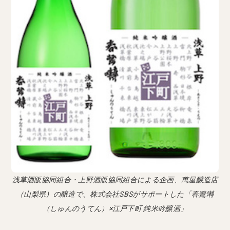
浅草酒販協同組合・上野酒販協同組合による企画、萬屋醸造店
（山梨県）の醸造で、株式会社SBSがサポートした「春鶯囀
（しゅんのうてん）×江戸下町 純米吟醸酒」