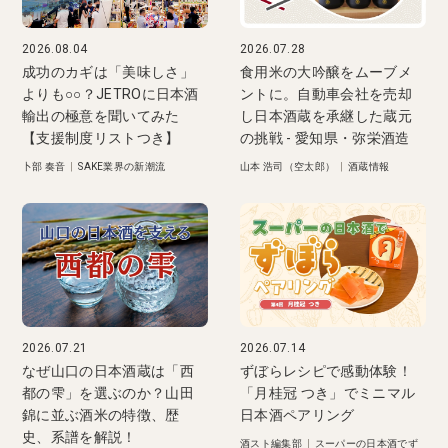
2026.08.04
2026.07.28
成功のカギは「美味しさ」
食用米の大吟醸をムーブメ
よりも○○？JETROに日本酒
ントに。自動車会社を売却
輸出の極意を聞いてみた
し日本酒蔵を承継した蔵元
【支援制度リストつき】
の挑戦 - 愛知県・弥栄酒造
卜部 奏音
|
SAKE業界の新潮流
山本 浩司（空太郎）
|
酒蔵情報
2026.07.21
2026.07.14
なぜ山口の日本酒蔵は「西
ずぼらレシピで感動体験！
都の雫」を選ぶのか？山田
「月桂冠 つき」でミニマル
錦に並ぶ酒米の特徴、歴
日本酒ペアリング
史、系譜を解説！
酒スト編集部
|
スーパーの日本酒でず