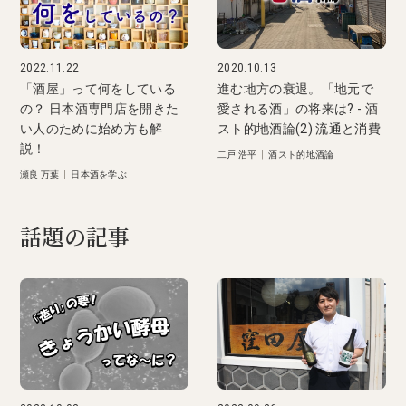
2022.11.22
2020.10.13
「酒屋」って何をしている
進む地方の衰退。「地元で
の？ 日本酒専門店を開きた
愛される酒」の将来は? - 酒
い人のために始め方も解
スト的地酒論(2) 流通と消費
説！
二戸 浩平
|
酒スト的地酒論
瀬良 万葉
|
日本酒を学ぶ
話題の記事