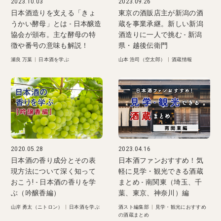
2023.10.03
2023.09.26
日本酒造りを支える「きょ
東京の酒販店主が新潟の酒
うかい酵母」とは - 日本醸造
蔵を事業承継。新しい新潟
協会が頒布。主な酵母の特
酒造りに一人で挑む - 新潟
徴や番号の意味も解説！
県・越後伝衛門
瀬良 万葉
|
日本酒を学ぶ
山本 浩司（空太郎）
|
酒蔵情報
2020.05.28
2023.04.16
日本酒の香り成分とその表
日本酒ファンおすすめ！気
現方法について深く知って
軽に見学・観光できる酒蔵
おこう! - 日本酒の香りを学
まとめ - 南関東（埼玉、千
ぶ（吟醸香編）
葉、東京、神奈川）編
山岸 勇太（ニトロン）
|
日本酒を学ぶ
酒スト編集部
|
見学・観光におすすめ
の酒蔵まとめ