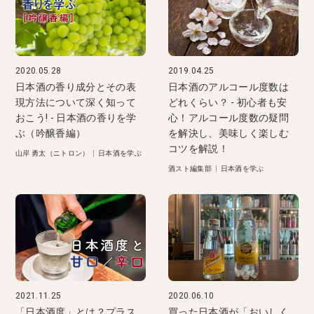
2020.05.28
2019.04.25
日本酒の香り成分とその表
日本酒のアルコール度数は
現方法について深く知って
どれくらい？ - 初心者も安
おこう! - 日本酒の香りを学
心！アルコール度数の疑問
ぶ（吟醸香編）
を解決し、美味しく楽しむ
コツを解説！
山岸 勇太（ニトロン）
|
日本酒を学ぶ
酒スト編集部
|
日本酒を学ぶ
2021.11.25
2020.06.10
「日本酒度」とは？プラス
買った日本酒が「おいしく