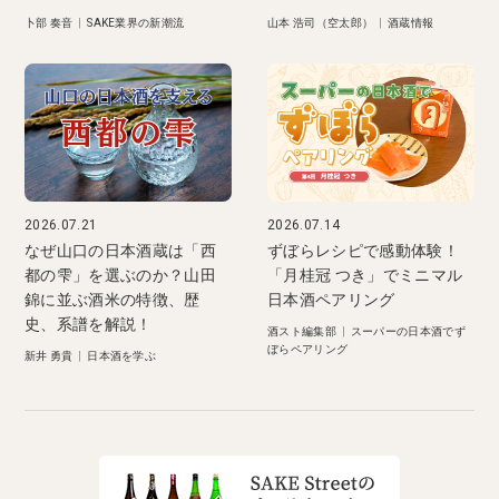
卜部 奏音
|
SAKE業界の新潮流
山本 浩司（空太郎）
|
酒蔵情報
2026.07.21
2026.07.14
なぜ山口の日本酒蔵は「西
ずぼらレシピで感動体験！
都の雫」を選ぶのか？山田
「月桂冠 つき」でミニマル
錦に並ぶ酒米の特徴、歴
日本酒ペアリング
史、系譜を解説！
酒スト編集部
|
スーパーの日本酒でず
ぼらペアリング
新井 勇貴
|
日本酒を学ぶ