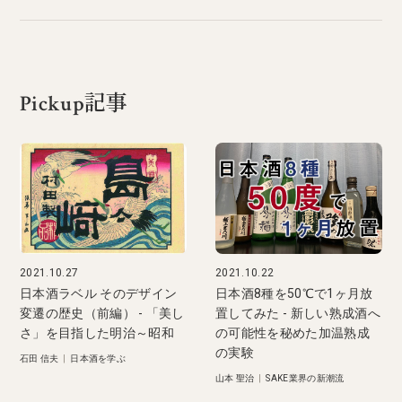
Pickup記事
2021.10.27
2021.10.22
日本酒ラベル そのデザイン
日本酒8種を50℃で1ヶ月放
変遷の歴史（前編） - 「美し
置してみた - 新しい熟成酒へ
さ」を目指した明治～昭和
の可能性を秘めた加温熟成
の実験
石田 信夫
|
日本酒を学ぶ
山本 聖治
|
SAKE業界の新潮流