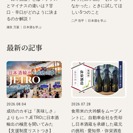
とマイナスの違いは？甘
なかった」ときに試してほ
口・辛口がどのように決ま
しい5つのこと
るのか解説！
二戸 浩平
|
日本酒を学ぶ
瀬良 万葉
|
日本酒を学ぶ
最新の記事
2026.08.04
2026.07.28
成功のカギは「美味しさ」
食用米の大吟醸をムーブメ
よりも○○？JETROに日本酒
ントに。自動車会社を売却
輸出の極意を聞いてみた
し日本酒蔵を承継した蔵元
【支援制度リストつき】
の挑戦 - 愛知県・弥栄酒造