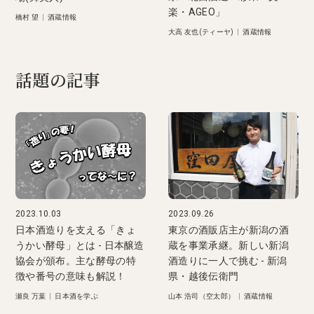
楽・AGEO」
橋村 望
|
酒蔵情報
大高 友也(ティーヤ)
|
酒蔵情報
話題の記事
2023.10.03
2023.09.26
日本酒造りを支える「きょ
東京の酒販店主が新潟の酒
うかい酵母」とは - 日本醸造
蔵を事業承継。新しい新潟
協会が頒布。主な酵母の特
酒造りに一人で挑む - 新潟
徴や番号の意味も解説！
県・越後伝衛門
瀬良 万葉
|
日本酒を学ぶ
山本 浩司（空太郎）
|
酒蔵情報