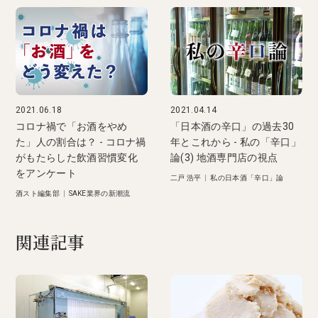
2021.06.18
2021.04.14
コロナ禍で「お酒をやめ
「日本酒の辛口」の過去30
た」人の割合は？ - コロナ禍
年とこれから - 私の「辛口」
がもたらした飲酒習慣変化
論(3) 地酒専門店の視点
をアンケート
二戸 浩平
|
私の日本酒「辛口」論
酒スト編集部
|
SAKE業界の新潮流
関連記事