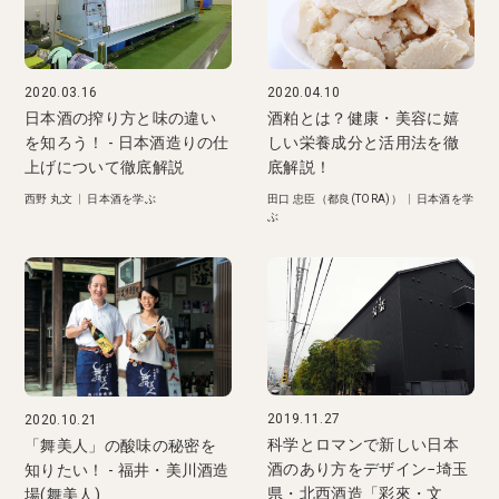
2020.03.16
2020.04.10
日本酒の搾り方と味の違い
酒粕とは？健康・美容に嬉
を知ろう！ - 日本酒造りの仕
しい栄養成分と活用法を徹
上げについて徹底解説
底解説！
西野 丸文
|
日本酒を学ぶ
田口 忠臣（都良(TORA)）
|
日本酒を学
ぶ
2019.11.27
2020.10.21
科学とロマンで新しい日本
「舞美人」の酸味の秘密を
酒のあり方をデザイン−埼玉
知りたい！ - 福井・美川酒造
県・北西酒造「彩來・文
場(舞美人)