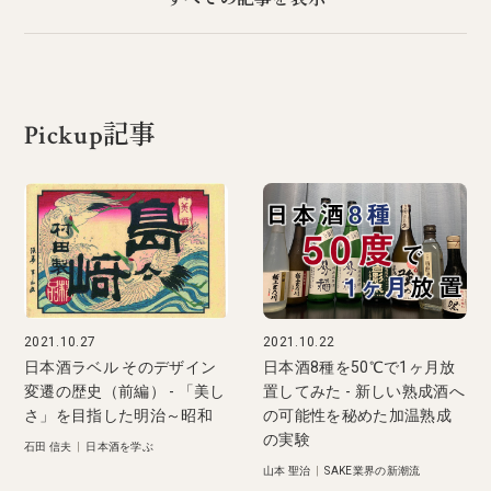
Pickup記事
2021.10.27
2021.10.22
日本酒ラベル そのデザイン
日本酒8種を50℃で1ヶ月放
変遷の歴史（前編） - 「美し
置してみた - 新しい熟成酒へ
さ」を目指した明治～昭和
の可能性を秘めた加温熟成
の実験
石田 信夫
|
日本酒を学ぶ
山本 聖治
|
SAKE業界の新潮流