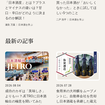
「日本酒度」とは？プラス
買った日本酒が「おいしく
とマイナスの違いは？甘
なかった」ときに試してほ
口・辛口がどのように決ま
しい5つのこと
るのか解説！
二戸 浩平
|
日本酒を学ぶ
瀬良 万葉
|
日本酒を学ぶ
最新の記事
2026.08.04
2026.07.28
成功のカギは「美味しさ」
食用米の大吟醸をムーブメ
よりも○○？JETROに日本酒
ントに。自動車会社を売却
輸出の極意を聞いてみた
し日本酒蔵を承継した蔵元