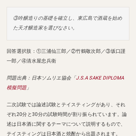
③吟醸造りの基礎を確立し、東広島で酒蔵を始め
た天才醸造家を選びなさい。
回答選択肢：①三浦仙三郎／②竹鶴敬次郎／③坂口謹
一郎／④清水屋忠兵衛
問題出典：日本ソムリエ協会「
J.S.A SAKE DIPLOMA
模擬問題
」
二次試験では論述試験とテイスティングがあり、それ
ぞれ20分と30分の試験時間が割り振られています。論
述は日本酒に関するテーマについて説明するもので、
テイスティングは日本酒と焼酎から出題されます。