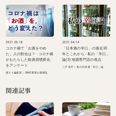
2021.06.18
2021.04.14
コロナ禍で「お酒をやめ
「日本酒の辛口」の過去30
た」人の割合は？ - コロナ禍
年とこれから - 私の「辛口」
がもたらした飲酒習慣変化
論(3) 地酒専門店の視点
をアンケート
二戸 浩平
|
私の日本酒「辛口」論
酒スト編集部
|
SAKE業界の新潮流
関連記事