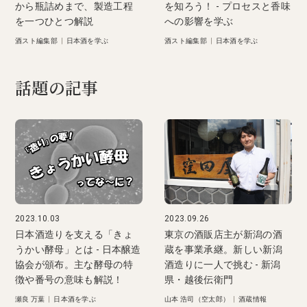
から瓶詰めまで、製造工程
を知ろう！ - プロセスと香味
を一つひとつ解説
への影響を学ぶ
酒スト編集部
|
日本酒を学ぶ
酒スト編集部
|
日本酒を学ぶ
話題の記事
2023.10.03
2023.09.26
日本酒造りを支える「きょ
東京の酒販店主が新潟の酒
うかい酵母」とは - 日本醸造
蔵を事業承継。新しい新潟
協会が頒布。主な酵母の特
酒造りに一人で挑む - 新潟
徴や番号の意味も解説！
県・越後伝衛門
瀬良 万葉
|
日本酒を学ぶ
山本 浩司（空太郎）
|
酒蔵情報