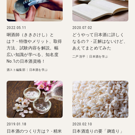
2022.05.11
2020.07.02
唎酒師（ききさけし）と
どうやって日本酒に詳しく
は？ - 特徴やメリット、取得
なるの？ - 正解はないけど、
方法、試験内容を解説。幅
あえてまとめてみた
広い知識が学べる、知名度
二戸 浩平
|
日本酒を学ぶ
No.1の日本酒資格！
酒スト編集部
|
日本酒を学ぶ
2019.01.18
2020.02.10
日本酒のつくり方は？ - 精米
日本酒造りの要「麹造り」