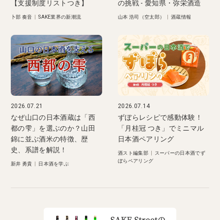
【支援制度リストつき】
の挑戦 - 愛知県・弥栄酒造
卜部 奏音
|
SAKE業界の新潮流
山本 浩司（空太郎）
|
酒蔵情報
2026.07.21
2026.07.14
なぜ山口の日本酒蔵は「西
ずぼらレシピで感動体験！
都の雫」を選ぶのか？山田
「月桂冠 つき」でミニマル
錦に並ぶ酒米の特徴、歴
日本酒ペアリング
史、系譜を解説！
酒スト編集部
|
スーパーの日本酒でず
ぼらペアリング
新井 勇貴
|
日本酒を学ぶ