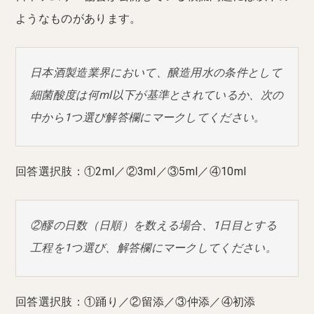
ようなものがあります。
日本酒製造業界において、醸造用水の条件として
細菌酸度は何ml以下が基準とされているか、次の
中から1つ選び解答欄にマークしてください。
回答選択肢：①2ml／②3ml／③5ml／④10ml
②醪の日数（日順）を数える場合、1日目とする
工程を1つ選び、解答欄にマークしてください。
回答選択肢：①踊り／②留添／③仲添／④初添