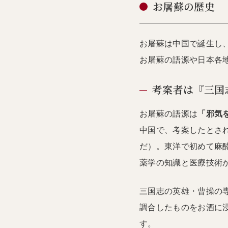
お屠蘇の歴史
お屠蘇は中国で誕生し
お屠蘇の語源や日本各
考案者は『三国
お屠蘇の語源は
「邪気
中国で、考案したとさ
だ）。東洋で初めて麻
薬学の知識と医療技術
三国志の英雄・曹操の
調合したものをお酒に
す。