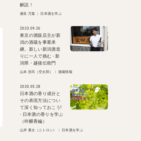
解説！
瀬良 万葉
|
日本酒を学ぶ
2023.09.26
東京の酒販店主が新
潟の酒蔵を事業承
継。新しい新潟酒造
りに一人で挑む - 新
潟県・越後伝衛門
山本 浩司（空太郎）
|
酒蔵情報
2020.05.28
日本酒の香り成分と
その表現方法につい
て深く知っておこう!
- 日本酒の香りを学ぶ
（吟醸香編）
山岸 勇太（ニトロン）
|
日本酒を学ぶ