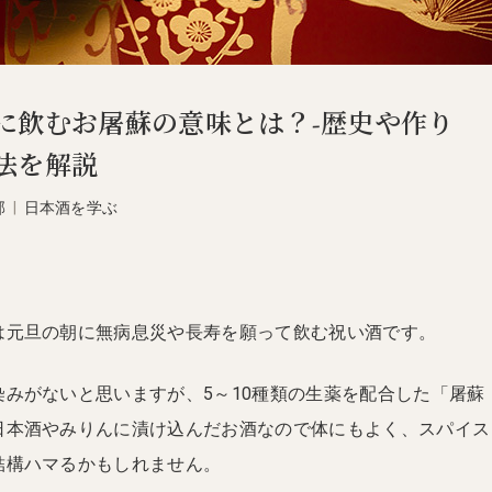
に飲むお屠蘇の意味とは？-歴史や作り
法を解説
部
|
日本酒を学ぶ
は元旦の朝に無病息災や長寿を願って飲む祝い酒です。
みがないと思いますが、5～10種類の生薬を配合した「屠蘇
日本酒やみりんに漬け込んだお酒なので体にもよく、スパイス
結構ハマるかもしれません。