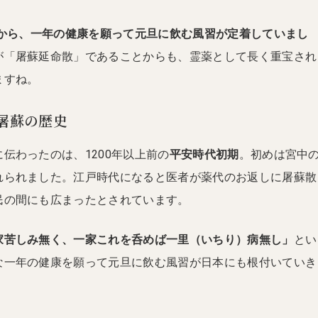
前から、一年の健康を願って元旦に飲む風習が定着していまし
が「屠蘇延命散」であることからも、霊薬として長く重宝され
ますね。
屠蘇の歴史
伝わったのは、1200年以上前の
平安時代初期
。初めは宮中
れられました。江戸時代になると医者が薬代のお返しに屠蘇散
民の間にも広まったとされています。
家苦しみ無く、一家これを呑めば一里（いちり）病無し」
とい
な一年の健康を願って元旦に飲む風習が日本にも根付いていき