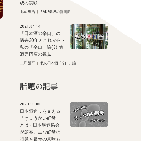
成の実験
山本 聖治
|
SAKE業界の新潮流
2021.04.14
「日本酒の辛口」の
過去30年とこれから -
私の「辛口」論(3) 地
酒専門店の視点
二戸 浩平
|
私の日本酒「辛口」論
話題の記事
2023.10.03
日本酒造りを支える
「きょうかい酵母」
とは - 日本醸造協会
が頒布。主な酵母の
特徴や番号の意味も