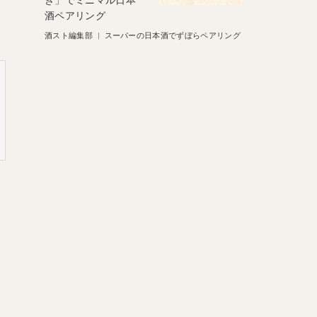
き」でミニマル日本
酒ペアリング
酒スト編集部
|
スーパーの日本酒でずぼらペアリング