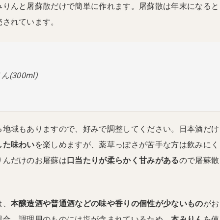
みりんと屠蘇散だけで簡単に作れます。屠蘇散は年末になると
売されています。
(300ml)
る地域もありますので、好みで調整してください。日本酒だけ
した味わい
を楽しめますが、薬草っぽさが苦手な方は飲みにく
りんだけのお屠蘇は
口当たりが柔らかく甘みがある
ので屠蘇散
は、
本醸造酒や普通酒などの味や香りの個性が少ないもの
がお
場合、調理用のものには塩が含まれているため、
本みりん
を使