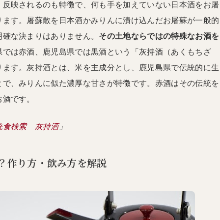
く反映されるのも特徴で、何も手を加えていない日本酒をお屠
ります。屠蘇散を日本酒かみりんに漬け込んだお屠蘇が一般的
明確な決まりはありません。
その土地ならではの特殊なお酒を
県では赤酒、鹿児島県では黒酒という「灰持酒（あくもちざ
ります。灰持酒とは、米を主成分とし、鹿児島県で伝統的に生
とで、みりんに似た濃厚な甘さが特徴です。赤酒はその伝統を
お酒です。
統食検索 灰持酒
」
？作り方・飲み方を解説