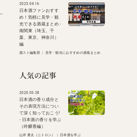
2023.04.16
日本酒ファンおすす
め！気軽に見学・観
光できる酒蔵まとめ -
南関東（埼玉、千
葉、東京、神奈川）
編
酒スト編集部
|
見学・観光におすすめの酒蔵まとめ
人気の記事
2020.05.28
日本酒の香り成分と
その表現方法につい
て深く知っておこう!
- 日本酒の香りを学ぶ
（吟醸香編）
山岸 勇太（ニトロン）
|
日本酒を学ぶ