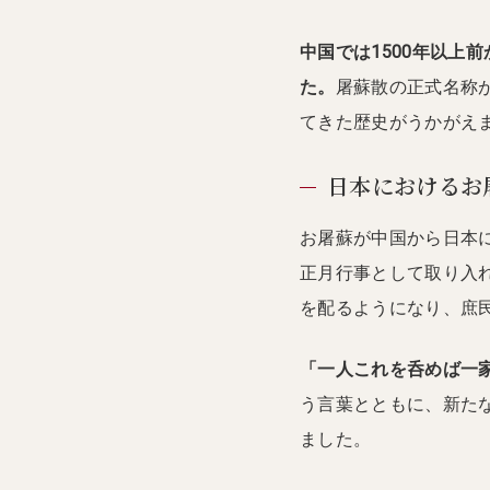
中国では1500年以上
た。
屠蘇散の正式名称
てきた歴史がうかがえ
日本におけるお
お屠蘇が中国から日本に
正月行事として取り入
を配るようになり、庶
「一人これを呑めば一
う言葉とともに、新た
ました。