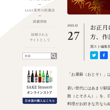
SAKE業界の新潮流
酒蔵情報
2021.12
お正月
27
信頼される
方、作
サイトとして
酒スト編集
「お屠蘇（おとそ）」
若い世代にはあまり馴染
散（とそさん）」を、
料理がお好きな方なら