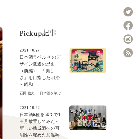
Pickup記事
2021.10.27
日本酒ラベル そのデ
ザイン変遷の歴史
（前編） - 「美し
さ」を目指した明治
～昭和
石田 信夫
|
日本酒を学ぶ
2021.10.22
日本酒8種を50℃で1
ヶ月放置してみた -
新しい熟成酒への可
能性を秘めた加温熟