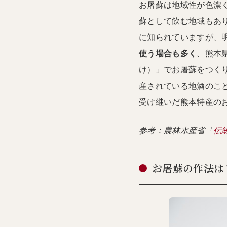
お屠蘇は地域性が色濃
蘇として飲む地域もあ
に知られていますが、
使う場合も多く
、熊本
け）」でお屠蘇をつく
産されている地酒のこ
受け継いだ熊本特産の
参考：農林水産省「
伝
お屠蘇の作法は