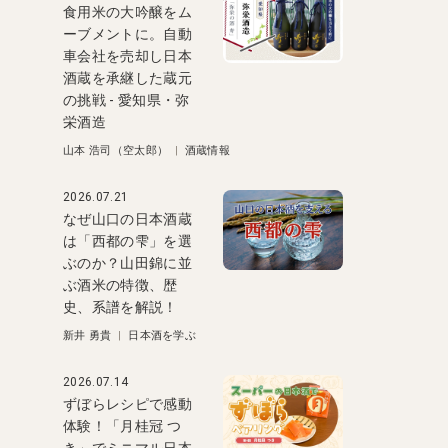
食用米の大吟醸をム
ーブメントに。自動
車会社を売却し日本
酒蔵を承継した蔵元
の挑戦 - 愛知県・弥
栄酒造
山本 浩司（空太郎）
|
酒蔵情報
2026.07.21
なぜ山口の日本酒蔵
は「西都の雫」を選
ぶのか？山田錦に並
ぶ酒米の特徴、歴
史、系譜を解説！
新井 勇貴
|
日本酒を学ぶ
2026.07.14
ずぼらレシピで感動
体験！「月桂冠 つ