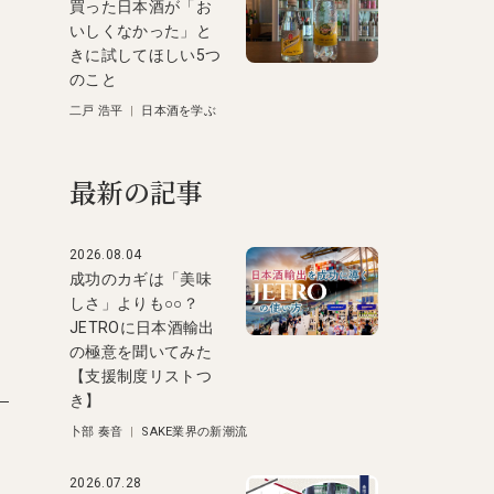
買った日本酒が「お
いしくなかった」と
きに試してほしい5つ
のこと
二戸 浩平
|
日本酒を学ぶ
最新の記事
2026.08.04
成功のカギは「美味
しさ」よりも○○？
JETROに日本酒輸出
の極意を聞いてみた
【支援制度リストつ
き】
卜部 奏音
|
SAKE業界の新潮流
2026.07.28