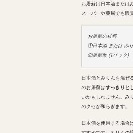
お屠蘇は日本酒または
スーパーや薬局でも販
お屠蘇の材料
①日本酒 または みりん
②屠蘇散 (1パック)
日本酒とみりんを混ぜ
のお屠蘇は
すっきりと
いかもしれません。み
のクセが和らぎます。
日本酒を使用する場合
すすめです。みりんの