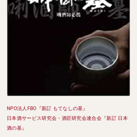
NPO法人FBO『新訂 もてなしの基』
日本酒サービス研究会・酒匠研究会連合会『新訂 日本
酒の基』