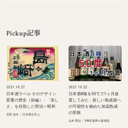
Pickup記事
2021.10.27
2021.10.22
日本酒ラベル そのデザイン
日本酒8種を50℃で1ヶ月放
変遷の歴史（前編） - 「美し
置してみた - 新しい熟成酒へ
さ」を目指した明治～昭和
の可能性を秘めた加温熟成
の実験
石田 信夫
|
日本酒を学ぶ
山本 聖治
|
SAKE業界の新潮流