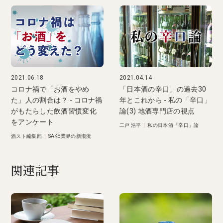
2021.06.18
2021.04.14
コロナ禍で「お酒をやめ
「日本酒の辛口」の過去30
た」人の割合は？ - コロナ禍
年とこれから - 私の「辛口」
がもたらした飲酒習慣変化
論(3) 地酒専門店の視点
をアンケート
二戸 浩平
|
私の日本酒「辛口」論
酒スト編集部
|
SAKE業界の新潮流
関連記事