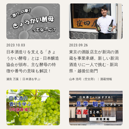
2023.10.03
2023.09.26
日本酒造りを支える「きょ
東京の酒販店主が新潟の酒
うかい酵母」とは - 日本醸造
蔵を事業承継。新しい新潟
協会が頒布。主な酵母の特
酒造りに一人で挑む - 新潟
徴や番号の意味も解説！
県・越後伝衛門
瀬良 万葉
|
日本酒を学ぶ
山本 浩司（空太郎）
|
酒蔵情報