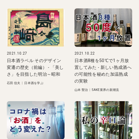
2021.10.27
2021.10.22
日本酒ラベル そのデザイン
日本酒8種を50℃で1ヶ月放
変遷の歴史（前編） - 「美し
置してみた - 新しい熟成酒へ
さ」を目指した明治～昭和
の可能性を秘めた加温熟成
の実験
石田 信夫
|
日本酒を学ぶ
山本 聖治
|
SAKE業界の新潮流