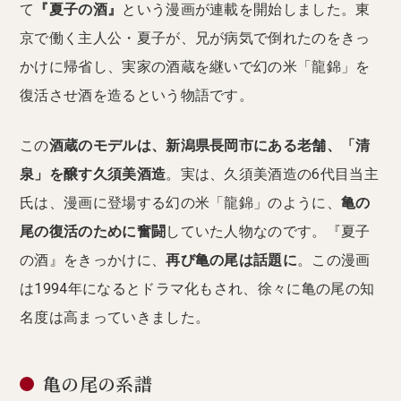
て
『夏子の酒』
という漫画が連載を開始しました。東
京で働く主人公・夏子が、兄が病気で倒れたのをきっ
かけに帰省し、実家の酒蔵を継いで幻の米「龍錦」を
復活させ酒を造るという物語です。
この
酒蔵のモデルは、新潟県長岡市にある老舗、「清
泉」を醸す久須美酒造
。実は、久須美酒造の6代目当主
氏は、漫画に登場する幻の米「龍錦」のように、
亀の
尾の復活のために奮闘
していた人物なのです。『夏子
の酒』をきっかけに、
再び亀の尾は話題に
。この漫画
は1994年になるとドラマ化もされ、徐々に亀の尾の知
名度は高まっていきました。
亀の尾の系譜