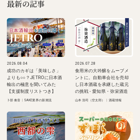
最新の記事
2026.08.04
2026.07.28
成功のカギは「美味しさ」
食用米の大吟醸をムーブメ
よりも○○？JETROに日本酒
ントに。自動車会社を売却
輸出の極意を聞いてみた
し日本酒蔵を承継した蔵元
【支援制度リストつき】
の挑戦 - 愛知県・弥栄酒造
卜部 奏音
|
SAKE業界の新潮流
山本 浩司（空太郎）
|
酒蔵情報