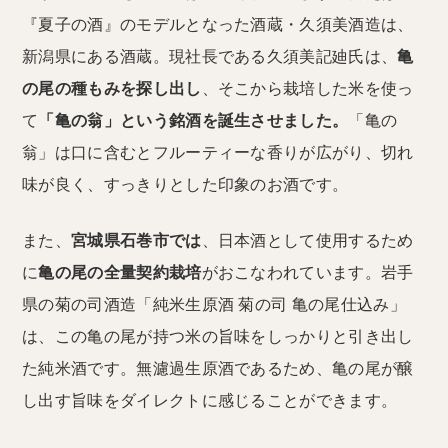
『夏子の酒』のモデルとなった酒蔵・久須美酒造は、
新潟県にある酒蔵。現社長である久須美記廸氏は、
亀
の尾の種もみを探し出し
、そこから栽培した米を使っ
て
「亀の翁」という銘酒を誕生させました。
「亀の
翁」は口に含むとフルーティーな香りが広がり、切れ
味が良く、すっきりとした印象のお酒です。
また、
宮城県石巻市では
、日本酒として使用するため
に
亀の尾の全量契約栽培
がおこなわれています。岩手
県の菊の司酒造「純米生原酒 菊の司 亀の尾仕込み」
は、この亀の尾が持つ米の旨味をしっかりと引き出し
た純米酒です。無濾過生原酒であるため、亀の尾が醸
し出す旨味をダイレクトに感じることができます。