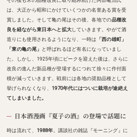
その後も米の品種改良に取り組み続けた阿部亀治氏
は、大正から昭和にかけていくつかの名誉ある賞を受
賞しました。そして亀の尾はその後、各地での
品種改
良を経ながら東日本へと拡大
していきます。やがて酒
造りにも使用されるようになり、一時は
「西の雄町」
「東の亀の尾」
と呼ばれるほど有名になっていまし
た。しかし、1925年頃にピークを迎えた後は、さらに
改良の進んだ新品種が登場するにつれて徐々に作付面
積が減っていきます。戦前には各地の奨励品種として
挙げられなくなり、
1970年代にはついに栽培が途絶え
てしまいました。
日本酒漫画『夏子の酒』の登場で話題に
時は流れて、
1988年
。講談社の雑誌『モーニング』に