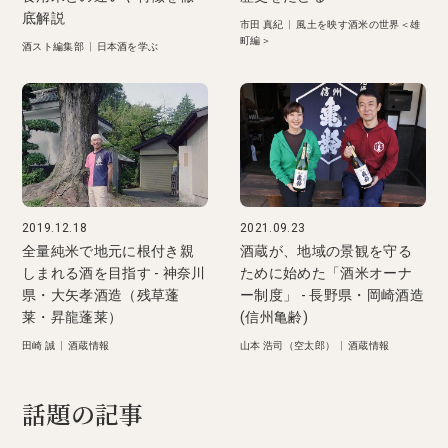
底解説
市田 真紀
|
風土を映す酒米の世界＜雄
町編＞
酒スト編集部
|
日本酒を学ぶ
2019.12.18
2021.09.23
全量純米で地元に根付き親
酒蔵が、地域の景観を守る
しまれる酒を目指す - 神奈川
ために始めた「酒米オーナ
県・大矢孝酒造（残草蓬
ー制度」 - 長野県・岡崎酒造
莱・昇龍蓬莱）
(信州亀齢)
田崎 誠
|
酒蔵情報
山本 浩司（空太郎）
|
酒蔵情報
話題の記事