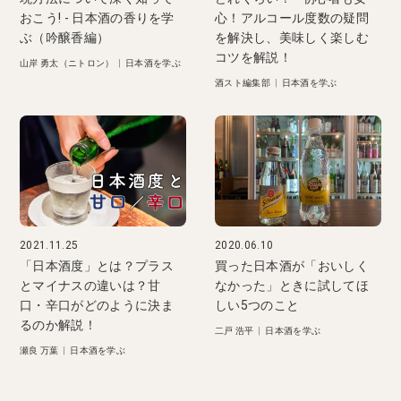
おこう! - 日本酒の香りを学
心！アルコール度数の疑問
ぶ（吟醸香編）
を解決し、美味しく楽しむ
コツを解説！
山岸 勇太（ニトロン）
|
日本酒を学ぶ
酒スト編集部
|
日本酒を学ぶ
2021.11.25
2020.06.10
「日本酒度」とは？プラス
買った日本酒が「おいしく
とマイナスの違いは？甘
なかった」ときに試してほ
口・辛口がどのように決ま
しい5つのこと
るのか解説！
二戸 浩平
|
日本酒を学ぶ
瀬良 万葉
|
日本酒を学ぶ