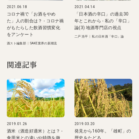
2021.06.18
2021.04.14
コロナ禍で「お酒をやめ
「日本酒の辛口」の過去30
た」人の割合は？ - コロナ禍
年とこれから - 私の「辛口」
がもたらした飲酒習慣変化
論(3) 地酒専門店の視点
をアンケート
二戸 浩平
|
私の日本酒「辛口」論
酒スト編集部
|
SAKE業界の新潮流
関連記事
2019.01.26
2019.03.20
酒米（酒造好適米）とは？ -
発見から160年。「雄町」の
食用米との違いや特徴を徹
歴史をたどる