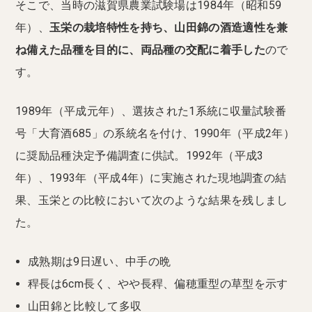
そこで、当時の滋賀県農業試験場は1984年（昭和59
年）、
玉栄の栽培特性を持ち、山田錦の酒造適性を兼
ね備えた品種を目的に、両品種の交配に着手した
ので
す。
1989年（平成元年）、選抜された1系統に収量試験番
号「大育酒685」の系統名を付け、1990年（平成2年）
に奨励品種決定予備調査に供試。1992年（平成3
年）、1993年（平成4年）に実施された現地調査の結
果、玉栄との比較において次のような結果を残しまし
た。
成熟期は9日遅い、中手の晩
稈長は6cm長く、やや長稈、偏穂重型の草型を示す
山田錦と比較して多収