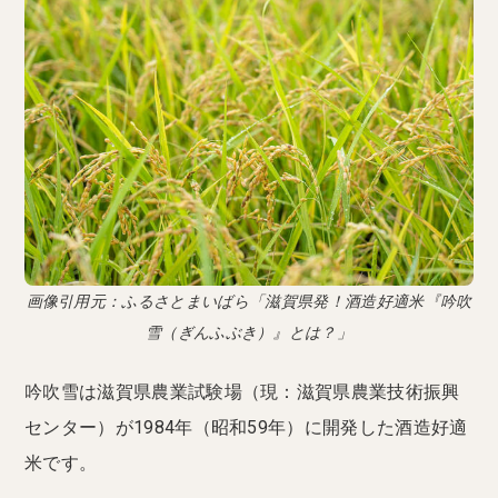
画像引用元：ふるさとまいばら「滋賀県発！酒造好適米『吟吹
雪（ぎんふぶき）』とは？」
吟吹雪は滋賀県農業試験場（現：滋賀県農業技術振興
センター）が1984年（昭和59年）に開発した酒造好適
米です。