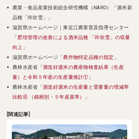
農業・食品産業技術総合研究機構（NARO）「酒米新
品種「吟吹雪」」
滋賀県ホームページ｜東近江農業普及指導センター
「
肥培管理の改善による酒米品種 「吟吹雪」の収量
向上
」
滋賀県ホームページ「
農作物特定品種の指定
」
農林水産省「
酒造好適米の農産物検査結果（生産
量）と令和５年産の生産量推計①
」
農林水産省「
酒造好適米の生産量と需要量の増減率
比較④ （銘柄別・５年産基準）
」
[関連記事]