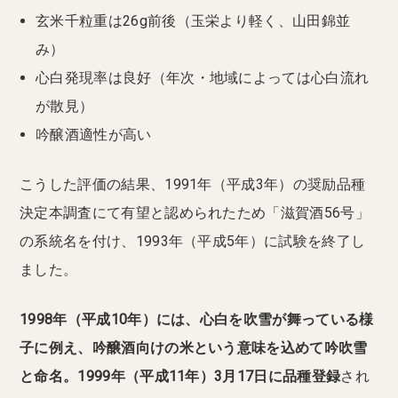
玄米千粒重は26g前後（玉栄より軽く、山田錦並
み）
心白発現率は良好（年次・地域によっては心白流れ
が散見）
吟醸酒適性が高い
こうした評価の結果、1991年（平成3年）の奨励品種
決定本調査にて有望と認められたため「滋賀酒56号」
の系統名を付け、1993年（平成5年）に試験を終了し
ました。
1998年（平成10年）には、心白を吹雪が舞っている様
子に例え、吟醸酒向けの米という意味を込めて吟吹雪
と命名。1999年（平成11年）3月17日に品種登録
され