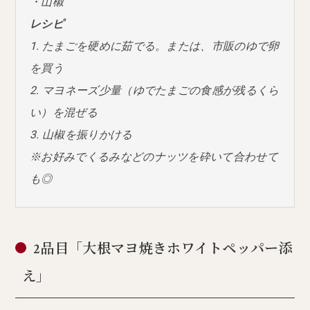
・山椒
レシピ
1. たまごを硬めに茹でる。または、市販のゆで卵
を買う
2. マヨネーズ少量（ゆでたまごの食感が残るくら
い）を混ぜる
3. 山椒を振りかける
※お好みでくるみなどのナッツを砕いて合わせて
も◎
2品目「大根マヨ焼きホワイトペッパー添
え」