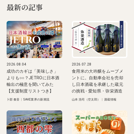
最新の記事
2026.08.04
2026.07.28
成功のカギは「美味しさ」
食用米の大吟醸をムーブメ
よりも○○？JETROに日本酒
ントに。自動車会社を売却
輸出の極意を聞いてみた
し日本酒蔵を承継した蔵元
【支援制度リストつき】
の挑戦 - 愛知県・弥栄酒造
卜部 奏音
|
SAKE業界の新潮流
山本 浩司（空太郎）
|
酒蔵情報