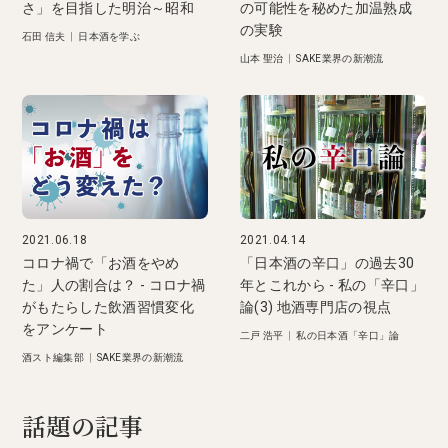
さ」を目指した明治～昭和
の可能性を秘めた加温熟成
の実験
石田 信夫
|
日本酒を学ぶ
山本 聖治
|
SAKE業界の新潮流
2021.06.18
2021.04.14
コロナ禍で「お酒をやめ
「日本酒の辛口」の過去30
た」人の割合は？ - コロナ禍
年とこれから - 私の「辛口」
がもたらした飲酒習慣変化
論(3) 地酒専門店の視点
をアンケート
二戸 浩平
|
私の日本酒「辛口」論
酒スト編集部
|
SAKE業界の新潮流
話題の記事