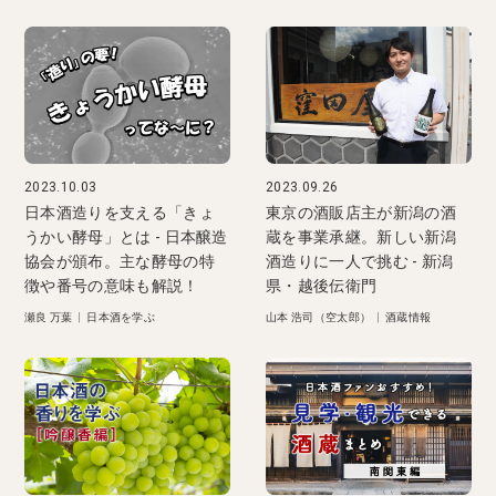
2023.10.03
2023.09.26
日本酒造りを支える「きょ
東京の酒販店主が新潟の酒
うかい酵母」とは - 日本醸造
蔵を事業承継。新しい新潟
協会が頒布。主な酵母の特
酒造りに一人で挑む - 新潟
徴や番号の意味も解説！
県・越後伝衛門
瀬良 万葉
|
日本酒を学ぶ
山本 浩司（空太郎）
|
酒蔵情報