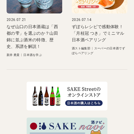
2026.07.21
2026.07.14
なぜ山口の日本酒蔵は「西
ずぼらレシピで感動体験！
都の雫」を選ぶのか？山田
「月桂冠 つき」でミニマル
錦に並ぶ酒米の特徴、歴
日本酒ペアリング
史、系譜を解説！
酒スト編集部
|
スーパーの日本酒でず
ぼらペアリング
新井 勇貴
|
日本酒を学ぶ