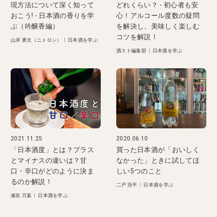
現方法について深く知って
どれくらい？ - 初心者も安
おこう! - 日本酒の香りを学
心！アルコール度数の疑問
ぶ（吟醸香編）
を解決し、美味しく楽しむ
コツを解説！
山岸 勇太（ニトロン）
|
日本酒を学ぶ
酒スト編集部
|
日本酒を学ぶ
2021.11.25
2020.06.10
「日本酒度」とは？プラス
買った日本酒が「おいしく
とマイナスの違いは？甘
なかった」ときに試してほ
口・辛口がどのように決ま
しい5つのこと
るのか解説！
二戸 浩平
|
日本酒を学ぶ
瀬良 万葉
|
日本酒を学ぶ