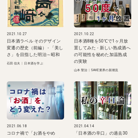
2021.10.27
2021.10.22
日本酒ラベル そのデザイン
日本酒8種を50℃で1ヶ月放
変遷の歴史（前編） - 「美し
置してみた - 新しい熟成酒へ
さ」を目指した明治～昭和
の可能性を秘めた加温熟成
の実験
石田 信夫
|
日本酒を学ぶ
山本 聖治
|
SAKE業界の新潮流
2021.06.18
2021.04.14
コロナ禍で「お酒をやめ
「日本酒の辛口」の過去30