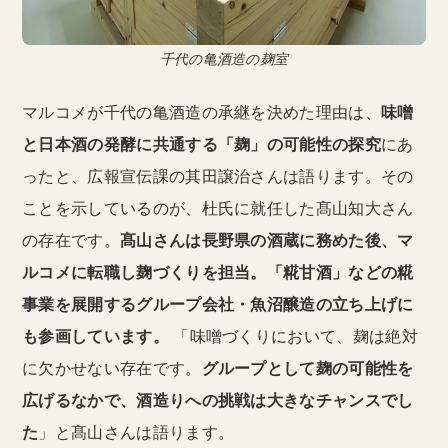
千代の亀酒造の麹室
マルコメが千代の亀酒造の承継を決めた理由は、
味噌
と日本酒の発酵に共通する「麹」の可能性の探究
にあ
ったと、広報宣伝課の其田譲治さんは語ります。その
ことを示しているのが、杜氏に就任した髙山知大さん
の存在です。
髙山さんは長野県の酒蔵に務めた後、マ
ルコメに転職し麹づくりを担当。「糀甘酒」などの糀
事業を展開するグループ会社・魚沼醸造の立ち上げに
も参画しています。
「味噌づくりにおいて、麹は絶対
に欠かせない存在です。
グループとして麹の可能性を
広げるなかで、酒造りへの挑戦は大きなチャンスでし
た
」と髙山さんは語ります。