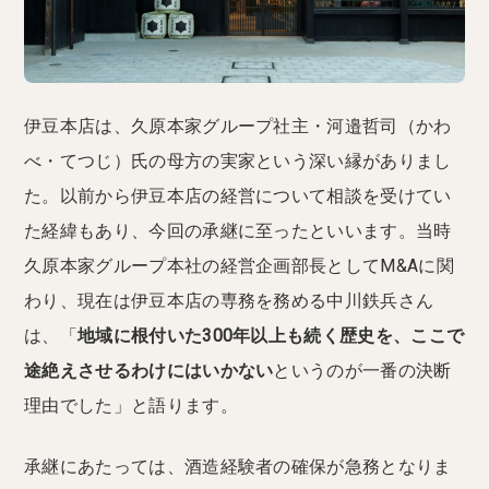
伊豆本店は、久原本家グループ社主・河邉哲司（かわ
べ・てつじ）氏の母方の実家という深い縁がありまし
た。以前から伊豆本店の経営について相談を受けてい
た経緯もあり、今回の承継に至ったといいます。当時
久原本家グループ本社の経営企画部長としてM&Aに関
わり、現在は伊豆本店の専務を務める中川鉄兵さん
は、「
地域に根付いた300年以上も続く歴史を、ここで
途絶えさせるわけにはいかない
というのが一番の決断
理由でした」と語ります。
承継にあたっては、酒造経験者の確保が急務となりま