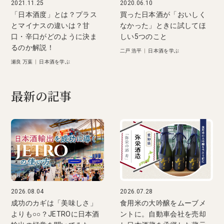
2021.11.25
2020.06.10
「日本酒度」とは？プラス
買った日本酒が「おいしく
とマイナスの違いは？甘
なかった」ときに試してほ
口・辛口がどのように決ま
しい5つのこと
るのか解説！
二戸 浩平
|
日本酒を学ぶ
瀬良 万葉
|
日本酒を学ぶ
最新の記事
2026.08.04
2026.07.28
成功のカギは「美味しさ」
食用米の大吟醸をムーブメ
よりも○○？JETROに日本酒
ントに。自動車会社を売却