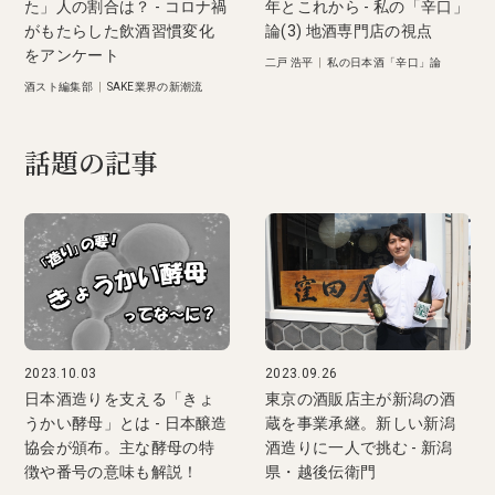
た」人の割合は？ - コロナ禍
年とこれから - 私の「辛口」
がもたらした飲酒習慣変化
論(3) 地酒専門店の視点
をアンケート
二戸 浩平
|
私の日本酒「辛口」論
酒スト編集部
|
SAKE業界の新潮流
話題の記事
2023.10.03
2023.09.26
日本酒造りを支える「きょ
東京の酒販店主が新潟の酒
うかい酵母」とは - 日本醸造
蔵を事業承継。新しい新潟
協会が頒布。主な酵母の特
酒造りに一人で挑む - 新潟
徴や番号の意味も解説！
県・越後伝衛門