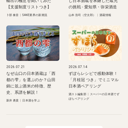
輸出の極意を聞いてみた
し日本酒蔵を承継した蔵元
【支援制度リストつき】
の挑戦 - 愛知県・弥栄酒造
卜部 奏音
|
SAKE業界の新潮流
山本 浩司（空太郎）
|
酒蔵情報
2026.07.21
2026.07.14
なぜ山口の日本酒蔵は「西
ずぼらレシピで感動体験！
都の雫」を選ぶのか？山田
「月桂冠 つき」でミニマル
錦に並ぶ酒米の特徴、歴
日本酒ペアリング
史、系譜を解説！
酒スト編集部
|
スーパーの日本酒でず
ぼらペアリング
新井 勇貴
|
日本酒を学ぶ