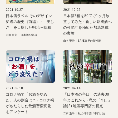
2021.10.27
2021.10.22
日本酒ラベル そのデザイン
日本酒8種を50℃で1ヶ月放
変遷の歴史（前編） - 「美し
置してみた - 新しい熟成酒へ
さ」を目指した明治～昭和
の可能性を秘めた加温熟成
の実験
石田 信夫
|
日本酒を学ぶ
山本 聖治
|
SAKE業界の新潮流
2021.06.18
2021.04.14
コロナ禍で「お酒をやめ
「日本酒の辛口」の過去30
た」人の割合は？ - コロナ禍
年とこれから - 私の「辛口」
がもたらした飲酒習慣変化
論(3) 地酒専門店の視点
をアンケート
二戸 浩平
|
私の日本酒「辛口」論