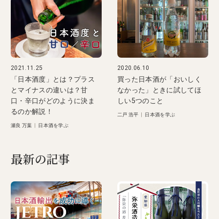
2021.11.25
2020.06.10
「日本酒度」とは？プラス
買った日本酒が「おいしく
とマイナスの違いは？甘
なかった」ときに試してほ
口・辛口がどのように決ま
しい5つのこと
るのか解説！
二戸 浩平
|
日本酒を学ぶ
瀬良 万葉
|
日本酒を学ぶ
最新の記事