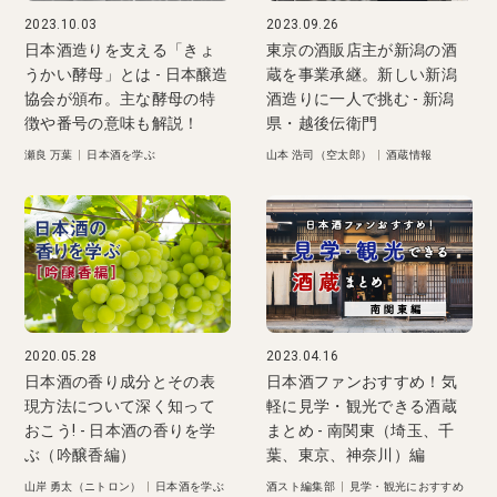
2023.10.03
2023.09.26
日本酒造りを支える「きょ
東京の酒販店主が新潟の酒
うかい酵母」とは - 日本醸造
蔵を事業承継。新しい新潟
協会が頒布。主な酵母の特
酒造りに一人で挑む - 新潟
徴や番号の意味も解説！
県・越後伝衛門
瀬良 万葉
|
日本酒を学ぶ
山本 浩司（空太郎）
|
酒蔵情報
2020.05.28
2023.04.16
日本酒の香り成分とその表
日本酒ファンおすすめ！気
現方法について深く知って
軽に見学・観光できる酒蔵
おこう! - 日本酒の香りを学
まとめ - 南関東（埼玉、千
ぶ（吟醸香編）
葉、東京、神奈川）編
山岸 勇太（ニトロン）
|
日本酒を学ぶ
酒スト編集部
|
見学・観光におすすめ