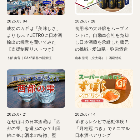
2026.08.04
2026.07.28
成功のカギは「美味しさ」
食用米の大吟醸をムーブメ
よりも○○？JETROに日本酒
ントに。自動車会社を売却
輸出の極意を聞いてみた
し日本酒蔵を承継した蔵元
【支援制度リストつき】
の挑戦 - 愛知県・弥栄酒造
卜部 奏音
|
SAKE業界の新潮流
山本 浩司（空太郎）
|
酒蔵情報
2026.07.21
2026.07.14
なぜ山口の日本酒蔵は「西
ずぼらレシピで感動体験！
都の雫」を選ぶのか？山田
「月桂冠 つき」でミニマル
錦に並ぶ酒米の特徴、歴
日本酒ペアリング