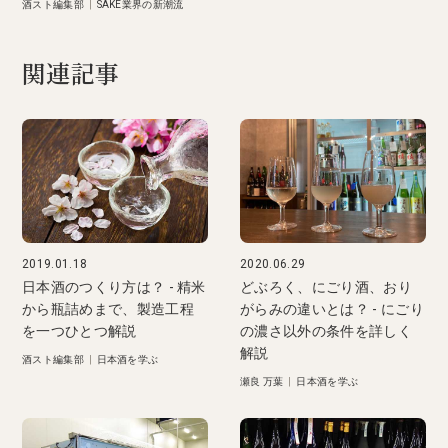
酒スト編集部
|
SAKE業界の新潮流
関連記事
2019.01.18
2020.06.29
日本酒のつくり方は？ - 精米
どぶろく、にごり酒、おり
から瓶詰めまで、製造工程
がらみの違いとは？ - にごり
を一つひとつ解説
の濃さ以外の条件を詳しく
解説
酒スト編集部
|
日本酒を学ぶ
瀬良 万葉
|
日本酒を学ぶ