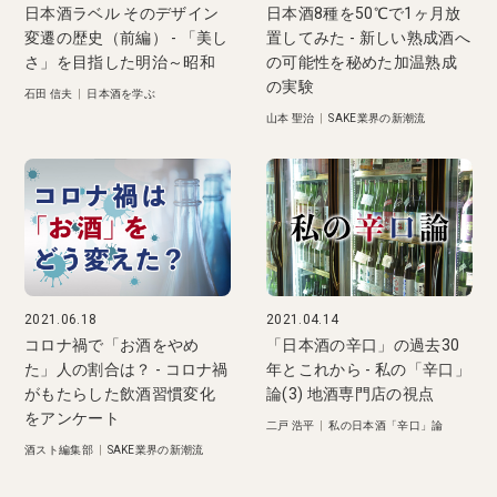
日本酒ラベル そのデザイン
日本酒8種を50℃で1ヶ月放
変遷の歴史（前編） - 「美し
置してみた - 新しい熟成酒へ
さ」を目指した明治～昭和
の可能性を秘めた加温熟成
の実験
石田 信夫
|
日本酒を学ぶ
山本 聖治
|
SAKE業界の新潮流
2021.06.18
2021.04.14
コロナ禍で「お酒をやめ
「日本酒の辛口」の過去30
た」人の割合は？ - コロナ禍
年とこれから - 私の「辛口」
がもたらした飲酒習慣変化
論(3) 地酒専門店の視点
をアンケート
二戸 浩平
|
私の日本酒「辛口」論
酒スト編集部
|
SAKE業界の新潮流