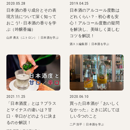
2020.05.28
2019.04.25
日本酒の香り成分とその表
日本酒のアルコール度数は
現方法について深く知って
どれくらい？ - 初心者も安
おこう! - 日本酒の香りを学
心！アルコール度数の疑問
ぶ（吟醸香編）
を解決し、美味しく楽しむ
コツを解説！
山岸 勇太（ニトロン）
|
日本酒を学ぶ
酒スト編集部
|
日本酒を学ぶ
2021.11.25
2020.06.10
「日本酒度」とは？プラス
買った日本酒が「おいしく
とマイナスの違いは？甘
なかった」ときに試してほ
口・辛口がどのように決ま
しい5つのこと
るのか解説！
二戸 浩平
|
日本酒を学ぶ