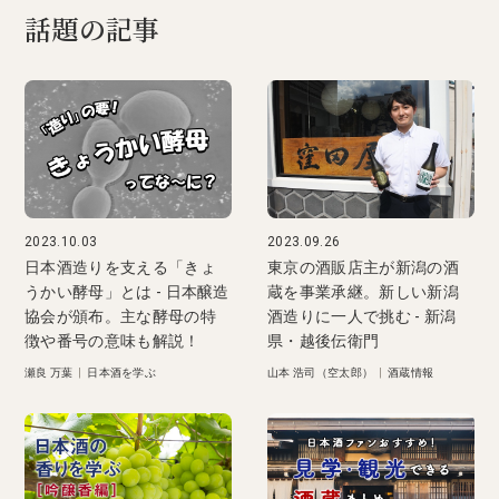
話題の記事
2023.10.03
2023.09.26
日本酒造りを支える「きょ
東京の酒販店主が新潟の酒
うかい酵母」とは - 日本醸造
蔵を事業承継。新しい新潟
協会が頒布。主な酵母の特
酒造りに一人で挑む - 新潟
徴や番号の意味も解説！
県・越後伝衛門
瀬良 万葉
|
日本酒を学ぶ
山本 浩司（空太郎）
|
酒蔵情報