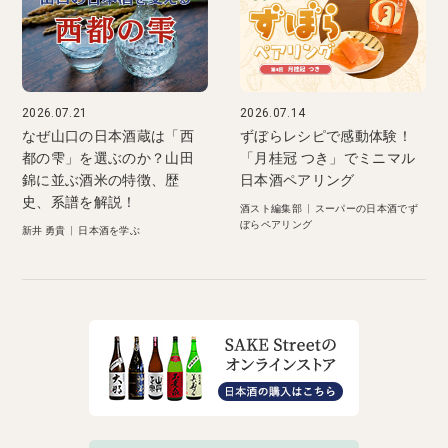
2026.07.21
2026.07.14
なぜ山口の日本酒蔵は「西
ずぼらレシピで感動体験！
都の雫」を選ぶのか？山田
「月桂冠 つき」でミニマル
錦に並ぶ酒米の特徴、歴
日本酒ペアリング
史、系譜を解説！
酒スト編集部
|
スーパーの日本酒でず
ぼらペアリング
新井 勇貴
|
日本酒を学ぶ