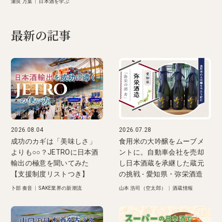
瀬良 万葉
|
日本酒を学ぶ
最新の記事
2026.08.04
2026.07.28
成功のカギは「美味しさ」
食用米の大吟醸をムーブメ
よりも○○？JETROに日本酒
ントに。自動車会社を売却
輸出の極意を聞いてみた
し日本酒蔵を承継した蔵元
【支援制度リストつき】
の挑戦 - 愛知県・弥栄酒造
卜部 奏音
|
SAKE業界の新潮流
山本 浩司（空太郎）
|
酒蔵情報