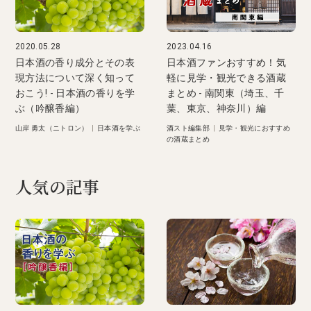
2020.05.28
2023.04.16
日本酒の香り成分とその表
日本酒ファンおすすめ！気
現方法について深く知って
軽に見学・観光できる酒蔵
おこう! - 日本酒の香りを学
まとめ - 南関東（埼玉、千
ぶ（吟醸香編）
葉、東京、神奈川）編
山岸 勇太（ニトロン）
|
日本酒を学ぶ
酒スト編集部
|
見学・観光におすすめ
の酒蔵まとめ
人気の記事