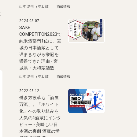
山本 浩司（空太郎）
|
酒蔵情報
億
2024.05.07
SAKE
COMPETITON2023で
純米酒部門1位に。宮
城の日本酒蔵として
遅まきながら栄冠を
獲得できた理由 - 宮
城県・大和蔵酒造
山本 浩司（空太郎）
|
酒蔵情報
2022.08.12
働き方改革も「酒屋
万流」。「ホワイト
化」への取り組みを
人気の4酒蔵にインタ
ビュー - 美味しい日
本酒の裏側 酒蔵の労