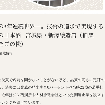
の3年連続世界一。技術の追求で実現する
の日本酒 - 宮城県・新澤醸造店（伯楽
たごの松）
酒蔵情報
位受賞で名前を聞かないことがないほど、品質の高さに定評の
。過去には脅威の精米歩合0パーセントや当時22歳の若手杜
、近年はジン蒸溜所や人材派遣会社といった関連企業を設立す
ャレンジを続けています。