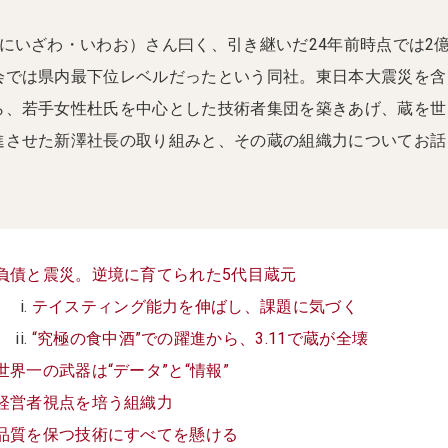
にいざわ・いわお）さん曰く、引き継いだ24年前時点では2
会では県内最下位レベルだったという同社。東日本大震災を含
ら、若手女性杜氏を中心とした技術者集団を築きあげ、蔵を世
進させた新澤社長の取り組みと、その蔵の組織力についてお話
負債と震災。逆境に育てられた5代目蔵元
テイスティング能力を伸ばし、課題に気づく
“究極の食中酒”での躍進から、3.11で蔵が全壊
世界一の武器は“データ”と“情報”
経営者視点を培う組織力
品質を保つ技術にすべてを懸ける