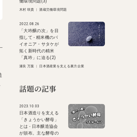
働環境問題(3)
木村 咲貴
|
酒蔵労働環境問題
2022.08.26
「大吟醸の次」を目
指して - 精米機のパ
イオニア・サタケが
拓く新時代の精米
「真吟」に迫る(2)
瀬良 万葉
|
日本酒産業を支える裏方企業
造
界
話題の記事
2023.10.03
日本酒造りを支える
「きょうかい酵母」
とは - 日本醸造協会
が頒布。主な酵母の