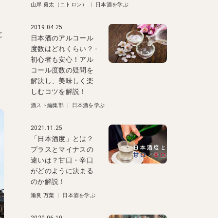
山岸 勇太（ニトロン）
|
日本酒を学ぶ
2019.04.25
と
日本酒のアルコール
度数はどれくらい？ -
初心者も安心！アル
コール度数の疑問を
解決し、美味しく楽
しむコツを解説！
酒スト編集部
|
日本酒を学ぶ
2021.11.25
「日本酒度」とは？
プラスとマイナスの
違いは？甘口・辛口
がどのように決まる
のか解説！
瀬良 万葉
|
日本酒を学ぶ