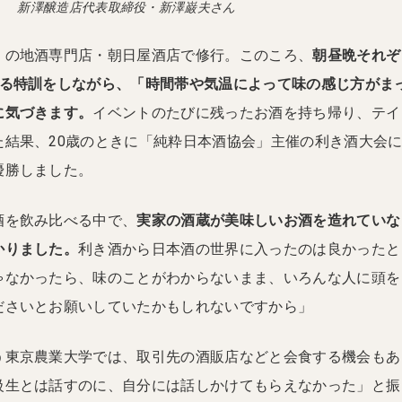
新澤醸造店代表取締役・新澤巌夫さん
くの地酒専門店・朝日屋酒店で修行。このころ、
朝昼晩それぞ
する特訓をしながら、「時間帯や気温によって味の感じ方がま
に気づきます。
イベントのたびに残ったお酒を持ち帰り、テイ
た結果、20歳のときに「純粋日本酒協会」主催の利き酒大会
優勝しました。
酒を飲み比べる中で、
実家の酒蔵が美味しいお酒を造れていな
かりました。
利き酒から日本酒の世界に入ったのは良かったと
ゃなかったら、味のことがわからないまま、いろんな人に頭を
ださいとお願いしていたかもしれないですから」
う東京農業大学では、取引先の酒販店などと会食する機会もあ
級生とは話すのに、自分には話しかけてもらえなかった」と振