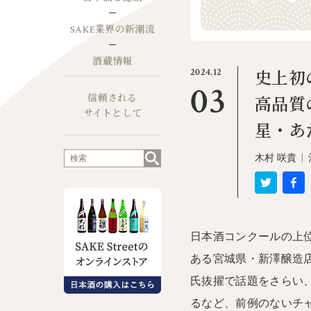
SAKE業界の新潮流
酒蔵情報
2024.12
史上初
03
信頼される
高品質
サイトとして
星・あ
木村 咲貴
|
日本酒コンクールの上
ある宮城県・新澤醸造店
氏抜擢で話題をさらい
るなど、前例のないチ