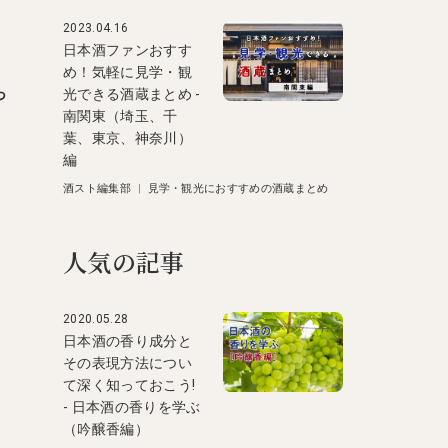
2023.04.16
日本酒ファンおすす
め！気軽に見学・観
っ
光できる酒蔵まとめ -
南関東（埼玉、千
葉、東京、神奈川）
に
編
酒スト編集部
|
見学・観光におすすめの酒蔵まとめ
人気の記事
2020.05.28
日本酒の香り成分と
その表現方法につい
て深く知っておこう!
- 日本酒の香りを学ぶ
（吟醸香編）