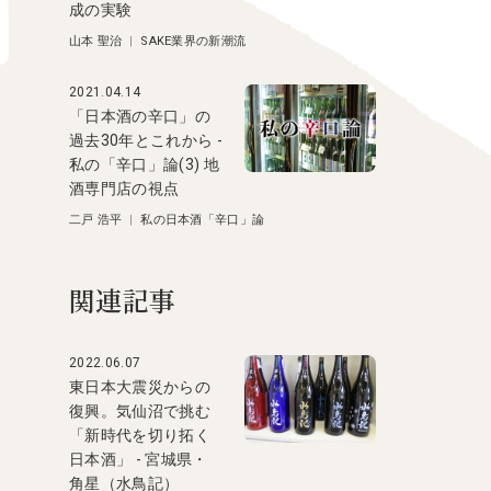
成の実験
山本 聖治
|
SAKE業界の新潮流
2021.04.14
「日本酒の辛口」の
過去30年とこれから -
私の「辛口」論(3) 地
酒専門店の視点
二戸 浩平
|
私の日本酒「辛口」論
関連記事
2022.06.07
東日本大震災からの
復興。気仙沼で挑む
「新時代を切り拓く
日本酒」 - 宮城県・
角星（水鳥記）