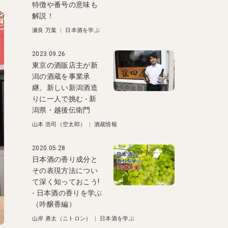
特徴や番号の意味も
解説！
瀬良 万葉
|
日本酒を学ぶ
2023.09.26
東京の酒販店主が新
潟の酒蔵を事業承
継。新しい新潟酒造
りに一人で挑む - 新
潟県・越後伝衛門
山本 浩司（空太郎）
|
酒蔵情報
2020.05.28
日本酒の香り成分と
その表現方法につい
て深く知っておこう!
- 日本酒の香りを学ぶ
（吟醸香編）
山岸 勇太（ニトロン）
|
日本酒を学ぶ