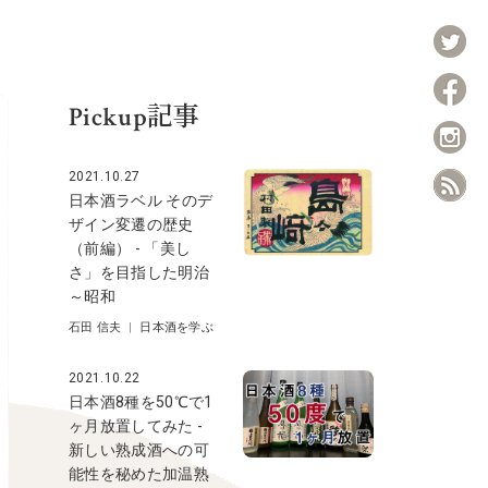
Pickup記事
2021.10.27
日本酒ラベル そのデ
ザイン変遷の歴史
（前編） - 「美し
さ」を目指した明治
～昭和
石田 信夫
|
日本酒を学ぶ
2021.10.22
日本酒8種を50℃で1
ヶ月放置してみた -
新しい熟成酒への可
能性を秘めた加温熟