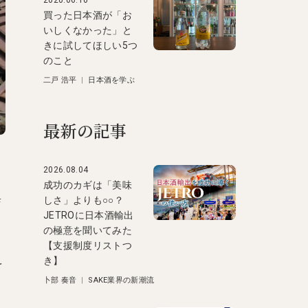
2020.06.10
買った日本酒が「お
いしくなかった」と
きに試してほしい5つ
のこと
二戸 浩平
|
日本酒を学ぶ
最新の記事
2026.08.04
成功のカギは「美味
しさ」よりも○○？
店
JETROに日本酒輸出
の極意を聞いてみた
【支援制度リストつ
き】
を
卜部 奏音
|
SAKE業界の新潮流