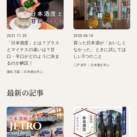
2021.11.25
2020.06.10
「日本酒度」とは？プラス
買った日本酒が「おいしく
とマイナスの違いは？甘
なかった」ときに試してほ
口・辛口がどのように決ま
しい5つのこと
るのか解説！
二戸 浩平
|
日本酒を学ぶ
瀬良 万葉
|
日本酒を学ぶ
最新の記事