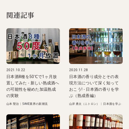
関連記事
2021.10.22
2020.11.28
日本酒8種を50℃で1ヶ月放
日本酒の香り成分とその表
置してみた - 新しい熟成酒へ
現方法について深く知って
の可能性を秘めた加温熟成
おこう! - 日本酒の香りを学
の実験
ぶ（熟成香編）
山本 聖治
|
SAKE業界の新潮流
山岸 勇太（ニトロン）
|
日本酒を学ぶ