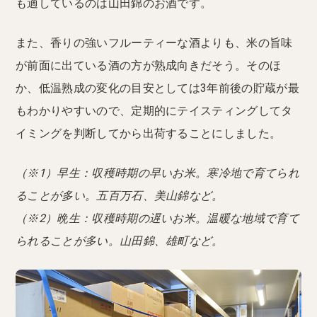
も適しているのは山田錦のお酒です。
また、香りの強いフルーティーな酒よりも、米の旨味
が前面に出ている酒の方が熟成向きだそう。そのほ
か、低温熟成の変化の目安としては3年前後の貯蔵が最
もわかりやすいので、定期的にテイスティングしてタ
イミングを判断してから出荷することにしました。
（※1）早生：収穫時期の早いお米。寒冷地で育てられ
ることが多い。五百万石、美山錦など。
（※2）晩生：収穫時期の遅いお米。温暖な地域で育て
られることが多い。山田錦、雄町など。