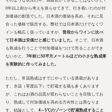
そのような状況の中、酒販店ができることはないかと1
0年以上前から考えを巡らせてきて、行き着いたのが付
加価値の創造でした。日本酒の価値を高め、それに見
合った価格で販売する。弊社では日本酒だけでなくワ
インも幅広く扱っていますが、
普段からワインに比べ
て日本酒は安価だと感じていました。
そこで、日本酒
も熟成を行うことで付加価値をつけて売ることができ
ないかと、
7年前に50平方メートルほどの小さな熟成庫
を実験的に作ってみました。
ただし、常温熟成はすでにやっている酒蔵がありま
す。氷温（零度以下）で貯蔵する蔵も多くあります
が、これはお酒の品質が変わらないことを目指してお
り、熟成して付加価値を高める方向性とは異なりま
す。結論として、
4～5℃のゾーンで貯蔵熟成すること