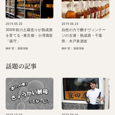
2019.05.20
2019.06.23
300年前の土蔵造りが熟成酒
自然の力で醸すヴィンテー
を育てる −東京都・小澤酒造
ジの古酒・熟成酒 − 千葉
「蔵守」
県・木戸泉酒造
橋村 望
|
酒蔵情報
橋村 望
|
酒蔵情報
話題の記事