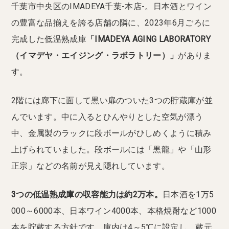
千葉市中央区のIMADEYA千葉-本店-。日本酒とワイン
の豊富な品揃えを誇る店舗の隣に、2023年6月ごろに
完成した低温熟成庫
「IMADEYA AGING LABORATORY
（イマデヤ・エイジング・ラボラトリー）」
がありま
す。
2階には廊下に面して黒い扉のついた3つの貯蔵庫が並
んでいます。中に入るとひんやりとした空気が漂う
中、金属製のラックに段ボールがひしめくように積み
上げられていました。段ボールには「黒龍」や「山形
正宗」などの名前が見え隠れしています。
3つの低温熟成庫の収容能力は約2万本。
日本酒を1万5
000～6000本、日本ワイン4000本、本格焼酎など1000
本を貯蔵する方針です。庫内は4～5℃に設定し、蔵元