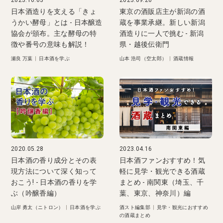
2023.10.03
2023.09.26
日本酒造りを支える「きょ
東京の酒販店主が新潟の酒
うかい酵母」とは - 日本醸造
蔵を事業承継。新しい新潟
協会が頒布。主な酵母の特
酒造りに一人で挑む - 新潟
徴や番号の意味も解説！
県・越後伝衛門
瀬良 万葉
|
日本酒を学ぶ
山本 浩司（空太郎）
|
酒蔵情報
2020.05.28
2023.04.16
日本酒の香り成分とその表
日本酒ファンおすすめ！気
現方法について深く知って
軽に見学・観光できる酒蔵
おこう! - 日本酒の香りを学
まとめ - 南関東（埼玉、千
ぶ（吟醸香編）
葉、東京、神奈川）編
山岸 勇太（ニトロン）
|
日本酒を学ぶ
酒スト編集部
|
見学・観光におすすめ
の酒蔵まとめ