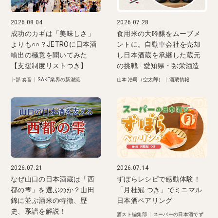
2026.08.04
2026.07.28
成功のカギは「美味しさ」
食用米の大吟醸をムーブメ
よりも○○？JETROに日本酒
ントに。自動車会社を売却
輸出の極意を聞いてみた
し日本酒蔵を承継した蔵元
【支援制度リストつき】
の挑戦 - 愛知県・弥栄酒造
卜部 奏音
|
SAKE業界の新潮流
山本 浩司（空太郎）
|
酒蔵情報
2026.07.21
2026.07.14
なぜ山口の日本酒蔵は「西
ずぼらレシピで感動体験！
都の雫」を選ぶのか？山田
「月桂冠 つき」でミニマル
錦に並ぶ酒米の特徴、歴
日本酒ペアリング
史、系譜を解説！
酒スト編集部
|
スーパーの日本酒でず