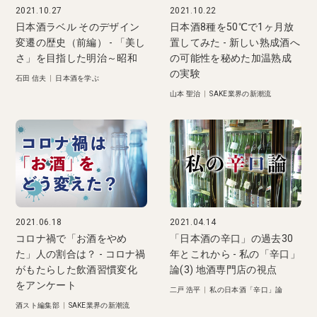
2021.10.27
2021.10.22
日本酒ラベル そのデザイン
日本酒8種を50℃で1ヶ月放
変遷の歴史（前編） - 「美し
置してみた - 新しい熟成酒へ
さ」を目指した明治～昭和
の可能性を秘めた加温熟成
の実験
石田 信夫
|
日本酒を学ぶ
山本 聖治
|
SAKE業界の新潮流
2021.06.18
2021.04.14
コロナ禍で「お酒をやめ
「日本酒の辛口」の過去30
た」人の割合は？ - コロナ禍
年とこれから - 私の「辛口」
がもたらした飲酒習慣変化
論(3) 地酒専門店の視点
をアンケート
二戸 浩平
|
私の日本酒「辛口」論
酒スト編集部
|
SAKE業界の新潮流