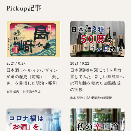
Pickup記事
2021.10.27
2021.10.22
日本酒ラベル そのデザイン
日本酒8種を50℃で1ヶ月放
変遷の歴史（前編） - 「美し
置してみた - 新しい熟成酒へ
さ」を目指した明治～昭和
の可能性を秘めた加温熟成
の実験
石田 信夫
|
日本酒を学ぶ
山本 聖治
|
SAKE業界の新潮流