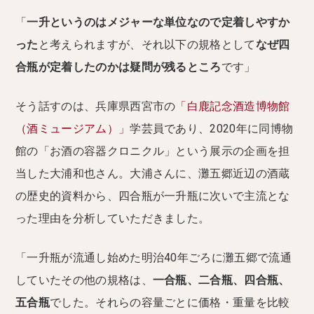
「
一升というのはメジャーな単位なので定着しやすか
った
と考えられますが、それ以下の規格として
なぜ四
合瓶が定着したのかは疑問が残るところ
です」
そう話すのは、兵庫県西宮市の
「白鹿記念酒造博物館
（酒ミュージアム）」
学芸員であり、2020年に同博物
館の「お酒の容器クロニクル」という展示の企画を担
当した大浦和也さん。大浦さんに、灘五郷近辺の酒蔵
の歴史的資料から、四合瓶が一升瓶に次いで主流とな
った理由を分析していただきました。
「一升瓶が流通し始めた明治40年ごろに灘五郷で流通
していたその他の規格は、
一合瓶、二合瓶、四合瓶、
五合瓶
でした。それらの容量ごとに価格・重量を比較