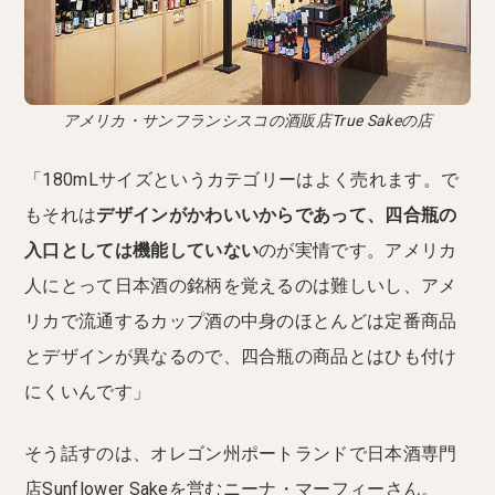
アメリカ・サンフランシスコの酒販店True Sakeの店
「180mLサイズというカテゴリーはよく売れます。で
もそれは
デザインがかわいいからであって、四合瓶の
入口としては機能していない
のが実情です。アメリカ
人にとって日本酒の銘柄を覚えるのは難しいし、アメ
リカで流通するカップ酒の中身のほとんどは定番商品
とデザインが異なるので、四合瓶の商品とはひも付け
にくいんです」
そう話すのは、オレゴン州ポートランドで日本酒専門
店Sunflower Sakeを営むニーナ・マーフィーさん。