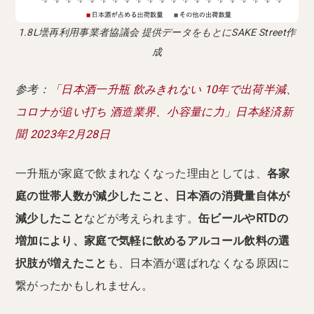
1.8L壜再利用事業者協議会 提供データをもとにSAKE Street作
成
参考：
「日本酒一升瓶 飲みきれない 10年で出荷半減、
コロナが追い打ち 酒造業界、小容量に力」日本経済新
聞 2023年2月28日
一升瓶が家庭で飲まれなくなった理由としては、
各家
庭の世帯人数が減少したこと、日本酒の消費量自体が
減少したこと
などが考えられます。
缶ビールやRTDの
増加により、家庭で気軽に飲めるアルコール飲料の選
択肢が増えたこと
も、日本酒が選ばれなくなる原因に
繋がったかもしれません。