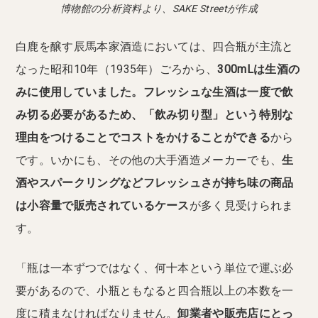
博物館の分析資料より、SAKE Streetが作成
白鹿を醸す辰馬本家酒造においては、四合瓶が主流と
なった昭和10年（1935年）ごろから、
300mLは生酒の
みに使用していました。
フレッシュな生酒は一度で飲
み切る必要があるため、
「飲み切り型」という特別な
理由をつけることでコストをかけることができる
から
です。いかにも、その他の大手酒造メーカーでも、
生
酒やスパークリングなどフレッシュさが持ち味の商品
は小容量で販売されているケース
が多く見受けられま
す。
「瓶は一本ずつではなく、何十本という単位で運ぶ必
要があるので、小瓶ともなると四合瓶以上の本数を一
度に積まなければなりません。
卸業者や販売店にとっ