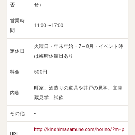
否
せ）
営業時
11:00〜17:00
間
火曜日・年末年始・7～8月・イベント時
定休日
は臨時休館日あり
料金
500円
町家、酒造りの道具や井戸の見学、文庫
内容
蔵見学、試飲
その他
-
http://kinshimasamune.com/horino/?m=p
URL