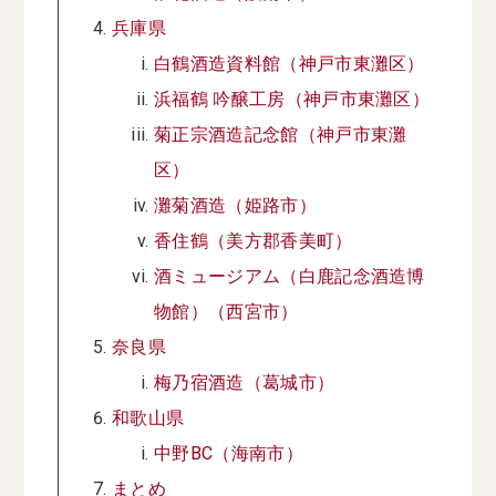
兵庫県
白鶴酒造資料館（神戸市東灘区）
浜福鶴 吟醸工房（神戸市東灘区）
菊正宗酒造記念館（神戸市東灘
区）
灘菊酒造（姫路市）
香住鶴（美方郡香美町）
酒ミュージアム（白鹿記念酒造博
物館）（⻄宮市）
奈良県
梅乃宿酒造（葛城市）
和歌山県
中野BC（海南市）
まとめ