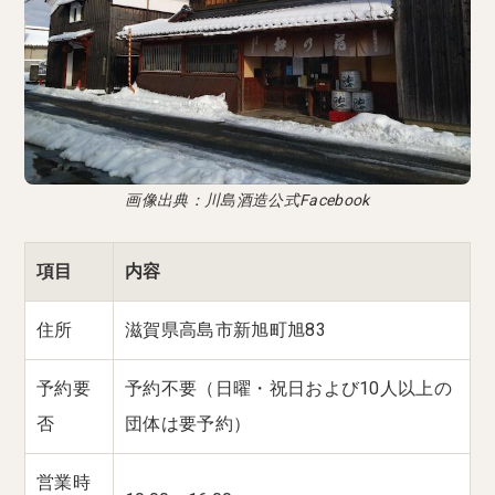
画像出典：川島酒造公式Facebook
項目
内容
住所
滋賀県高島市新旭町旭83
予約要
予約不要（日曜・祝日および10人以上の
否
団体は要予約）
営業時