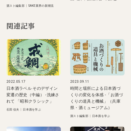
酒スト編集部
|
SAKE業界の新潮流
関連記事
2022.05.17
2023.09.11
日本酒ラベル そのデザイン
時間と場所による日本酒づ
変遷の歴史（中編） -洗練さ
くりの変化を体感 -「お酒づ
れて 「昭和クラシック」
くりの道具と機械」（兵庫
県・酒ミュージアム）
石田 信夫
|
日本酒を学ぶ
酒スト編集部
|
日本酒を学ぶ