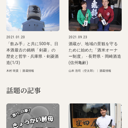
2021.01.20
2021.09.23
「飲み手」と共に500年。日
酒蔵が、地域の景観を守る
本酒最古の銘柄「剣菱」の
ために始めた「酒米オーナ
歴史と哲学 - 兵庫県・剣菱酒
ー制度」 - 長野県・岡崎酒造
造(1/3)
(信州亀齢)
木村 咲貴
|
酒蔵情報
山本 浩司（空太郎）
|
酒蔵情報
話題の記事