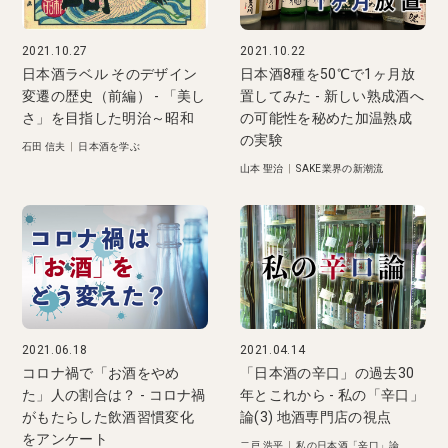
2021.10.27
2021.10.22
日本酒ラベル そのデザイン
日本酒8種を50℃で1ヶ月放
変遷の歴史（前編） - 「美し
置してみた - 新しい熟成酒へ
さ」を目指した明治～昭和
の可能性を秘めた加温熟成
の実験
石田 信夫
|
日本酒を学ぶ
山本 聖治
|
SAKE業界の新潮流
2021.06.18
2021.04.14
コロナ禍で「お酒をやめ
「日本酒の辛口」の過去30
た」人の割合は？ - コロナ禍
年とこれから - 私の「辛口」
がもたらした飲酒習慣変化
論(3) 地酒専門店の視点
をアンケート
二戸 浩平
|
私の日本酒「辛口」論