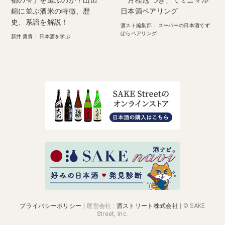
都の雫」を選ぶのか？山田
「月桂冠 つき」でミニマル
錦に並ぶ酒米の特徴、歴
日本酒ペアリング
史、系譜を解説！
酒スト編集部
|
スーパーの日本酒でず
ぼらペアリング
新井 勇貴
|
日本酒を学ぶ
プライバシーポリシー
|
運営会社
:
酒ストリート株式会社
| © SAKE
Street, Inc.