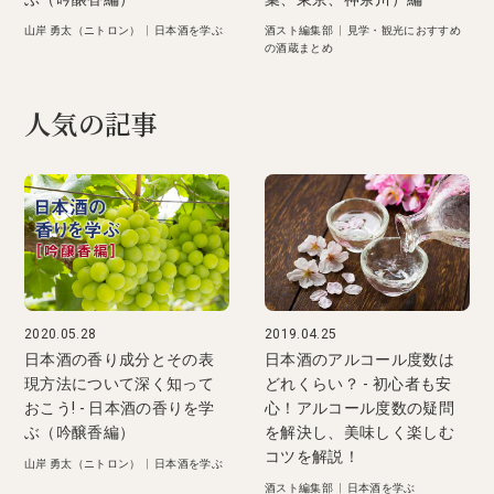
山岸 勇太（ニトロン）
|
日本酒を学ぶ
酒スト編集部
|
見学・観光におすすめ
の酒蔵まとめ
人気の記事
2020.05.28
2019.04.25
日本酒の香り成分とその表
日本酒のアルコール度数は
現方法について深く知って
どれくらい？ - 初心者も安
おこう! - 日本酒の香りを学
心！アルコール度数の疑問
ぶ（吟醸香編）
を解決し、美味しく楽しむ
コツを解説！
山岸 勇太（ニトロン）
|
日本酒を学ぶ
酒スト編集部
|
日本酒を学ぶ