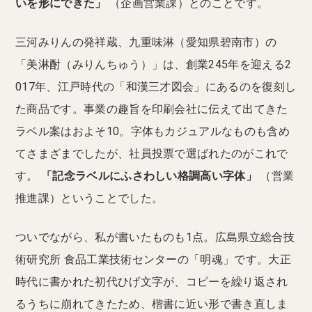
いを形にできた」
（企画営業課）とのことです。
三河みりんの発祥蔵、九重味淋（愛知県碧南市）の
「美淋酎（みりんちゅう）」は、創業245年を迎える2
017年、江戸時代の「和漢三才図会」にあるのを復刻し
た商品です。事業の趣旨を印刷会社に伝えて出てきた
ラベル案はおよそ10。字体もカジュアルなものも含め
てさまざまでしたが、社員投票で選ばれたのがこれで
す。
「記念ラベルにふさわしい格調高い字体」
（営業
推進課）ということでした。
ついでながら、私が書いたものも1点。広島県立総合技
術研究所 食品工業技術センターの「明魂」です。大正
時代に書かれた初代ひげ文字が、コピーを繰り返され
るうちに崩れてきたため、楷書に近い形で書き直しま