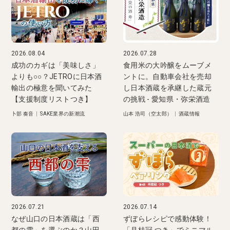
2026.08.04
2026.07.28
成功のカギは「美味しさ」
食用米の大吟醸をムーブメ
よりも○○？JETROに日本酒
ントに。自動車会社を売却
輸出の極意を聞いてみた
し日本酒蔵を承継した蔵元
【支援制度リストつき】
の挑戦 - 愛知県・弥栄酒造
卜部 奏音
|
SAKE業界の新潮流
山本 浩司（空太郎）
|
酒蔵情報
2026.07.21
2026.07.14
なぜ山口の日本酒蔵は「西
ずぼらレシピで感動体験！