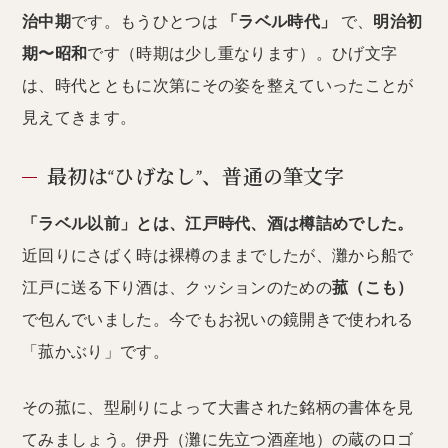
治中期
です。もうひとつは
「ラベル時代」
で、
明治初
期〜昭和
です（時期は少し重なります）。ひげ文字
は、時代とともに次第にその姿を整えていったことが
見えてきます。
最初は“ひげなし”、普通の筆文字
「ラベル以前」とは、江戸時代、酒は樽詰めでした。
近回りにさばく時は裸樽のままでしたが、灘から船で
江戸に送る下り酒は、クッションのための
菰（こも）
で包んでいました。今でもお祝いの鏡開きで使われる
「菰かぶり」です。
その菰に、型刷りによって大書された銘柄の書体を見
てみましょう。伊丹（灘に先立つ酒産地）の蔵のロゴ