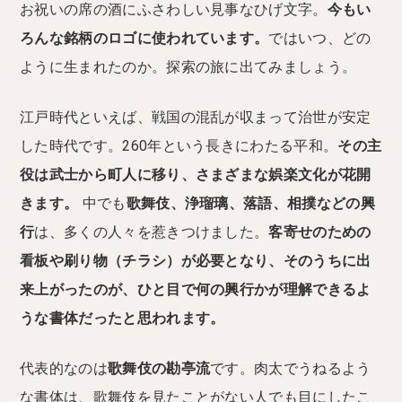
お祝いの席の酒にふさわしい見事なひげ文字。
今もい
ろんな銘柄のロゴに使われています。
ではいつ、どの
ように生まれたのか。探索の旅に出てみましょう。
江戸時代といえば、戦国の混乱が収まって治世が安定
した時代です。260年という長きにわたる平和。
その主
役は武士から町人に移り、さまざまな娯楽文化が花開
きます。
中でも
歌舞伎、浄瑠璃、落語、相撲などの興
行
は、多くの人々を惹きつけました。
客寄せのための
看板や刷り物（チラシ）が必要となり、そのうちに出
来上がったのが、ひと目で何の興行かが理解できるよ
うな書体だったと思われます。
代表的なのは
歌舞伎の勘亭流
です。肉太でうねるよう
な書体は、歌舞伎を見たことがない人でも目にしたこ