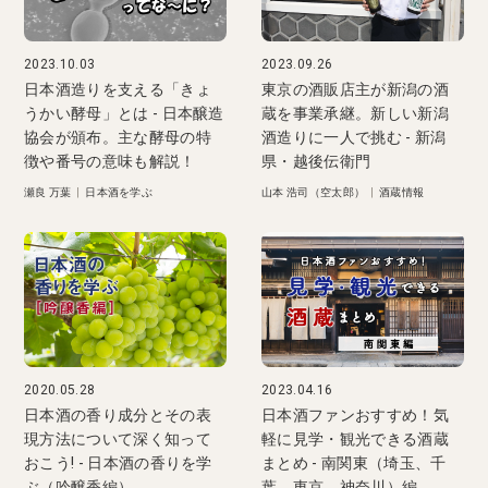
2023.10.03
2023.09.26
日本酒造りを支える「きょ
東京の酒販店主が新潟の酒
うかい酵母」とは - 日本醸造
蔵を事業承継。新しい新潟
協会が頒布。主な酵母の特
酒造りに一人で挑む - 新潟
徴や番号の意味も解説！
県・越後伝衛門
瀬良 万葉
|
日本酒を学ぶ
山本 浩司（空太郎）
|
酒蔵情報
2020.05.28
2023.04.16
日本酒の香り成分とその表
日本酒ファンおすすめ！気
現方法について深く知って
軽に見学・観光できる酒蔵
おこう! - 日本酒の香りを学
まとめ - 南関東（埼玉、千
ぶ（吟醸香編）
葉、東京、神奈川）編