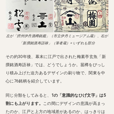
左が「摂州伊丹酒樽銘鑑」（市立伊丹ミュージアム蔵）、右が
「新撰銘酒寿語禄」（筆者蔵）= いずれも部分
その約30年後、幕末に江戸で出された梅素亭玄魚「新
撰銘酒寿語禄」では、どうでしょうか。菰樽をびっし
り積み上げた迫力あるデザインの刷り物で、関東を中
心に76銘柄を紹介しています。
同じ分類をしてみると、
1の「意識的なひげ文字」は5
割にも上がります。
この間にデザインの意識が高まっ
たのか、江戸と上方の地域差があるのか、はっきりは