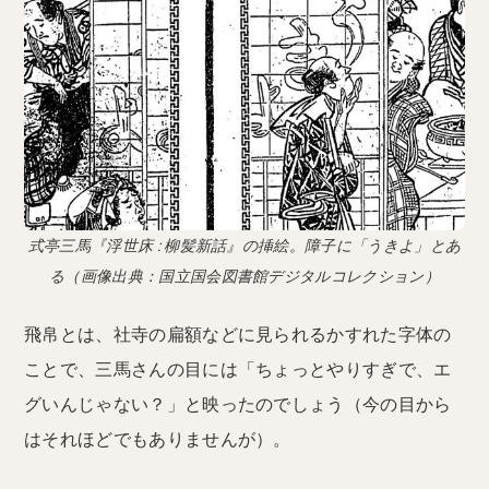
式亭三馬『浮世床 : 柳髪新話』の挿絵。障子に「うきよ」とあ
る（画像出典：国立国会図書館デジタルコレクション）
飛帛とは、社寺の扁額などに見られるかすれた字体の
ことで、三馬さんの目には「ちょっとやりすぎで、エ
グいんじゃない？」と映ったのでしょう（今の目から
はそれほどでもありませんが）。