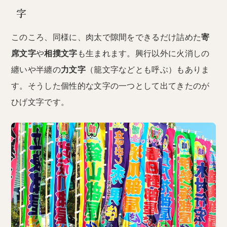
字
このころ、同様に、肉太で隙間をできるだけ詰めた
寄
席文字
や
相撲文字
も生まれます。興行以外に火消しの
纏いや半纏の
力文字
（籠文字などとも呼ぶ）もありま
す。そうした個性的な文字の一つとして出てきたのが
ひげ文字です。