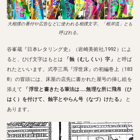
大相撲の番付や広告などに使われる相撲文字。「根岸流」とも
呼ばれる。
谷峯蔵『日本レタリング史』（岩崎美術社,1992）によ
ると、ひげ文字はもとは
「蝕（むしくい）字」
と呼ば
れたといいます。式亭三馬『浮世床』の初編巻上（183
8）の冒頭には、床屋の店先に書かれた屋号の挿し絵を
添えて
「浮世と書きたる筆法は……無理な所に飛帛（ひ
はく）を付けて、蝕字とやらん号（なづ）けたる」
と
あります。