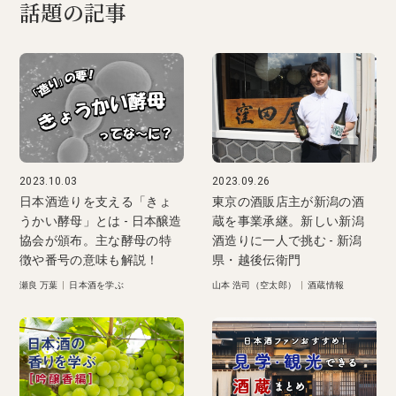
話題の記事
2023.10.03
2023.09.26
日本酒造りを支える「きょ
東京の酒販店主が新潟の酒
うかい酵母」とは - 日本醸造
蔵を事業承継。新しい新潟
協会が頒布。主な酵母の特
酒造りに一人で挑む - 新潟
徴や番号の意味も解説！
県・越後伝衛門
瀬良 万葉
|
日本酒を学ぶ
山本 浩司（空太郎）
|
酒蔵情報