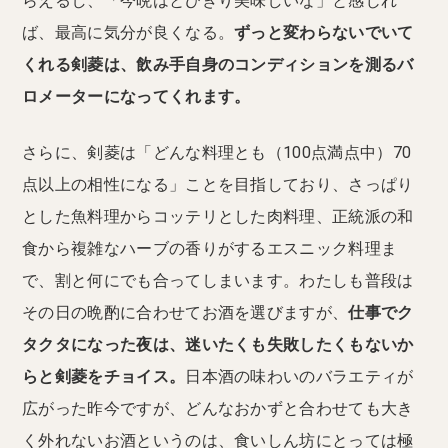
らえるし、「今晩はとびきり美味しいな」と感じれ
ば、最高に気分が良くなる。
ずっと変わらないでいて
くれる剣菱は、飲み手自身のコンディションを測るバ
ロメーターになってくれます。
さらに、剣菱は「どんな料理とも（100点満点中）70
点以上の相性になる」ことを目指しており、さっぱり
とした魚料理からコッテリとした肉料理、正統派の和
食から複雑なハーブの香りがするエスニック料理ま
で、割と何にでも合ってしまいます。わたしも普段は
その日の晩酌に合わせてお酒を選びますが、
仕事でク
タクタになった夜は、迷いたくも失敗したくもないか
らと剣菱をチョイス。
日本酒の味わいのバラエティが
広がった昨今ですが、どんなおかずと合わせても大き
く外れないお酒というのは、食いしん坊にとっては極