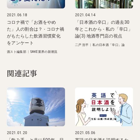
2021.06.18
2021.04.14
コロナ禍で「お酒をやめ
「日本酒の辛口」の過去30
た」人の割合は？ - コロナ禍
年とこれから - 私の「辛口」
がもたらした飲酒習慣変化
論(3) 地酒専門店の視点
をアンケート
二戸 浩平
|
私の日本酒「辛口」論
酒スト編集部
|
SAKE業界の新潮流
関連記事
2021.01.20
2021.05.06