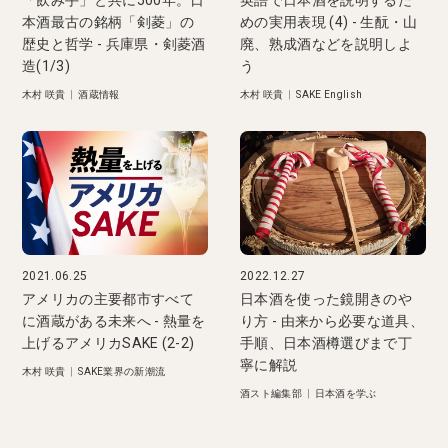
「飲み手」と共に500年。日
英語で日本酒を説明するた
本酒最古の銘柄「剣菱」の
めの実用表現 (4) - 生酛・山
歴史と哲学 - 兵庫県・剣菱酒
廃、熟成酒などを説明しよ
造(1/3)
う
木村 咲貴
|
酒蔵情報
木村 咲貴
|
SAKE English
2021.06.25
2022.12.27
アメリカの主要都市すべて
日本酒を使った鏡開きのや
に酒蔵がある未来へ - 熱量を
り方 - 由来から必要な道具、
上げるアメリカSAKE (2-2)
手順、日本酒樽選びまで丁
寧に解説
木村 咲貴
|
SAKE業界の新潮流
酒スト編集部
|
日本酒を学ぶ