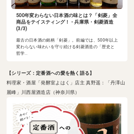
500年変わらない日本酒の味とは？「剣菱」全
商品をテイスティング！ - 兵庫県・剣菱酒造
(3/3)
最古の日本酒の銘柄「剣菱」。前編では、500年以上
変わらない味わいを守り続ける剣菱酒造の「歴史と
哲学...
【シリーズ：定番酒への愛を熱く語る】
料理家・酒屋「発酵室よはく」店主 真野遥：「丹澤山
麗峰」川西屋酒造店（神奈川県）