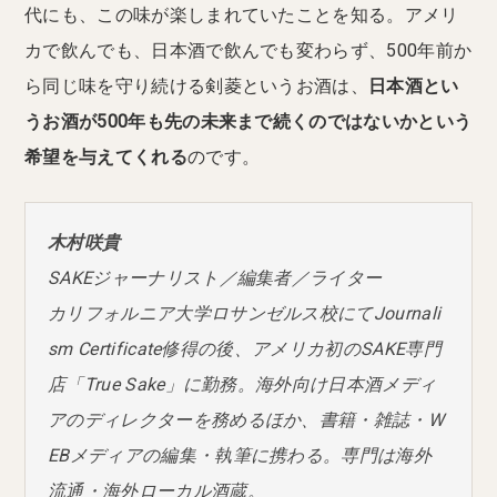
代にも、この味が楽しまれていたことを知る。アメリ
カで飲んでも、日本酒で飲んでも変わらず、500年前か
ら同じ味を守り続ける剣菱というお酒は、
日本酒とい
うお酒が500年も先の未来まで続くのではないかという
希望を与えてくれる
のです。
木村咲貴
SAKEジャーナリスト／編集者／ライター
カリフォルニア大学ロサンゼルス校にてJournali
sm Certificate修得の後、アメリカ初のSAKE専門
店「True Sake」に勤務。海外向け日本酒メディ
アのディレクターを務めるほか、書籍・雑誌・W
EBメディアの編集・執筆に携わる。専門は海外
流通・海外ローカル酒蔵。