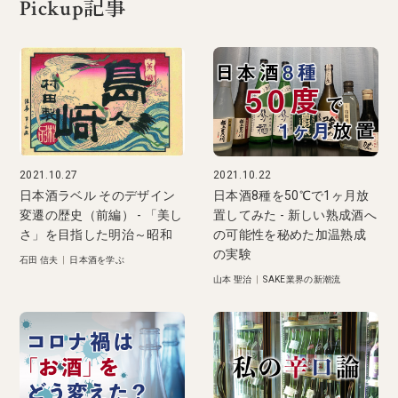
Pickup記事
2021.10.27
2021.10.22
日本酒ラベル そのデザイン
日本酒8種を50℃で1ヶ月放
変遷の歴史（前編） - 「美し
置してみた - 新しい熟成酒へ
さ」を目指した明治～昭和
の可能性を秘めた加温熟成
の実験
石田 信夫
|
日本酒を学ぶ
山本 聖治
|
SAKE業界の新潮流