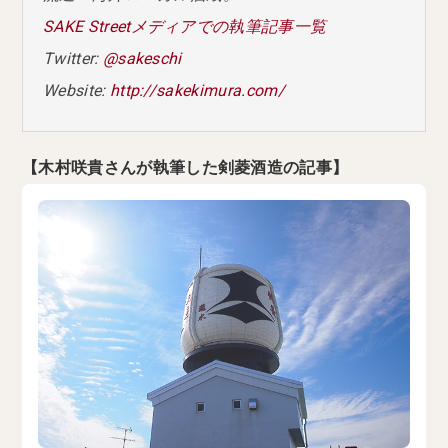
SAKE Streetメディアでの執筆記事一覧
Twitter:
@sakeschi
Website:
http://sakekimura.com/
【木村咲貴さんが執筆した剣菱酒造の記事】