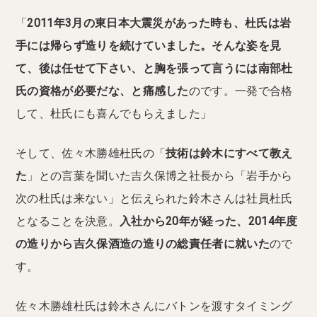
「
2011年3月の東日本大震災があった時も、杜氏は岩
手には帰らず造りを続けていました。そんな姿を見
て、後は任せて下さい、と胸を張って言うには南部杜
氏の資格が必要だな、と痛感した
のです。一発で合格
して、杜氏にも喜んでもらえました」
そして、佐々木勝雄杜氏の「
技術は鈴木にすべて教え
た
」との言葉を聞いた吉久保博之社長から「岩手から
次の杜氏は来ない」と伝えられた鈴木さんは社員杜氏
となることを決意。
入社から20年が経った、2014年度
の造りから吉久保酒造の造りの総責任者に就いた
ので
す。
佐々木勝雄杜氏は鈴木さんにバトンを渡すタイミング