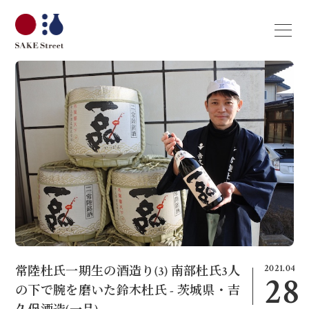
2021.04
常陸杜氏一期生の酒造り(3) 南部杜氏3人
28
の下で腕を磨いた鈴木杜氏 - 茨城県・吉