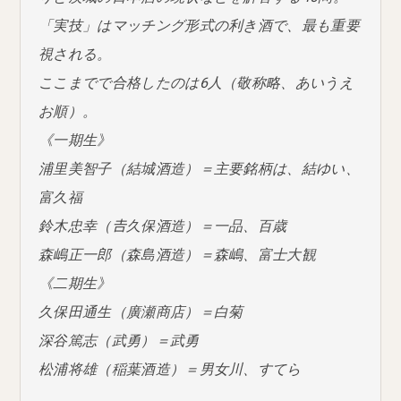
「実技」はマッチング形式の利き酒で、最も重要
視される。
ここまでで合格したのは6人（敬称略、あいうえ
お順）。
《一期生》
浦里美智子（結城酒造）＝主要銘柄は、結ゆい、
富久福
鈴木忠幸（𠮷久保酒造）＝一品、百歳
森嶋正一郎（森島酒造）＝森嶋、富士大観
《二期生》
久保田通生（廣瀬商店）＝白菊
深谷篤志（武勇）＝武勇
松浦将雄（稲葉酒造）＝男女川、すてら