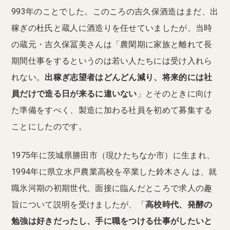
993年のことでした。このころの吉久保酒造はまだ、出
稼ぎの杜氏と蔵人に酒造りを任せていましたが、当時
の蔵元・吉久保冨美さんは「農閑期に家族と離れて長
期間仕事をするというのは若い人たちには受け入れら
れない。
出稼ぎ志望者はどんどん減り、将来的には社
員だけで造る日が来るに違いない
」とそのときに向け
た準備をすべく、製造に加わる社員を初めて募集する
ことにしたのです。
1975年に茨城県勝田市（現ひたちなか市）に生まれ、
1994年に県立水戸農業高校を卒業した鈴木さん は、就
職氷河期の初期世代。面接に臨んだところで求人の趣
旨について説明を受けましたが、「
高校時代、発酵の
勉強は好きだったし、手に職をつける仕事がしたいと