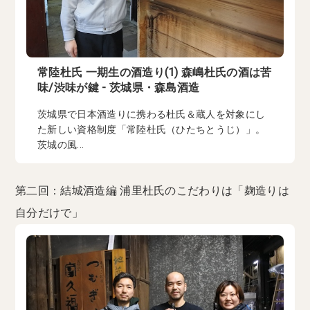
常陸杜氏 一期生の酒造り(1) 森嶋杜氏の酒は苦
味/渋味が鍵 - 茨城県・森島酒造
茨城県で日本酒造りに携わる杜氏＆蔵人を対象にし
た新しい資格制度「常陸杜氏（ひたちとうじ）」。
茨城の風...
第二回：結城酒造編 浦里杜氏のこだわりは「麹造りは
自分だけで」