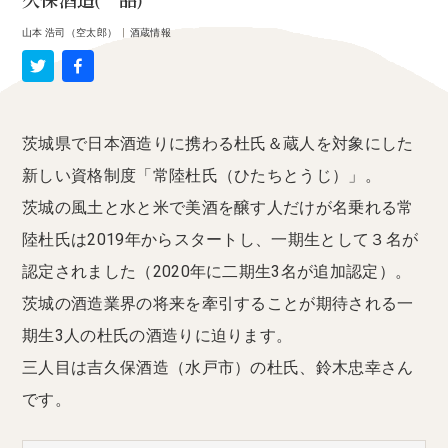
久保酒造(一品)
山本 浩司（空太郎）
|
酒蔵情報
茨城県で日本酒造りに携わる杜氏＆蔵人を対象にした
新しい資格制度「常陸杜氏（ひたちとうじ）」。
茨城の風土と水と米で美酒を醸す人だけが名乗れる常
陸杜氏は2019年からスタートし、一期生として３名が
認定されました（2020年に二期生3名が追加認定）。
茨城の酒造業界の将来を牽引することが期待される一
期生3人の杜氏の酒造りに迫ります。
三人目は吉久保酒造（水戸市）の杜氏、鈴木忠幸さん
です。