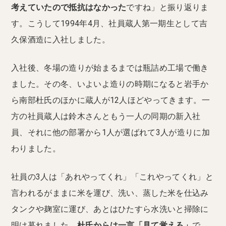
考えていたので抵抗はなかった
ですね」と振り返りま
す。こうして1994年4月、社員蔵人第一期生として吉
久保酒造に入社しました。
入社後、冬場の造りが始まるまでは瓶詰め工場で働き
ました。その冬、いよいよ造りの時期になると岩手か
ら南部杜氏のほかに蔵人が12人ほどやってきます。一
方の社員蔵人は鈴木さんともう一人の同期の新入社
員、それに他の部署から1人が選ばれて3人が造りに加
わりました。
社員の3人は「あれやってくれ」「これやってくれ」と
言われるがままに米を運び、洗い、蒸した米を仕込み
タンクや麹室に運び、あとはひたすら水洗いと掃除に
明け暮れました。
杜氏からは一言「見て覚えろ」
で、