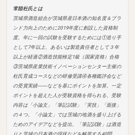
常陸杜氏とは
茨城県酒造組合が茨城県産日本酒の知名度＆ブラ
ンド力向上のために2019年度に創設した資格制
度。年に一回の試験を受験するためには①造り手
として7年以上、あるいは製造責任者として３年
以上が経過②酒造技能検定1級（国家資格）合格
③茨城県産業技術イノベーションセンター主催の
杜氏育成コースなどの研修受講④各種鑑評会など
の受賞実績――などを基にポイントを加算。一定
ポイントを超えた人が受験資格を得られる。受験
内容は「小論文」「筆記試験」「実技」「面接」
の４つ。「小論文」では茨城の地酒を盛り上げる
ためのアイデアなどを提出。「筆記試験」は酒造
りと茨城の日本酒の現状などを解答する40問。