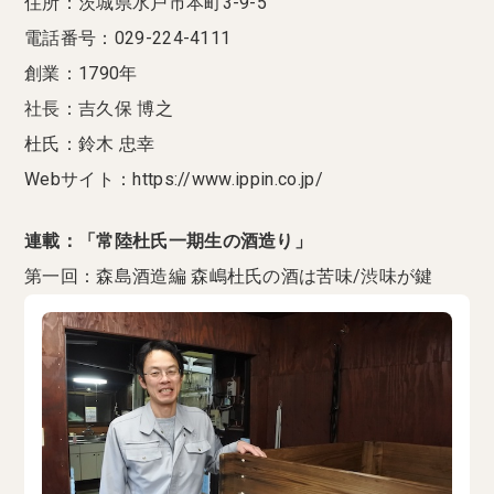
住所：茨城県水戸市本町3-9-5
電話番号：029-224-4111
創業：1790年
社長：吉久保 博之
杜氏：鈴木 忠幸
Webサイト：https://www.ippin.co.jp/
連載：「常陸杜氏一期生の酒造り」
第一回：森島酒造編 森嶋杜氏の酒は苦味/渋味が鍵