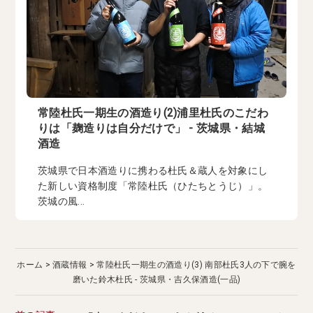
常陸杜氏一期生の酒造り(2)浦里杜氏のこだわ
りは「麹造りは自分だけで」 - 茨城県・結城
酒造
茨城県で日本酒造りに携わる杜氏＆蔵人を対象にし
た新しい資格制度「常陸杜氏（ひたちとうじ）」。
茨城の風...
ホーム
酒蔵情報
常陸杜氏一期生の酒造り(3) 南部杜氏3人の下で腕を
磨いた鈴木杜氏 - 茨城県・吉久保酒造(一品)