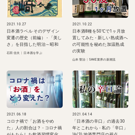
2021.10.27
2021.10.22
日本酒ラベル そのデザイン
日本酒8種を50℃で1ヶ月放
変遷の歴史（前編） - 「美し
置してみた - 新しい熟成酒へ
さ」を目指した明治～昭和
の可能性を秘めた加温熟成
の実験
石田 信夫
|
日本酒を学ぶ
山本 聖治
|
SAKE業界の新潮流
2021.06.18
2021.04.14
コロナ禍で「お酒をやめ
「日本酒の辛口」の過去30
た」人の割合は？ - コロナ禍
年とこれから - 私の「辛口」
がもたらした飲酒習慣変化
論(3) 地酒専門店の視点