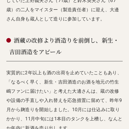
していた上野義夫さん（71歳）と鈴木英夫さん（67
歳）の二人をマイスター（製造責任者）に迎え、大邊
さん自身も蔵人として造りに参加しています。
酒蔵の改修より酒造りを前倒し、新生・
吉田酒造をアピール
実質的に2年以上も酒の出荷を止めていたこともあり、
「なるべく早く、新生・吉田酒造のお酒を地元の竹生
嶋ファンに届けたい」と考えた大邊さんは、蔵の改修
や設備の手直しや入れ替えを応急措置に留めて、昨年9
月から麹造りを開始しました。10月には仕込みに取り
かかり、11月中旬には1本目のタンクを上槽し、なんと
か年内に新酒を売り出します。