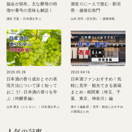
協会が頒布。主な酵母の特
酒造りに一人で挑む - 新潟
徴や番号の意味も解説！
県・越後伝衛門
瀬良 万葉
|
日本酒を学ぶ
山本 浩司（空太郎）
|
酒蔵情報
2020.05.28
2023.04.16
日本酒の香り成分とその表
日本酒ファンおすすめ！気
現方法について深く知って
軽に見学・観光できる酒蔵
おこう! - 日本酒の香りを学
まとめ - 南関東（埼玉、千
ぶ（吟醸香編）
葉、東京、神奈川）編
山岸 勇太（ニトロン）
|
日本酒を学ぶ
酒スト編集部
|
見学・観光におすすめ
の酒蔵まとめ