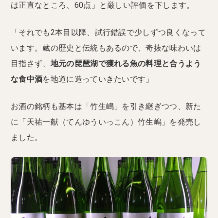
は正直なところ、60点」と厳しい評価を下します。
「それでも2本目以降、試行錯誤で少しずつ良くなって
います。蔵の歴史と伝統もあるので、奇抜な味わいは
目指さず、
地元の琵琶湖で獲れる魚の料理と合うよう
な食中酒
を地道に造っていきたいです」
お酒の銘柄も基本は「竹生嶋」を引き継ぎつつ、新た
に「天祐一献（てんゆういっこん）竹生嶋」を発売し
ました。