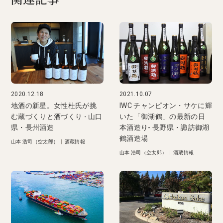
関連記事
2020.12.18
2021.10.07
地酒の新星。女性杜氏が挑
IWC チャンピオン・サケに輝
む蔵づくりと酒づくり - 山口
いた「御湖鶴」の最新の日
県・長州酒造
本酒造り- 長野県・諏訪御湖
鶴酒造場
山本 浩司（空太郎）
|
酒蔵情報
山本 浩司（空太郎）
|
酒蔵情報