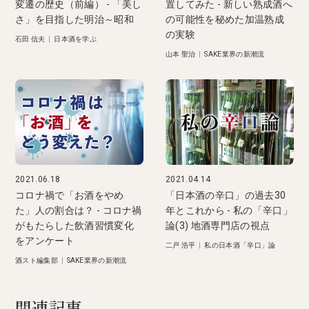
変遷の歴史（前編） - 「美し
置してみた - 新しい熟成酒へ
さ」を目指した明治～昭和
の可能性を秘めた加温熟成
の実験
石田 信夫
|
日本酒を学ぶ
山本 聖治
|
SAKE業界の新潮流
2021.06.18
2021.04.14
コロナ禍で「お酒をやめ
「日本酒の辛口」の過去30
た」人の割合は？ - コロナ禍
年とこれから - 私の「辛口」
がもたらした飲酒習慣変化
論(3) 地酒専門店の視点
をアンケート
二戸 浩平
|
私の日本酒「辛口」論
酒スト編集部
|
SAKE業界の新潮流