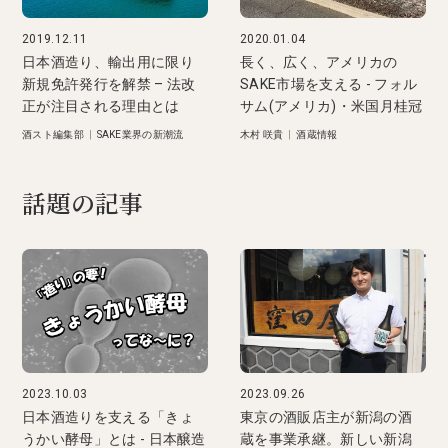
2019.12.11
2020.01.04
日本酒造り、輸出用に限り
長く、広く、アメリカの
新規免許発行を解禁 – 法改
SAKE市場を支える - フォル
正が注目される理由とは
サム(アメリカ)・米国月桂冠
酒スト編集部
|
SAKE業界の新潮流
木村 咲貴
|
酒蔵情報
話題の記事
2023.10.03
2023.09.26
日本酒造りを支える「きょ
東京の酒販店主が新潟の酒
うかい酵母」とは - 日本醸造
蔵を事業承継。新しい新潟