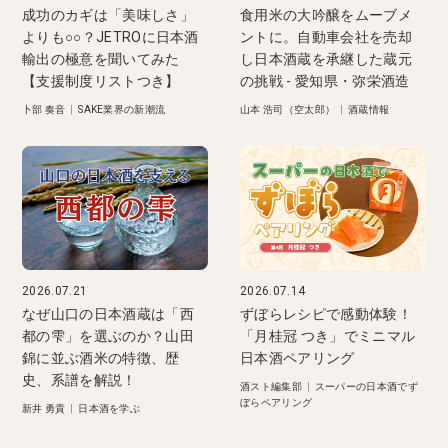
成功のカギは「美味しさ」
食用米の大吟醸をムーブメ
よりも○○？JETROに日本酒
ントに。自動車会社を売却
輸出の極意を聞いてみた
し日本酒蔵を承継した蔵元
【支援制度リストつき】
の挑戦 - 愛知県・弥栄酒造
卜部 奏音
|
SAKE業界の新潮流
山本 浩司（空太郎）
|
酒蔵情報
2026.07.21
2026.07.14
なぜ山口の日本酒蔵は「西
ずぼらレシピで感動体験！
都の雫」を選ぶのか？山田
「月桂冠 つき」でミニマル
錦に並ぶ酒米の特徴、歴
日本酒ペアリング
史、系譜を解説！
酒スト編集部
|
スーパーの日本酒でず
ぼらペアリング
新井 勇貴
|
日本酒を学ぶ