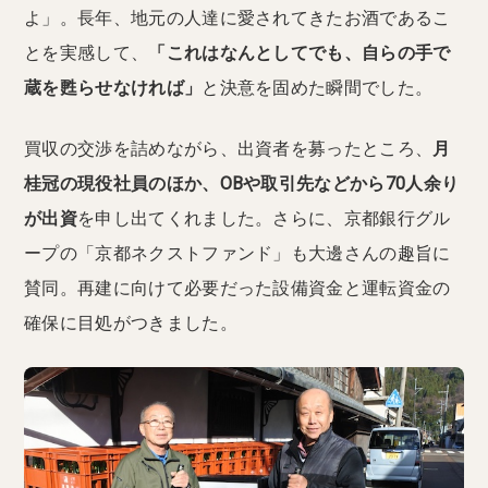
よ」。長年、地元の人達に愛されてきたお酒であるこ
とを実感して、
「これはなんとしてでも、自らの手で
蔵を甦らせなければ」
と決意を固めた瞬間でした。
買収の交渉を詰めながら、出資者を募ったところ、
月
桂冠の現役社員のほか、OBや取引先などから70人余り
が出資
を申し出てくれました。さらに、京都銀行グル
ープの「京都ネクストファンド」も大邊さんの趣旨に
賛同。再建に向けて必要だった設備資金と運転資金の
確保に目処がつきました。