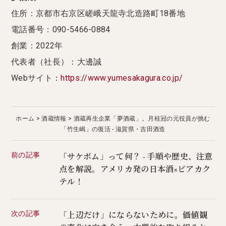
住所：京都市右京区嵯峨天龍寺北造路町18番地
電話番号：090-5466-0884
創業：2022年
代表者（社長）：大邊誠
Webサイト：
https://www.yumesakagura.co.jp/
ホーム
酒蔵情報
酒蔵再生企業「夢酒蔵」。月桂冠の元役員が挑む
「竹生嶋」の復活 - 滋賀県・吉田酒造
前の記事
「サケボム」って何？ - 手順や歴史、注意
点を解説。アメリカ発の日本酒×ビアカク
テル！
次の記事
「上辺だけ」にならないために。価値観