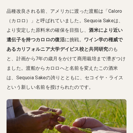
品種改良される前、アメリカに渡った渡船は「Caloro
（カロロ）」と呼ばれていました。Sequoia Sakeは、
より安定した原料米の確保を目指し、
酒米により近い
遺伝子を持つカロロの復活
に挑戦。
ワイン学の権威で
あるカリフォルニア大学デイビス校と共同研究
のも
と、計画から7年の歳月をかけて商用栽培まで漕ぎつけ
ました。渡船からカロロへと名前を変えたこの酒米
は、Sequoia Sakeの誇りとともに、セコイヤ・ライス
という新しい名前を授けられたのです。