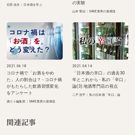
の実験
石田 信夫
|
日本酒を学ぶ
山本 聖治
|
SAKE業界の新潮流
2021.06.18
2021.04.14
コロナ禍で「お酒をやめ
「日本酒の辛口」の過去30
た」人の割合は？ - コロナ禍
年とこれから - 私の「辛口」
がもたらした飲酒習慣変化
論(3) 地酒専門店の視点
をアンケート
二戸 浩平
|
私の日本酒「辛口」論
酒スト編集部
|
SAKE業界の新潮流
関連記事