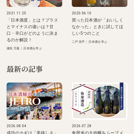
2021.11.25
2020.06.10
「日本酒度」とは？プラス
買った日本酒が「おいしく
とマイナスの違いは？甘
なかった」ときに試してほ
口・辛口がどのように決ま
しい5つのこと
るのか解説！
二戸 浩平
|
日本酒を学ぶ
瀬良 万葉
|
日本酒を学ぶ
最新の記事
2026.08.04
2026.07.28
成功のカギは「美味しさ」
食用米の大吟醸をムーブメ