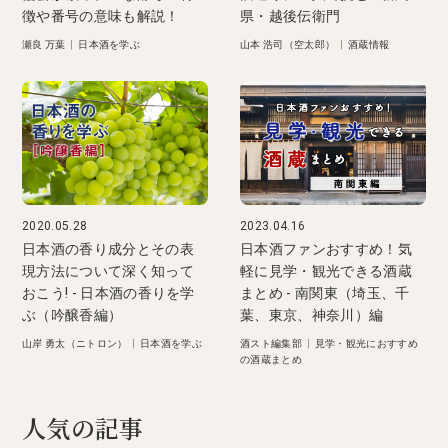
徴や番号の意味も解説！
県・越後伝衛門
瀬良 万葉
|
日本酒を学ぶ
山本 浩司（空太郎）
|
酒蔵情報
2020.05.28
2023.04.16
日本酒の香り成分とその表
日本酒ファンおすすめ！気
現方法について深く知って
軽に見学・観光できる酒蔵
おこう! - 日本酒の香りを学
まとめ - 南関東（埼玉、千
ぶ（吟醸香編）
葉、東京、神奈川）編
山岸 勇太（ニトロン）
|
日本酒を学ぶ
酒スト編集部
|
見学・観光におすすめ
の酒蔵まとめ
人気の記事