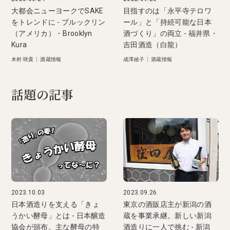
大都会ニューヨークでSAKE
目指すのは「永平寺テロワ
をトレンドに - ブルックリン
ール」と「持続可能な日本
（アメリカ）・Brooklyn
酒づくり」の両立 - 福井県・
Kura
吉田酒造（白龍）
木村 咲貴
|
酒蔵情報
成澤綾子
|
酒蔵情報
話題の記事
2023.10.03
2023.09.26
日本酒造りを支える「きょ
東京の酒販店主が新潟の酒
うかい酵母」とは - 日本醸造
蔵を事業承継。新しい新潟
協会が頒布。主な酵母の特
酒造りに一人で挑む - 新潟