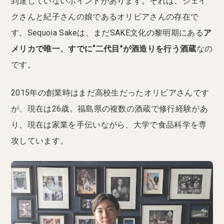
到達していないポイントがあります。それは、ジェイ
クさんと紀子さんの娘であるオリビアさんの存在で
す。Sequoia Sakeは、まだSAKE文化の黎明期にある
ア
メリカで唯一、すでに“二代目”が酒造りを行う酒蔵
なの
です。
2015年の創業時はまだ高校生だったオリビアさんです
が、現在は26歳。福島県の複数の酒蔵で修行経験があ
り、現在は家業を手伝いながら、大学で食品科学を専
攻しています。