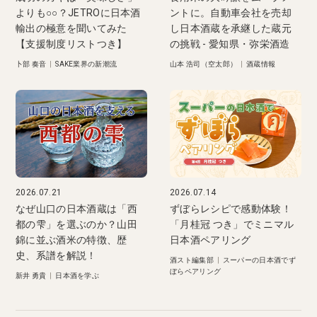
よりも○○？JETROに日本酒
ントに。自動車会社を売却
輸出の極意を聞いてみた
し日本酒蔵を承継した蔵元
【支援制度リストつき】
の挑戦 - 愛知県・弥栄酒造
卜部 奏音
|
SAKE業界の新潮流
山本 浩司（空太郎）
|
酒蔵情報
2026.07.21
2026.07.14
なぜ山口の日本酒蔵は「西
ずぼらレシピで感動体験！
都の雫」を選ぶのか？山田
「月桂冠 つき」でミニマル
錦に並ぶ酒米の特徴、歴
日本酒ペアリング
史、系譜を解説！
酒スト編集部
|
スーパーの日本酒でず
ぼらペアリング
新井 勇貴
|
日本酒を学ぶ