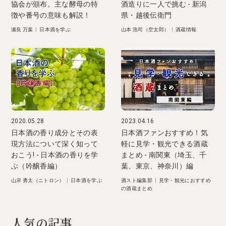
協会が頒布。主な酵母の特
酒造りに一人で挑む - 新潟
徴や番号の意味も解説！
県・越後伝衛門
瀬良 万葉
|
日本酒を学ぶ
山本 浩司（空太郎）
|
酒蔵情報
2020.05.28
2023.04.16
日本酒の香り成分とその表
日本酒ファンおすすめ！気
現方法について深く知って
軽に見学・観光できる酒蔵
おこう! - 日本酒の香りを学
まとめ - 南関東（埼玉、千
ぶ（吟醸香編）
葉、東京、神奈川）編
山岸 勇太（ニトロン）
|
日本酒を学ぶ
酒スト編集部
|
見学・観光におすすめ
の酒蔵まとめ
人気の記事