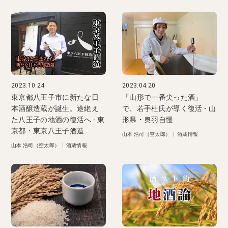
2023.10.24
2023.04.20
東京都八王子市に新たな日
「山形で一番尖った酒」
本酒醸造蔵が誕生。途絶え
で、若手杜氏が導く復活 - 山
た八王子の地酒の復活へ - 東
形県・奥羽自慢
京都・東京八王子酒造
山本 浩司（空太郎）
|
酒蔵情報
山本 浩司（空太郎）
|
酒蔵情報