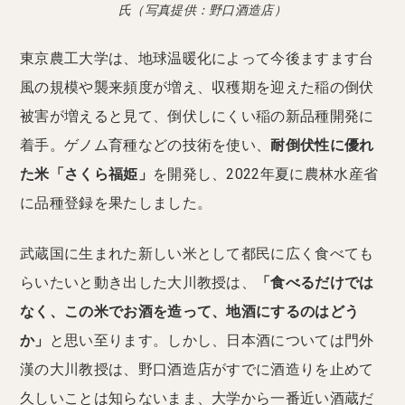
氏（写真提供：野口酒造店）
東京農工大学は、地球温暖化によって今後ますます台
風の規模や襲来頻度が増え、収穫期を迎えた稲の倒伏
被害が増えると見て、倒伏しにくい稲の新品種開発に
着手。ゲノム育種などの技術を使い、
耐倒伏性に優れ
た米「さくら福姫」
を開発し、2022年夏に農林水産省
に品種登録を果たしました。
武蔵国に生まれた新しい米として都民に広く食べても
らいたいと動き出した大川教授は、
「食べるだけでは
なく、この米でお酒を造って、地酒にするのはどう
か」
と思い至ります。しかし、日本酒については門外
漢の大川教授は、野口酒造店がすでに酒造りを止めて
久しいことは知らないまま、大学から一番近い酒蔵だ