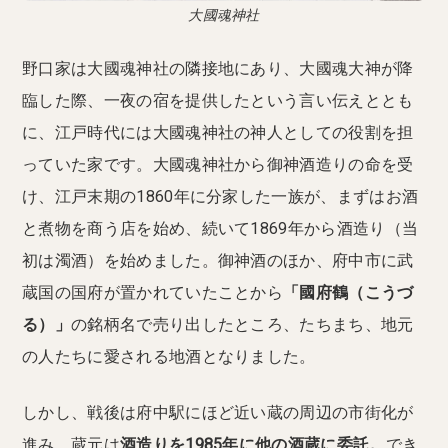
大國魂神社
野口家は大國魂神社の隣接地にあり、大國魂大神が降
臨した際、一夜の宿を提供したという言い伝えととも
に、江戸時代には大國魂神社の神人としての役割を担
っていた家です。大國魂神社から御神酒造りの命を受
け、江戸末期の1860年に分家した一族が、まずはお酒
と煮物を商う店を始め、続いて1869年から酒造り（当
初は濁酒）を始めました。御神酒のほか、府中市に武
蔵国の国府が置かれていたことから
「國府鶴（こうづ
る）」
の銘柄名で売り出したところ、たちまち、地元
の人たちに愛される地酒となりました。
しかし、戦後は府中駅にほど近い蔵の周辺の市街化が
進み、蔵元は
酒造りを1985年に他の酒蔵に委託。
でき