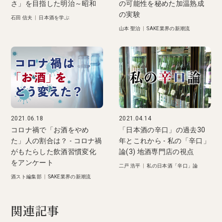
さ」を目指した明治～昭和
の可能性を秘めた加温熟成
の実験
石田 信夫
|
日本酒を学ぶ
山本 聖治
|
SAKE業界の新潮流
2021.06.18
2021.04.14
コロナ禍で「お酒をやめ
「日本酒の辛口」の過去30
た」人の割合は？ - コロナ禍
年とこれから - 私の「辛口」
がもたらした飲酒習慣変化
論(3) 地酒専門店の視点
をアンケート
二戸 浩平
|
私の日本酒「辛口」論
酒スト編集部
|
SAKE業界の新潮流
関連記事