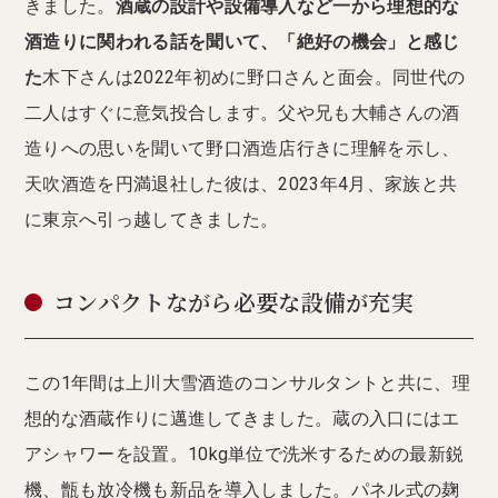
きました。
酒蔵の設計や設備導入など一から理想的な
酒造りに関われる話を聞いて、「絶好の機会」と感じ
た
木下さんは2022年初めに野口さんと面会。同世代の
二人はすぐに意気投合します。父や兄も大輔さんの酒
造りへの思いを聞いて野口酒造店行きに理解を示し、
天吹酒造を円満退社した彼は、2023年4月、家族と共
に東京へ引っ越してきました。
コンパクトながら必要な設備が充実
この1年間は上川大雪酒造のコンサルタントと共に、理
想的な酒蔵作りに邁進してきました。蔵の入口にはエ
アシャワーを設置。10kg単位で洗米するための最新鋭
機、甑も放冷機も新品を導入しました。パネル式の麹