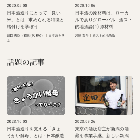
2020.05.08
2020.10.06
日本酒造りにとって「良い
日本酒の原材料は、ローカ
米」とは - 求められる特徴と
ルでありグローバル - 酒スト
格付けを学ぼう
的地酒論(1) 原材料
田口 忠臣（都良(TORA)）
|
日本酒を学
河島 泰斗
|
酒スト的地酒論
ぶ
話題の記事
2023.10.03
2023.09.26
日本酒造りを支える「きょ
東京の酒販店主が新潟の酒
うかい酵母」とは - 日本醸造
蔵を事業承継。新しい新潟