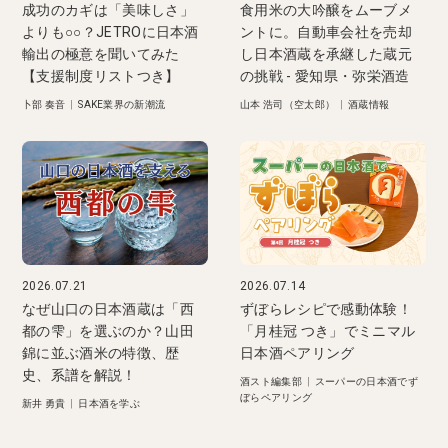
成功のカギは「美味しさ」
食用米の大吟醸をムーブメ
よりも○○？JETROに日本酒
ントに。自動車会社を売却
輸出の極意を聞いてみた
し日本酒蔵を承継した蔵元
【支援制度リストつき】
の挑戦 - 愛知県・弥栄酒造
卜部 奏音
|
SAKE業界の新潮流
山本 浩司（空太郎）
|
酒蔵情報
2026.07.21
2026.07.14
なぜ山口の日本酒蔵は「西
ずぼらレシピで感動体験！
都の雫」を選ぶのか？山田
「月桂冠 つき」でミニマル
錦に並ぶ酒米の特徴、歴
日本酒ペアリング
史、系譜を解説！
酒スト編集部
|
スーパーの日本酒でず
ぼらペアリング
新井 勇貴
|
日本酒を学ぶ