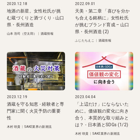
2020.12.18
2022.09.01
地酒の新星。女性杜氏が挑
天美・第二章 「喜びを分か
む蔵づくりと酒づくり - 山口
ち合える銘柄に」女性杜氏
県・長州酒造
が挑むブランド育成 – 山口
県・長州酒造 (2)
山本 浩司（空太郎）
|
酒蔵情報
ふじたちえこ
|
酒蔵情報
2023.12.19
2023.04.04
酒蔵を守る知恵 - 経験者と専
「上辺だけ」にならないた
門家に聞く火災予防の重要
めに。価値観の変化に向き
性
合う、本質的な取り組みと
は？ - 日本酒とSDGs (1/2)
木村 咲貴
|
SAKE業界の新潮流
木村 咲貴
|
SAKE業界の新潮流