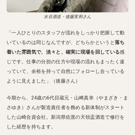
水谷酒造・後藤実和さん
「一人ひとりのスタッフが流れをしっかり把握して動
いているのは同じなんですが、どちらかというと
落ち
着いた雰囲気で、淡々と、確実に現場を回している
感
じです。仕事の分担の仕方や現場の流れもまったく違
っていて、余裕を持って自然にフォローし合っている
ように見えました」（後藤さん）
今期から、24歳の6代目蔵元・山﨑真幸（やまざき・ま
さゆき）さんが製造責任者を務める新体制がスタート
した山崎合資会社。新潟県佐渡の天領盃酒造で修行を
した経歴を持ちます。