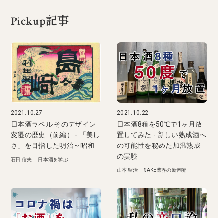
Pickup記事
2021.10.27
2021.10.22
日本酒ラベル そのデザイン
日本酒8種を50℃で1ヶ月放
変遷の歴史（前編） - 「美し
置してみた - 新しい熟成酒へ
さ」を目指した明治～昭和
の可能性を秘めた加温熟成
の実験
石田 信夫
|
日本酒を学ぶ
山本 聖治
|
SAKE業界の新潮流