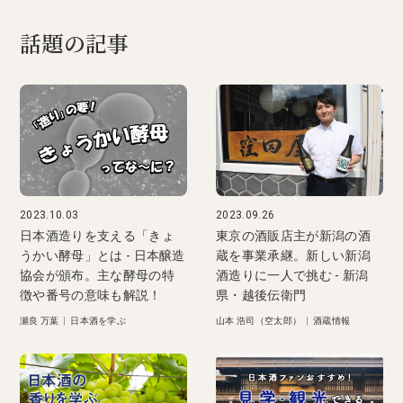
話題の記事
2023.10.03
2023.09.26
日本酒造りを支える「きょ
東京の酒販店主が新潟の酒
うかい酵母」とは - 日本醸造
蔵を事業承継。新しい新潟
協会が頒布。主な酵母の特
酒造りに一人で挑む - 新潟
徴や番号の意味も解説！
県・越後伝衛門
瀬良 万葉
|
日本酒を学ぶ
山本 浩司（空太郎）
|
酒蔵情報