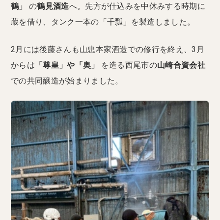
鶴」
の
鶴見酒造
へ。先方が仕込みを中休みする時期に
蔵を借り、タンク一本の「千瓢」を製造しました。
2月には後藤さんも山忠本家酒造での修行を終え、3月
からは
「尊皇」や「奥」
を造る西尾市の
山崎合資会社
での共同醸造が始まりました。