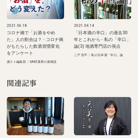
2021.06.18
2021.04.14
コロナ禍で「お酒をやめ
「日本酒の辛口」の過去30
た」人の割合は？ - コロナ禍
年とこれから - 私の「辛口」
がもたらした飲酒習慣変化
論(3) 地酒専門店の視点
をアンケート
二戸 浩平
|
私の日本酒「辛口」論
酒スト編集部
|
SAKE業界の新潮流
関連記事