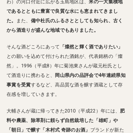
わ）の河口付近に広がる玉島地区は、
米の一大集積地
であるとともに豊富で良質な水にも恵まれてきまし
た。
また、
備中杜氏のふるさととしても知られ、古く
から酒造りが盛んな地域でもありました。
そんな酒どころにあって
「燦然と輝く酒でありたい」
との願いを込めて付けられた酒銘が、代表銘柄の「燦
然」。1996（平成8）年に菊池東さんが蔵元杜氏とし
て酒造りに携わると、
岡山県内の品評会で4年連続県知
事賞を受賞
するなど、高品質な酒を醸す酒蔵として存
在感を増していきます。
大輔さんが蔵に帰ってきた2010（平成22）年には、
肥
料や農薬、除草剤に頼らず自然栽培した「雄町」や
「朝日」で醸す「木村式 奇跡のお酒」
ブランドが新た