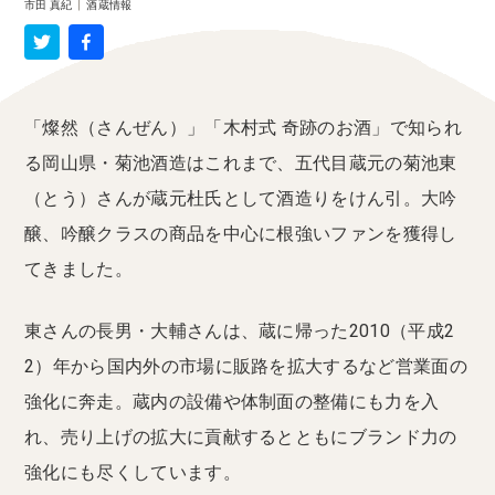
市田 真紀
|
酒蔵情報
「燦然（さんぜん）」「木村式 奇跡のお酒」で知られ
る岡山県・菊池酒造はこれまで、五代目蔵元の菊池東
（とう）さんが蔵元杜氏として酒造りをけん引。大吟
醸、吟醸クラスの商品を中心に根強いファンを獲得し
てきました。
東さんの長男・大輔さんは、蔵に帰った2010（平成2
2）年から国内外の市場に販路を拡大するなど営業面の
強化に奔走。蔵内の設備や体制面の整備にも力を入
れ、売り上げの拡大に貢献するとともにブランド力の
強化にも尽くしています。