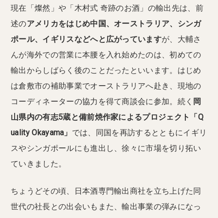
現在「燦然」や「木村式 奇跡のお酒」の輸出先は、前
述の
アメリカをはじめ中国、オーストラリア、シンガ
ポール、イギリスなどへと広がっています
が、大輔さ
んが海外での営業に本腰を入れ始めたのは、初めての
輸出からしばらく後のことだったといいます。はじめ
は倉敷市の補助事業でオーストラリアへ赴き、現地の
コーディネーターの協力を得て商談会に参加。続く
岡
山県内の有志5蔵と備前焼作家によるプロジェクト「Q
uality Okayama」
では、同国を再訪するとともにイギリ
スやシンガポールにも進出し、徐々に市場を切り拓い
ていきました。
ちょうどその頃、日本酒専門輸出商社を立ち上げた同
世代の社長との出会いもまた、輸出事業の弾みになっ