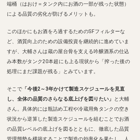
端桶（はおけ＝タンク内にお酒の一部が残った状態）
による品質の劣化が防げるメリットも。
このほかにもお酒をろ過するためのSFフィルターな
ど、酒質向上のための設備投資を継続的に進めていま
すが、大輔さんは蔵の屋台骨を支える吟醸酒系の仕込
み本数がタンク20本超にも上る現状から「搾った後の
処理にまだ課題が残る」とみています。
そこで
「今後2～3年かけて製造スケジュールを見直
し、全体の品質のさらなる底上げを図りたい」
と大輔
さん。具体的には瓶詰め工程や冷蔵用角タンクの空き
状況から逆算した製造スケジュールを組むことでお酒
の品質レベルの底上げを図るとともに、徹底した品質
管理態勢を構築することで製造の効率化を果たし、人