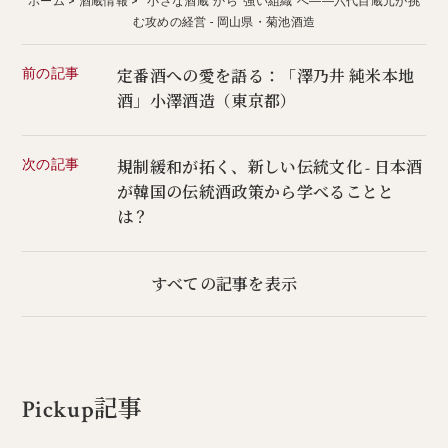
ホーム
酒蔵情報
“小さな酒蔵”から“強い組織”へ――六代目蔵元が挑
む攻めの経営 - 岡山県・菊池酒造
前の記事
定番酒への愛を語る：「澤乃井 純米本地
酒」小澤酒造（東京都）
次の記事
規制緩和が拓く、新しい伝統文化 - 日本酒
が韓国の伝統酒政策から学べることと
は？
すべての記事を表示
Pickup記事