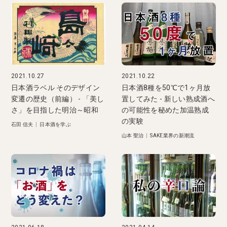
2021.10.27
2021.10.22
日本酒ラベル そのデザイン
日本酒8種を50℃で1ヶ月放
変遷の歴史（前編） - 「美し
置してみた - 新しい熟成酒へ
さ」を目指した明治～昭和
の可能性を秘めた加温熟成
の実験
石田 信夫
|
日本酒を学ぶ
山本 聖治
|
SAKE業界の新潮流