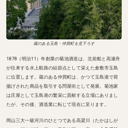
蔵のある玉島・仲買町を見下ろす
1878（明治11）年創業の菊池酒造は、北前船と高瀬舟
が往来する水上航路の結節点として栄えた倉敷市玉島
に位置します。蔵のある仲買町は、かつて玉島港で荷
揚げされた商品を取引する問屋街として発展。菊池家
は庄屋として玉島港の繁栄に貢献する立場にありまし
たが、その後、酒造業に転じて現在に至ります。
岡山三大一級河川のひとつである高梁川（たかはしが