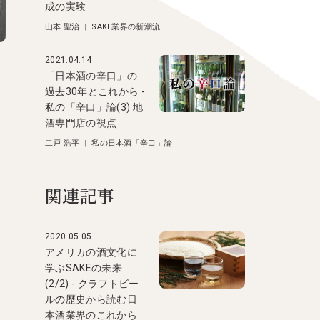
成の実験
山本 聖治
|
SAKE業界の新潮流
2021.04.14
「日本酒の辛口」の
過去30年とこれから -
私の「辛口」論(3) 地
酒専門店の視点
二戸 浩平
|
私の日本酒「辛口」論
関連記事
2020.05.05
アメリカの酒文化に
学ぶSAKEの未来
(2/2) - クラフトビー
ルの歴史から読む日
本酒業界のこれから