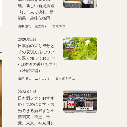
継。新しい新潟酒造
りに一人で挑む - 新
潟県・越後伝衛門
山本 浩司（空太郎）
|
酒蔵情報
2020.05.28
日本酒の香り成分と
その表現方法につい
て深く知っておこう!
- 日本酒の香りを学ぶ
（吟醸香編）
山岸 勇太（ニトロン）
|
日本酒を学ぶ
2023.04.16
日本酒ファンおすす
め！気軽に見学・観
光できる酒蔵まとめ -
南関東（埼玉、千
葉、東京、神奈川）