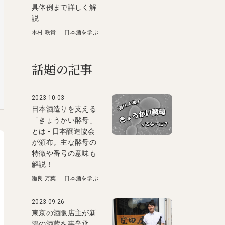
具体例まで詳しく解
説
木村 咲貴
|
日本酒を学ぶ
話題の記事
2023.10.03
日本酒造りを支える
「きょうかい酵母」
とは - 日本醸造協会
が頒布。主な酵母の
特徴や番号の意味も
解説！
瀬良 万葉
|
日本酒を学ぶ
2023.09.26
東京の酒販店主が新
潟の酒蔵を事業承