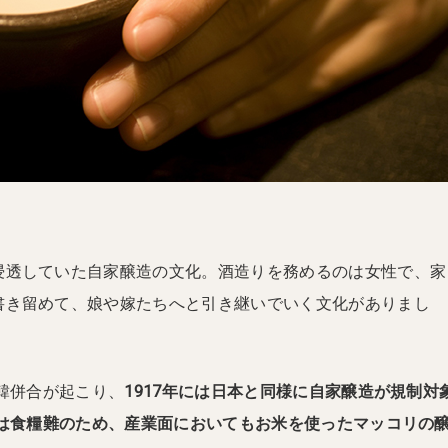
浸透していた自家醸造の文化。酒造りを務めるのは女性で、家
書き留めて、娘や嫁たちへと引き継いでいく文化がありまし
日韓併合が起こり、
1917年には日本と同様に自家醸造が規制対
年には食糧難のため、産業面においてもお米を使ったマッコリの