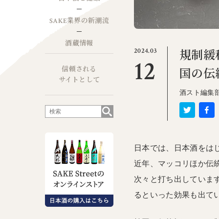
SAKE業界の新潮流
酒蔵情報
2024.03
規制緩
12
信頼される
国の伝
サイトとして
酒スト編集
日本では、日本酒をは
近年、マッコリほか伝
次々と打ち出していま
るといった効果も出て