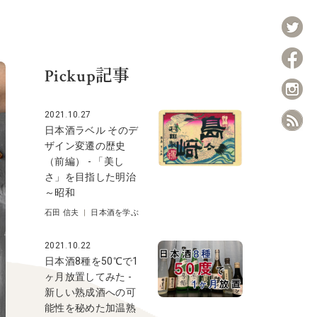
Pickup記事
2021.10.27
日本酒ラベル そのデ
ザイン変遷の歴史
（前編） - 「美し
さ」を目指した明治
～昭和
石田 信夫
|
日本酒を学ぶ
2021.10.22
日本酒8種を50℃で1
ヶ月放置してみた -
新しい熟成酒への可
能性を秘めた加温熟