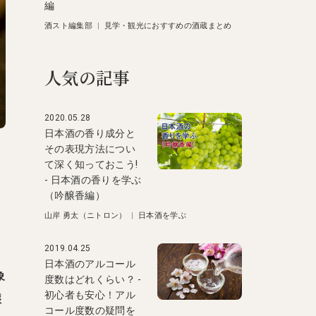
編
酒スト編集部
|
見学・観光におすすめの酒蔵まとめ
人気の記事
2020.05.28
日本酒の香り成分と
その表現方法につい
て深く知っておこう!
- 日本酒の香りを学ぶ
（吟醸香編）
山岸 勇太（ニトロン）
|
日本酒を学ぶ
2019.04.25
日本酒のアルコール
象
度数はどれくらい？ -
初心者も安心！アル
醸
コール度数の疑問を