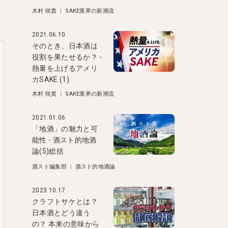
木村 咲貴
|
SAKE業界の新潮流
2021.06.10
そのとき、日本酒は
役割を果たせるか？ -
熱量を上げるアメリ
カSAKE (1)
木村 咲貴
|
SAKE業界の新潮流
2021.01.06
「地酒」の魅力と可
能性 - 酒スト的地酒
論(5)総括
酒スト編集部
|
酒スト的地酒論
2023.10.17
クラフトサケとは？
日本酒とどう違う
の？ 本来の意味から