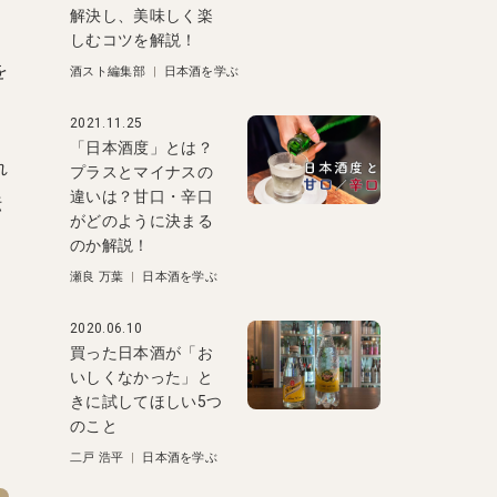
解決し、美味しく楽
しむコツを解説！
を
酒スト編集部
|
日本酒を学ぶ
2021.11.25
「日本酒度」とは？
れ
プラスとマイナスの
違いは？甘口・辛口
伝
がどのように決まる
のか解説！
瀬良 万葉
|
日本酒を学ぶ
2020.06.10
買った日本酒が「お
いしくなかった」と
きに試してほしい5つ
のこと
二戸 浩平
|
日本酒を学ぶ