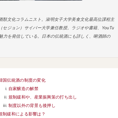
酒類文化コラムニスト。淑明女子大学美食文化最高位課程主
（セジョン）サイバー大学兼任教授。ラジオや書籍、YouTu
の魅力を発信している。日本の伝統酒にも詳しく、唎酒師の
韓国伝統酒の制度の変化
自家醸造の解禁
規制緩和や、産業振興策の打ち出し
制度以外の背景も後押し
規制緩和による影響は？