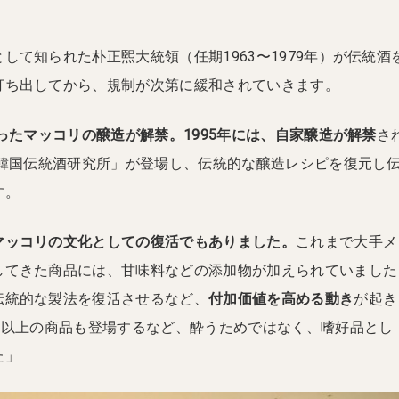
して知られた朴正煕大統領（任期1963〜1979年）が伝統酒
打ち出してから、規制が次第に緩和されていきます。
使ったマッコリの醸造が解禁。1995年には、自家醸造が解禁
さ
「韓国伝統酒研究所」が登場し、伝統的な醸造レシピを復元し
す。
マッコリの文化としての復活でもありました。
これまで大手メ
してきた商品には、甘味料などの添加物が加えられていました
伝統的な製法を復活させるなど、
付加価値を高める動き
が起き
ン以上の商品も登場するなど、酔うためではなく、嗜好品とし
た」