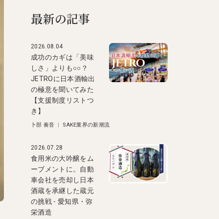
最新の記事
2026.08.04
成功のカギは「美味
しさ」よりも○○？
JETROに日本酒輸出
の極意を聞いてみた
【支援制度リストつ
き】
卜部 奏音
|
SAKE業界の新潮流
2026.07.28
食用米の大吟醸をム
ーブメントに。自動
車会社を売却し日本
酒蔵を承継した蔵元
の挑戦 - 愛知県・弥
栄酒造