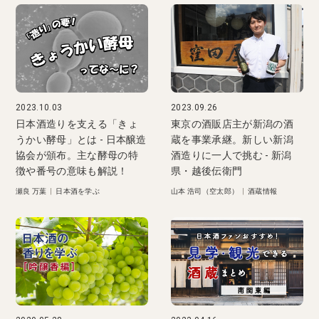
2023.10.03
2023.09.26
日本酒造りを支える「きょ
東京の酒販店主が新潟の酒
うかい酵母」とは - 日本醸造
蔵を事業承継。新しい新潟
協会が頒布。主な酵母の特
酒造りに一人で挑む - 新潟
徴や番号の意味も解説！
県・越後伝衛門
瀬良 万葉
|
日本酒を学ぶ
山本 浩司（空太郎）
|
酒蔵情報