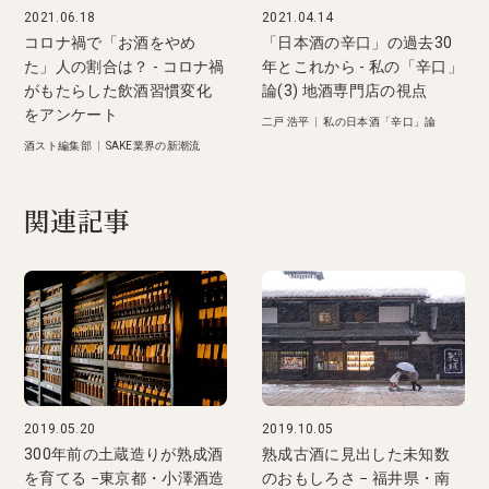
2021.06.18
2021.04.14
コロナ禍で「お酒をやめ
「日本酒の辛口」の過去30
た」人の割合は？ - コロナ禍
年とこれから - 私の「辛口」
がもたらした飲酒習慣変化
論(3) 地酒専門店の視点
をアンケート
二戸 浩平
|
私の日本酒「辛口」論
酒スト編集部
|
SAKE業界の新潮流
関連記事
2019.05.20
2019.10.05
300年前の土蔵造りが熟成酒
熟成古酒に見出した未知数
を育てる −東京都・小澤酒造
のおもしろさ − 福井県・南