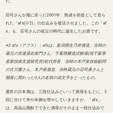
た。
荘司さんが蔵に戻った2001年、熟成を前提として造ら
れた「afs(※2)」の仕込みを復活させました。この「af
s」も、荘司さんの祖父の時代に誕生したお酒です。
※2 afs（アフス）：afsは、新潟県住乃井酒造、当時の
蔵元の安達源右衛門さん、千葉県醸造試験場(現千葉県
産業技術支援研究所)初代所長、当時の木戸泉技術顧問
の古川董さん、木戸泉酒造、当時蔵元の荘司勇さんと
開発に関わった3人の名前の頭文字をとったもの。
通常の日本酒は、三段仕込みといって酒母をもとに、3
回に分けて米や米麹を増やしていきますが、「afs」
は、高温山廃酛でできた酒母がそのまま一段仕込みで