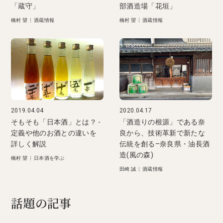
「蔵守」
部酒造場「花垣」
橋村 望
|
酒蔵情報
橋村 望
|
酒蔵情報
2019.04.04
2020.04.17
そもそも「日本酒」とは？ -
「酒造りの根源」である奈
定義や他のお酒との違いを
良から、技術革新で新たな
詳しく解説
伝統を創る–奈良県・油長酒
造(風の森)
橋村 望
|
日本酒を学ぶ
田崎 誠
|
酒蔵情報
話題の記事