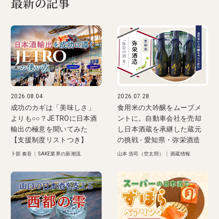
最新の記事
2026.08.04
2026.07.28
成功のカギは「美味しさ」
食用米の大吟醸をムーブメ
よりも○○？JETROに日本酒
ントに。自動車会社を売却
輸出の極意を聞いてみた
し日本酒蔵を承継した蔵元
【支援制度リストつき】
の挑戦 - 愛知県・弥栄酒造
卜部 奏音
|
SAKE業界の新潮流
山本 浩司（空太郎）
|
酒蔵情報