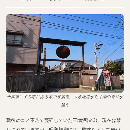
千葉県いすみ市にある木戸泉酒造。大原漁港が近く潮の香りが
漂う
戦後のコメ不足で蔓延していた三増酒(※3)、現在は禁
止されていますが、昭和初期には、防腐剤として発が