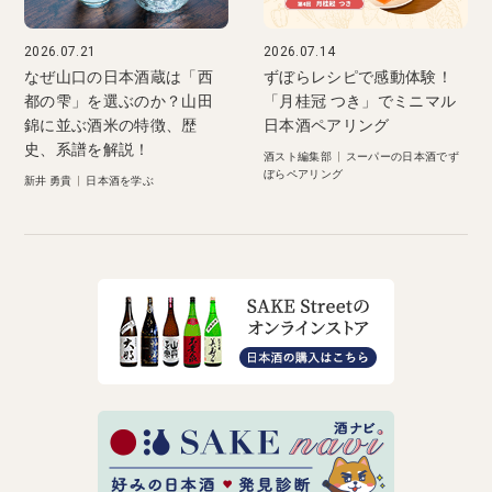
2026.07.21
2026.07.14
なぜ山口の日本酒蔵は「西
ずぼらレシピで感動体験！
都の雫」を選ぶのか？山田
「月桂冠 つき」でミニマル
錦に並ぶ酒米の特徴、歴
日本酒ペアリング
史、系譜を解説！
酒スト編集部
|
スーパーの日本酒でず
ぼらペアリング
新井 勇貴
|
日本酒を学ぶ