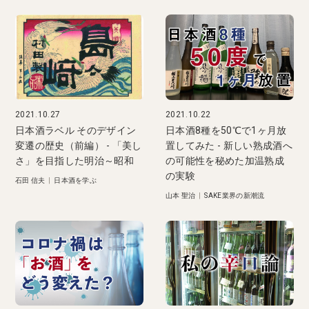
2021.10.27
2021.10.22
日本酒ラベル そのデザイン
日本酒8種を50℃で1ヶ月放
変遷の歴史（前編） - 「美し
置してみた - 新しい熟成酒へ
さ」を目指した明治～昭和
の可能性を秘めた加温熟成
の実験
石田 信夫
|
日本酒を学ぶ
山本 聖治
|
SAKE業界の新潮流