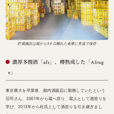
貯蔵施設は蔵から5キロ離れた倉庫に常温で保存
濃厚多酸酒「afs」、樽熟成した「Afrug
e」
東京農大を卒業後、都内酒販店に勤務していたという
荘司さん。2001年から蔵へ戻り、蔵人として酒造りを
学び、2013年から杜氏として酒造りを引き継ぎまし