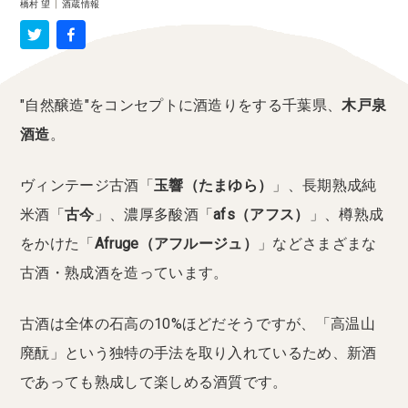
橋村 望
|
酒蔵情報
"自然醸造"をコンセプトに酒造りをする千葉県、
木戸泉
酒造
。
ヴィンテージ古酒「
玉響（たまゆら）
」、長期熟成純
米酒「
古今
」、濃厚多酸酒「
afs（アフス）
」、樽熟成
をかけた「
Afruge（アフルージュ）
」などさまざまな
古酒・熟成酒を造っています。
古酒は全体の石高の10%ほどだそうですが、「高温山
廃酛」という独特の手法を取り入れているため、新酒
であっても熟成して楽しめる酒質です。