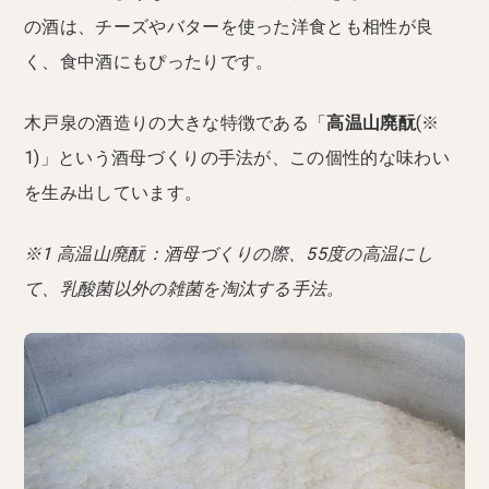
の酒は、チーズやバターを使った洋食とも相性が良
く、食中酒にもぴったりです。
木戸泉の酒造りの大きな特徴である「
高温山廃酛
(※
1)」という酒母づくりの手法が、この個性的な味わい
を生み出しています。
※1 高温山廃酛：酒母づくりの際、55度の高温にし
て、乳酸菌以外の雑菌を淘汰する手法。