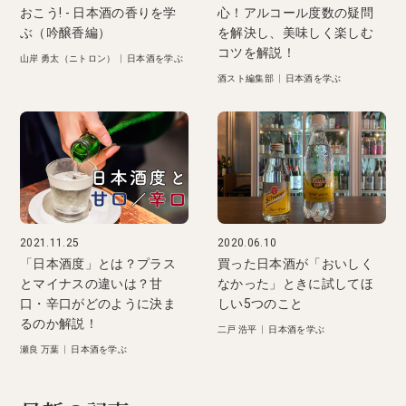
おこう! - 日本酒の香りを学
心！アルコール度数の疑問
ぶ（吟醸香編）
を解決し、美味しく楽しむ
コツを解説！
山岸 勇太（ニトロン）
|
日本酒を学ぶ
酒スト編集部
|
日本酒を学ぶ
2021.11.25
2020.06.10
「日本酒度」とは？プラス
買った日本酒が「おいしく
とマイナスの違いは？甘
なかった」ときに試してほ
口・辛口がどのように決ま
しい5つのこと
るのか解説！
二戸 浩平
|
日本酒を学ぶ
瀬良 万葉
|
日本酒を学ぶ