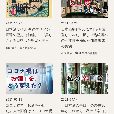
2021.10.27
2021.10.22
日本酒ラベル そのデザイン
日本酒8種を50℃で1ヶ月放
変遷の歴史（前編） - 「美し
置してみた - 新しい熟成酒へ
さ」を目指した明治～昭和
の可能性を秘めた加温熟成
の実験
石田 信夫
|
日本酒を学ぶ
山本 聖治
|
SAKE業界の新潮流
2021.06.18
2021.04.14
コロナ禍で「お酒をやめ
「日本酒の辛口」の過去30
た」人の割合は？ - コロナ禍
年とこれから - 私の「辛口」