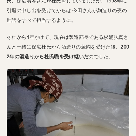
氏、保広清孝さんが杜氏をしていましたが、1998年に
引退の申し出を受けてからは 今田さんが麹造りの夜の
世話をすべて担当するように。
それから4年かけて、現在は製造部長である杉浦弘真さ
んと一緒に保広杜氏から酒造りの薫陶を受けた後、
200
2年の酒造りから杜氏職を受け継いだ
のでした。