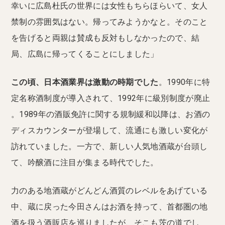
幸いに広島杜氏の世界には女性もちらほらいて、女人
禁制の雰囲気はない。帰ってみようかなと。そのこと
を告げると両親は賛成も反対もしなかったので、結
局、広島に帰ってくることにしました」
この頃、日本酒業界は激動の時期でした
。1990年に特
定名称酒制度が導入されて、1992年に級別制度が廃止
。1989年の酒販免許に関する規制緩和以降は、お酒の
ディスカウンターが登場して、流通にも激しい変化が
訪れていました。一方で、新しい人気地酒蔵が台頭し
て、吟醸酒に注目が集まる時代でした。
力のある地酒蔵がどんどん酒質のレベルをあげている
中、蔵に戻った今田さんはお酒を持って、首都圏の地
酒を扱う酒販店を巡りましたが、そこも茨の道でし