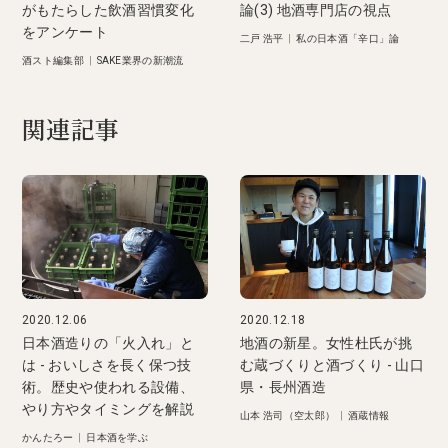
がもたらした飲酒習慣変化
論(3) 地酒専門店の視点
をアンケート
二戸 浩平
|
私の日本酒「辛口」論
酒スト編集部
|
SAKE業界の新潮流
関連記事
2020.12.06
2020.12.18
日本酒造りの「火入れ」と
地酒の新星。女性杜氏が挑
は - おいしさを長く保つ技
む蔵づくりと酒づくり - 山口
術。歴史や使われる設備、
県・長州酒造
やり方やタイミングを解説
山本 浩司（空太郎）
|
酒蔵情報
かんたろー
|
日本酒を学ぶ