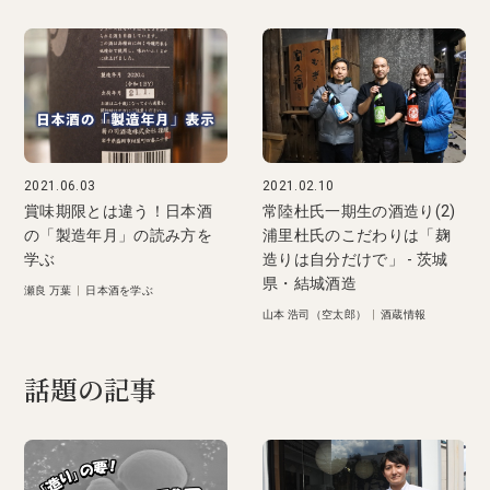
2021.06.03
2021.02.10
賞味期限とは違う！日本酒
常陸杜氏一期生の酒造り(2)
の「製造年月」の読み方を
浦里杜氏のこだわりは「麹
学ぶ
造りは自分だけで」 - 茨城
県・結城酒造
瀬良 万葉
|
日本酒を学ぶ
山本 浩司（空太郎）
|
酒蔵情報
話題の記事