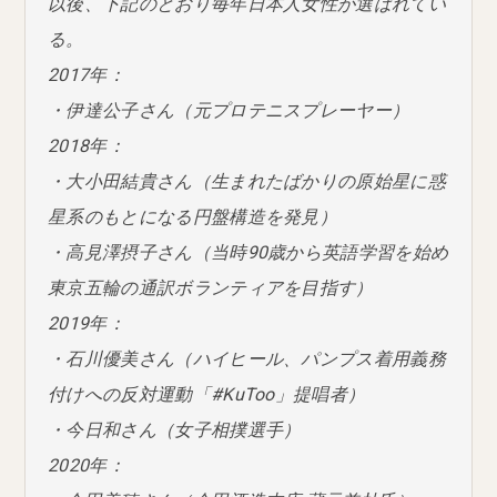
以後、下記のとおり毎年日本人女性が選ばれてい
る。
2017年：
・伊達公子さん（元プロテニスプレーヤー）
2018年：
・大小田結貴さん（生まれたばかりの原始星に惑
星系のもとになる円盤構造を発見）
・高見澤摂子さん（当時90歳から英語学習を始め
東京五輪の通訳ボランティアを目指す）
2019年：
・石川優美さん（ハイヒール、パンプス着用義務
付けへの反対運動「#KuToo」提唱者）
・今日和さん（女子相撲選手）
2020年：