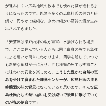
が進みにくい広島地域の軟水でも優れた酒が造れるよ
うになったのです。以降も多くの広島杜氏の努力と研
鑽で、円やかで繊細な、きめの細かい酒質の酒が生み
出されてきました。
「安芸津は瀬戸内海の魚が豊富に水揚げされる場所
で、ここに住んでいる人たちは同じ白身の魚でも魚種
による違いが簡単にわかります。四季を通じていつで
も新鮮な食材が手に入り、同じ種類の魚でも季節ごと
に味わいの変化を楽しめる。
こうした豊かな自然の恵
みを受けて育まれた味覚センサーが、広島杜氏の造る
吟醸酒の味の背景
になっていると思います。そんな
広
島杜氏たちの熱い思いを受け継いで後世に繋げていく
のが私の使命
です」